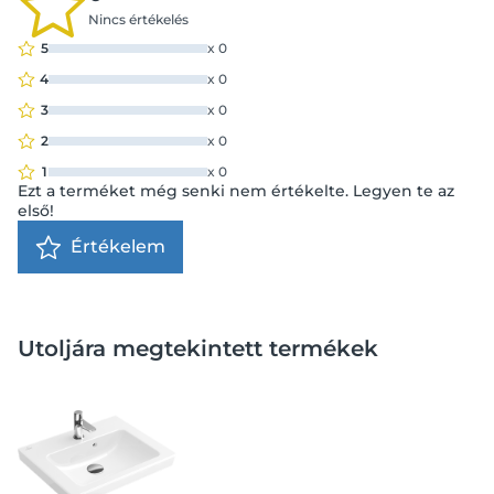
Nincs értékelés
5
x
0
4
x
0
3
x
0
2
x
0
1
x
0
Ezt a terméket még senki nem értékelte. Legyen te az
első!
Értékelem
Utoljára megtekintett termékek