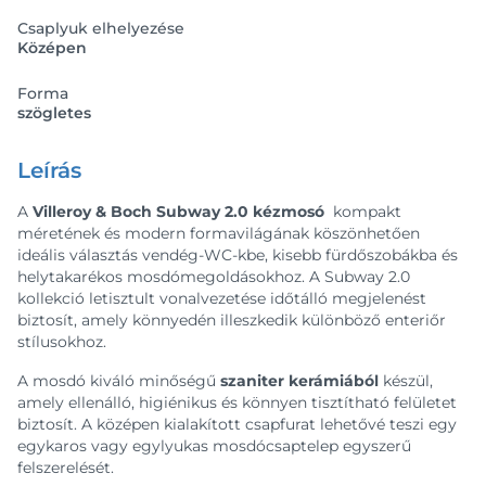
Csaplyuk elhelyezése
Középen
Forma
szögletes
Leírás
A
Villeroy & Boch Subway 2.0 kézmosó
kompakt
méretének és modern formavilágának köszönhetően
ideális választás vendég-WC-kbe, kisebb fürdőszobákba és
helytakarékos mosdómegoldásokhoz. A Subway 2.0
kollekció letisztult vonalvezetése időtálló megjelenést
biztosít, amely könnyedén illeszkedik különböző enteriőr
stílusokhoz.
A mosdó kiváló minőségű
szaniter kerámiából
készül,
amely ellenálló, higiénikus és könnyen tisztítható felületet
biztosít. A középen kialakított csapfurat lehetővé teszi egy
egykaros vagy egylyukas mosdócsaptelep egyszerű
felszerelését.