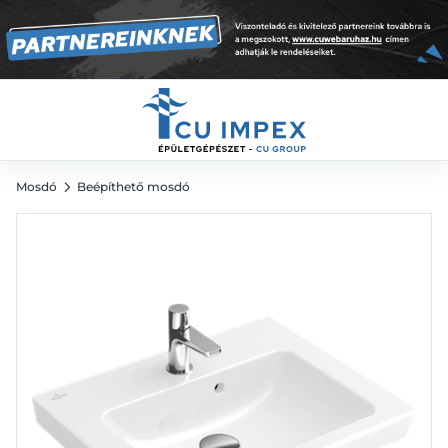
31 933
Ft
44 352
Ft
Mosdó
Beépíthető mosdó