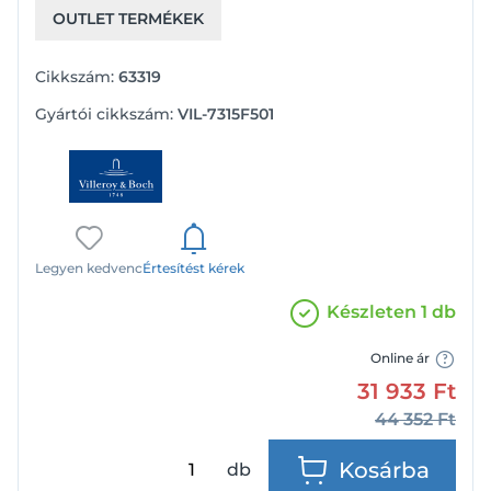
OUTLET TERMÉKEK
Cikkszám:
63319
Gyártói cikkszám:
VIL-7315F501
Legyen kedvenc
Értesítést kérek
Készleten 1 db
Online ár
31 933
Ft
44 352
Ft
Kosárba
db