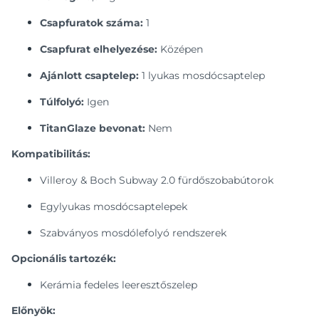
Csapfuratok száma:
1
Csapfurat elhelyezése:
Középen
Ajánlott csaptelep:
1 lyukas mosdócsaptelep
Túlfolyó:
Igen
TitanGlaze bevonat:
Nem
Kompatibilitás:
Villeroy & Boch Subway 2.0 fürdőszobabútorok
Egylyukas mosdócsaptelepek
Szabványos mosdólefolyó rendszerek
Opcionális tartozék:
Kerámia fedeles leeresztőszelep
Előnyök: