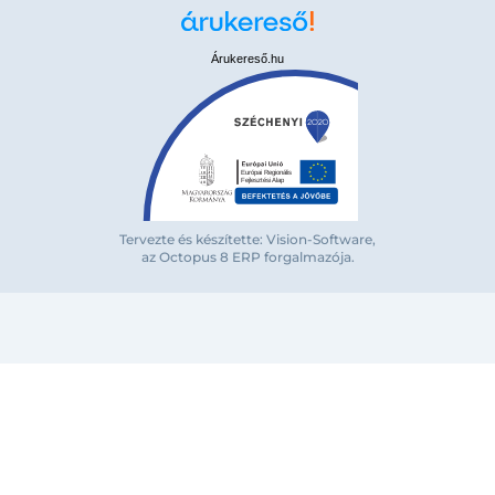
Árukereső.hu
Tervezte és készítette: Vision-Software,
az Octopus 8 ERP forgalmazója
.
Bejelentkezés e-mail-címmel