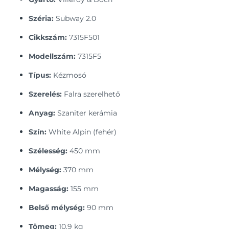
Széria:
Subway 2.0
Cikkszám:
7315F501
Modellszám:
7315F5
Típus:
Kézmosó
Szerelés:
Falra szerelhető
Anyag:
Szaniter kerámia
Szín:
White Alpin (fehér)
Szélesség:
450 mm
Mélység:
370 mm
Magasság:
155 mm
Belső mélység:
90 mm
Tömeg:
10,9 kg