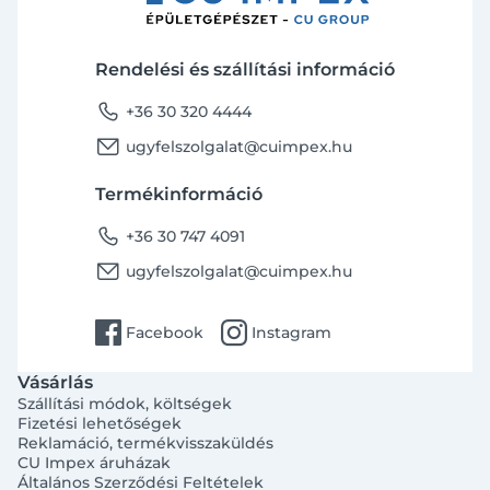
Rendelési és szállítási információ
phone
+36 30 320 4444
email
ugyfelszolgalat@cuimpex.hu
Termékinformáció
phone
+36 30 747 4091
email
ugyfelszolgalat@cuimpex.hu
facebook
instagram
Facebook
Instagram
Vásárlás
Szállítási módok, költségek
Fizetési lehetőségek
Reklamáció, termékvisszaküldés
CU Impex áruházak
Általános Szerződési Feltételek