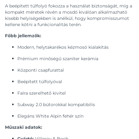
A beépített túlfolyó fokozza a használat biztonságát, míg a
kompakt méretek révén a mosdó kiválóan alkalmazható
kisebb helyiségekben is anélkül, hogy kompromisszumot
kellene kötni a funkcionalitás terén.
Főbb jellemzők:
Modern, helytakarékos kézmosó kialakítás
Prémium minőségű szaniter kerámia
Központi csapfurattal
Beépített túlfolyóval
Falra szerelhető kivitel
Subway 2.0 bútorokkal kompatibilis
Elegáns White Alpin fehér szín
Műszaki adatok:
Gyártó:
Villeroy & Boch