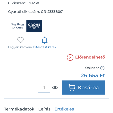
Cikkszám:
139238
Gyártói cikkszám:
GR-23338001
Legyen kedvenc
Értesítést kérek
Előrendelhető
Online ár
26 653
Ft
Kosárba
db
Termékadatok
Leírás
Értékelés