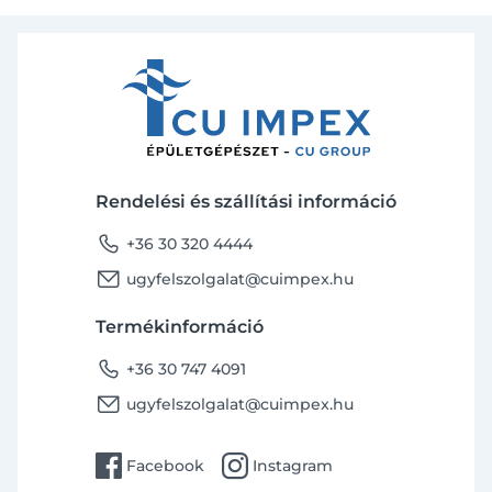
Rendelési és szállítási információ
phone
+36 30 320 4444
email
ugyfelszolgalat@cuimpex.hu
Termékinformáció
phone
+36 30 747 4091
email
ugyfelszolgalat@cuimpex.hu
facebook
instagram
Facebook
Instagram