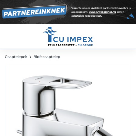
króm
26 653
Ft
Csaptelepek
Bidé csaptelep