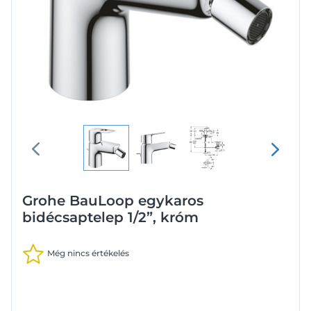
Grohe BauLoop egykaros
bidécsaptelep 1/2”, króm
Még nincs értékelés