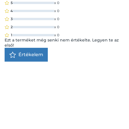
5
x
0
4
x
0
3
x
0
2
x
0
1
x
0
Ezt a terméket még senki nem értékelte. Legyen te az
első!
Értékelem