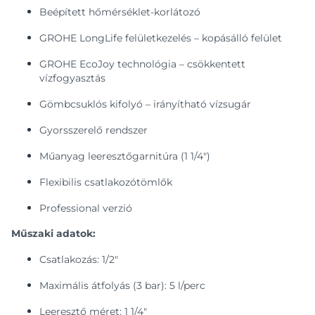
Beépített hőmérséklet-korlátozó
GROHE LongLife felületkezelés – kopásálló felület
GROHE EcoJoy technológia – csökkentett
vízfogyasztás
Gömbcsuklós kifolyó – irányítható vízsugár
Gyorsszerelő rendszer
Műanyag leeresztőgarnitúra (1 1/4")
Flexibilis csatlakozótömlők
Professional verzió
Műszaki adatok:
Csatlakozás: 1/2″
Maximális átfolyás (3 bar): 5 l/perc
Leeresztő méret: 1 1/4"