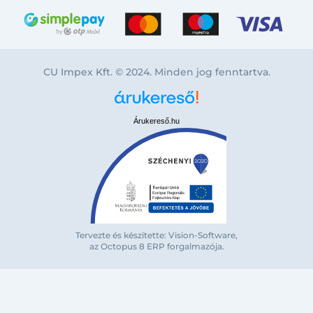
CU Impex Kft. © 2024. Minden jog fenntartva.
Árukereső.hu
Bejelentkezés e-mail-címmel
Tervezte és készítette: Vision-Software,
az Octopus 8 ERP forgalmazója
.
Megjegyzés
Elfelejte