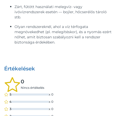
Zárt, fűtött használati melegvíz- vagy
ivóvízrendszerek esetén — bojler, hőcserélős tároló
stb.
Olyan rendszereknél, ahol a víz térfogata
megnövekedhet (pl. melegítéskor), és a nyomás ezért
nőhet, amit biztosan szabályozni kell a rendszer
biztonsága érdekében.
Értékelések
0
Nincs értékelés
5
x
0
4
x
0
3
x
0