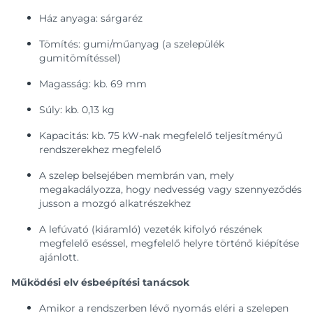
Ház anyaga: sárgaréz
Tömítés: gumi/műanyag (a szelepülék
gumitömítéssel)
Magasság: kb. 69 mm
Súly: kb. 0,13 kg
Kapacitás: kb. 75 kW-nak megfelelő teljesítményű
rendszerekhez megfelelő
A szelep belsejében membrán van, mely
megakadályozza, hogy nedvesség vagy szennyeződés
jusson a mozgó alkatrészekhez
A lefúvató (kiáramló) vezeték kifolyó részének
megfelelő eséssel, megfelelő helyre történő kiépítése
ajánlott.
Működési elv ésbeépítési tanácsok
Amikor a rendszerben lévő nyomás eléri a szelepen