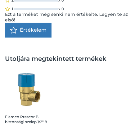
2
x
0
1
x
0
Ezt a terméket még senki nem értékelte. Legyen te az
első!
Értékelem
Utoljára megtekintett termékek
Flamco Prescor B
biztonsági szelep 1/2" 8
bár