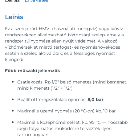
Leírás
Értékelés
Leírás
Ez a szelep zárt HMV- (használati melegvíz) vagy ivóvíz
rendszerekben alkalmazható biztonsági szelep, amely a
rendszer túlnyomása ellen nyújt védelmet. A változó
vízhőmérséklet miatti térfogat- és nyomásnövekedés
esetén a szelep aktiválódik, és a felesleges nyomást
kiengedi.
Főbb műszaki jellemzők
Csatlakozás: Rp 1/2″ belső menetes (mind bemenet,
mind kimenet) (1/2″ × 1/2″)
Beállított megszólalási nyomás:
8,0 bar
Maximális üzemi nyomás (20 °C-on) kb. 10 bar
Maximális középhőmérséklet: kb. 95 °C — hosszabb
idejű folyamatos működésre tervezték ilyen
tartományban