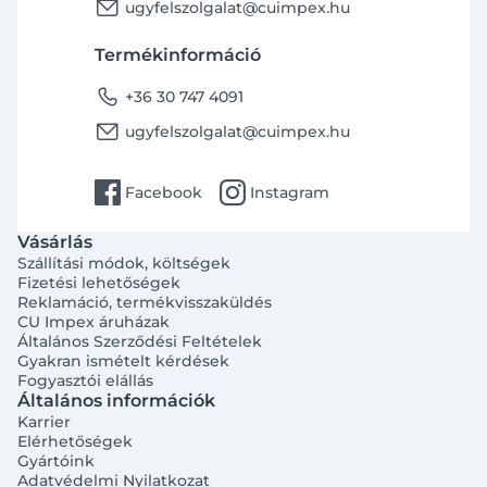
email
ugyfelszolgalat@cuimpex.hu
Termékinformáció
phone
+36 30 747 4091
email
ugyfelszolgalat@cuimpex.hu
facebook
instagram
Facebook
Instagram
Vásárlás
Szállítási módok, költségek
Fizetési lehetőségek
Reklamáció, termékvisszaküldés
CU Impex áruházak
Általános Szerződési Feltételek
Gyakran ismételt kérdések
Fogyasztói elállás
Általános információk
Karrier
Elérhetőségek
Gyártóink
Adatvédelmi Nyilatkozat