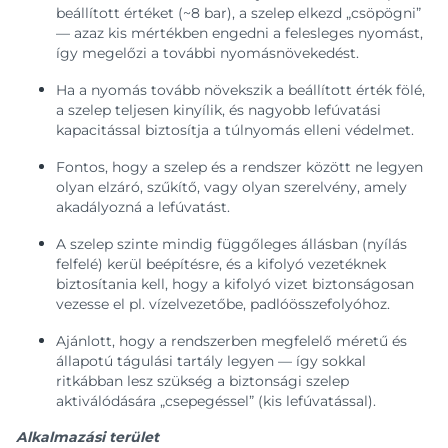
beállított értéket (~8 bar), a szelep elkezd „csöpögni”
— azaz kis mértékben engedni a felesleges nyomást,
így megelőzi a további nyomásnövekedést.
Ha a nyomás tovább növekszik a beállított érték fölé,
a szelep teljesen kinyílik, és nagyobb lefúvatási
kapacitással biztosítja a túlnyomás elleni védelmet.
Fontos, hogy a szelep és a rendszer között ne legyen
olyan elzáró, szűkítő, vagy olyan szerelvény, amely
akadályozná a lefúvatást.
A szelep szinte mindig függőleges állásban (nyílás
felfelé) kerül beépítésre, és a kifolyó vezetéknek
biztosítania kell, hogy a kifolyó vizet biztonságosan
vezesse el pl. vízelvezetőbe, padlóösszefolyóhoz.
Ajánlott, hogy a rendszerben megfelelő méretű és
állapotú tágulási tartály legyen — így sokkal
ritkábban lesz szükség a biztonsági szelep
aktiválódására „csepegéssel” (kis lefúvatással).
Alkalmazási terület