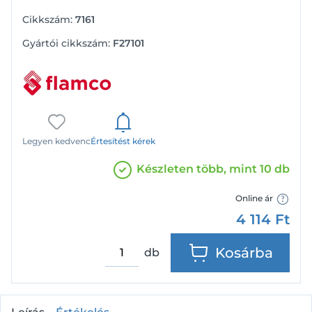
Cikkszám:
7161
Gyártói cikkszám:
F27101
Legyen kedvenc
Értesítést kérek
Készleten több, mint 10 db
Online ár
4 114
Ft
Kosárba
db