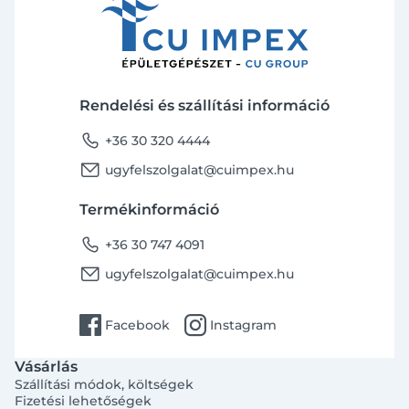
Rendelési és szállítási információ
phone
+36 30 320 4444
email
ugyfelszolgalat@cuimpex.hu
Termékinformáció
phone
+36 30 747 4091
email
ugyfelszolgalat@cuimpex.hu
facebook
instagram
Facebook
Instagram
Vásárlás
Szállítási módok, költségek
Fizetési lehetőségek