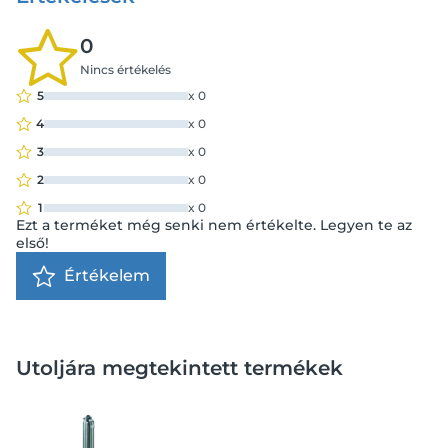
0
Nincs értékelés
5
x
0
4
x
0
3
x
0
2
x
0
1
x
0
Ezt a terméket még senki nem értékelte. Legyen te az
első!
Értékelem
Utoljára megtekintett termékek