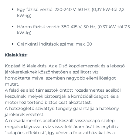
Egy fázisú verzió: 220-240 V, 50 Hz, (0,37 kW-tól 2,2
kW-ig)
Három fázisú verzió: 380-415 V, 50 Hz, (0,37 kW-tól 7,5
kW-ig)
Óránkénti indítások száma: max. 30
Kialakítás:
Kopásálló kialakítás. Az elülső kopólemeznek és a lebegő
járókerekeknek köszönhetően a szállított víz
homoktartalmával szemben nagyobb ellenállóságot
mutat.
A felső és alsó támasztók öntött rozsdamentes acélból
készülnek, melyek biztosítják a korrózióállóságot, és a
motorhoz történő biztos csatlakoztatást.
A hatszögletű szivattyú tengely garantálja a hatékony
járókerék vezetést.
A rozsadamentes acélból készült visszacsapó szelep
megakadályozza a víz visszafelé áramlását és enyhíti a
"kalapács effektust", így védve a fokozatházakat és a