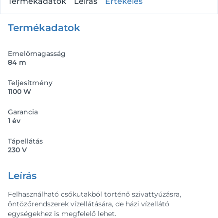
Termékadatok
Leírás
Értékelés
Termékadatok
Emelőmagasság
84 m
Teljesítmény
1100 W
Garancia
1 év
Tápellátás
230 V
Leírás
Felhasználható csőkutakból történő szivattyúzásra,
öntözőrendszerek vízellátására, de házi vízellátó
egységekhez is megfelelő lehet.