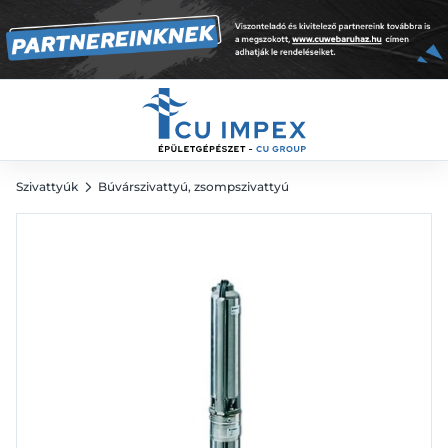
279 755
Ft
Szivattyúk
Búvárszivattyú, zsompszivattyú