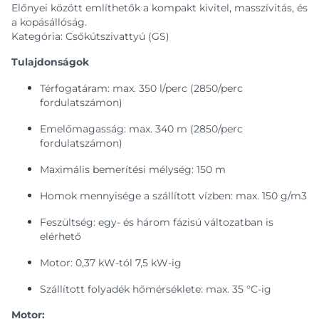
Előnyei között említhetők a kompakt kivitel, masszívitás, és
a kopásállóság.
Kategória: Csőkútszivattyú (GS)
Tulajdonságok
Térfogatáram: max. 350 l/perc (2850/perc
fordulatszámon)
Emelőmagasság: max. 340 m (2850/perc
fordulatszámon)
Maximális bemerítési mélység: 150 m
Homok mennyisége a szállított vízben: max. 150 g/m3
Feszültség: egy- és három fázisú változatban is
elérhető
Motor: 0,37 kW-tól 7,5 kW-ig
Szállított folyadék hőmérséklete: max. 35 °C-ig
Motor: