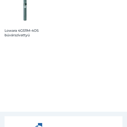
Lowara 4GS11M-4OS
búvárszivattyú