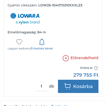
Gyártói cikkszám:
LOW26-104070210XXXLZ3
Emelőmagasság: 84 m
Legyen kedvenc
Értesítést kérek
Előrendelhető
Online ár
279 755
Ft
Kosárba
db