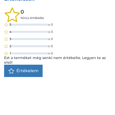
0
Nincs értékelés
5
x
0
4
x
0
3
x
0
2
x
0
1
x
0
Ezt a terméket még senki nem értékelte. Legyen te az
első!
Értékelem