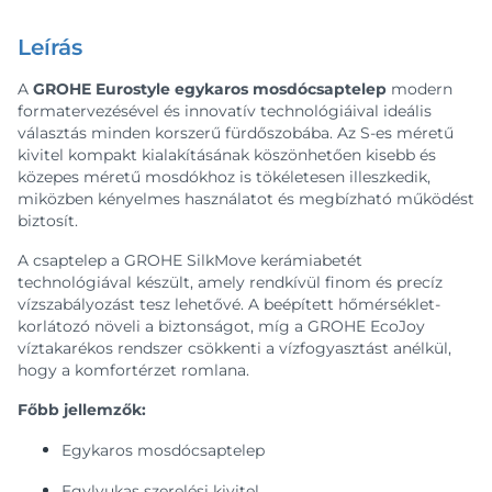
Leírás
A
GROHE Eurostyle egykaros mosdócsaptelep
modern
formatervezésével és innovatív technológiáival ideális
választás minden korszerű fürdőszobába. Az S-es méretű
kivitel kompakt kialakításának köszönhetően kisebb és
közepes méretű mosdókhoz is tökéletesen illeszkedik,
miközben kényelmes használatot és megbízható működést
biztosít.
A csaptelep a GROHE SilkMove kerámiabetét
technológiával készült, amely rendkívül finom és precíz
vízszabályozást tesz lehetővé. A beépített hőmérséklet-
korlátozó növeli a biztonságot, míg a GROHE EcoJoy
víztakarékos rendszer csökkenti a vízfogyasztást anélkül,
hogy a komfortérzet romlana.
Főbb jellemzők:
Egykaros mosdócsaptelep
Egylyukas szerelési kivitel