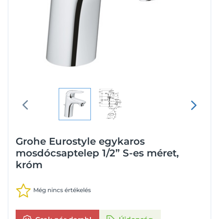
Grohe Eurostyle egykaros
mosdócsaptelep 1/2” S-es méret,
króm
Még nincs értékelés