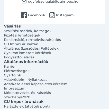
email
ugyfelszolgalat@cuimpex.hu
facebook
instagram
Facebook
Instagram
Vásárlás
Szállítási módok, költségek
Fizetési lehetőségek
Reklamáció, termékvisszaküldés
CU Impex áruházak
Általános Szerződési Feltételek
Gyakran ismételt kérdések
Fogyasztói elállás
Általános információk
Karrier
Elérhetőségek
Gyártóink
Adatvédelmi Nyilatkozat
Adatkezeléssel kapcsolatos kérelem
Impresszum
Médiatervezés, és -vásárlás
Széchenyi2020
CU Impex áruházak
Halásztelek (átvételi pont)