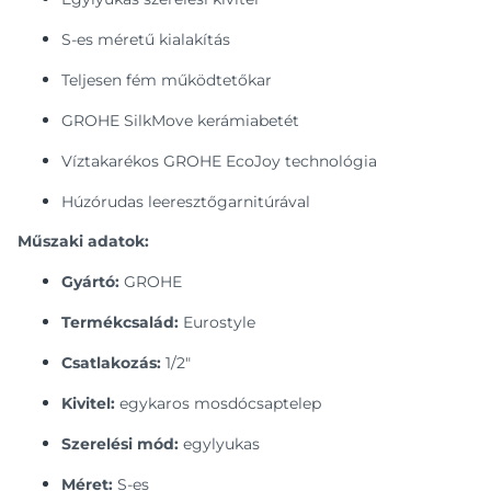
S-es méretű kialakítás
Teljesen fém működtetőkar
GROHE SilkMove kerámiabetét
Víztakarékos GROHE EcoJoy technológia
Húzórudas leeresztőgarnitúrával
Műszaki adatok:
Gyártó:
GROHE
Termékcsalád:
Eurostyle
Csatlakozás:
1/2"
Kivitel:
egykaros mosdócsaptelep
Szerelési mód:
egylyukas
Méret:
S-es