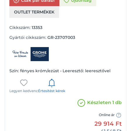
Csak pár darab!
Újdonság
OUTLET TERMÉKEK
Cikkszám:
13353
Gyártói cikkszám:
GR-23707003
Szín: fényes króm/ezüst • Leeresztő: leeresztővel
Legyen kedvenc
Értesítést kérek
Készleten 1 db
Online ár
29 914
Ft