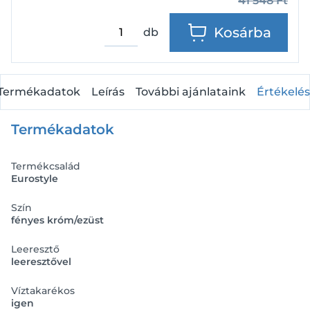
41 548
Ft
Kosárba
db
Termékadatok
Leírás
További ajánlataink
Értékelés
Termékadatok
Termékcsalád
Eurostyle
Szín
fényes króm/ezüst
Leeresztő
leeresztővel
Víztakarékos
igen