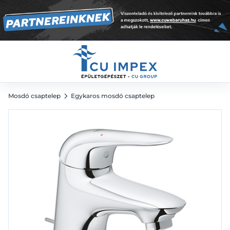
29 914
Ft
41 548
Ft
Mosdó csaptelep
Egykaros mosdó csaptelep