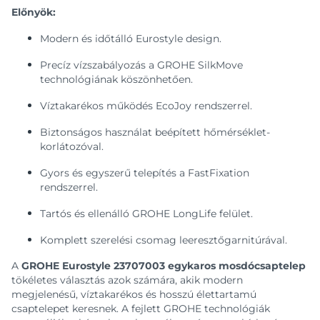
Előnyök:
Modern és időtálló Eurostyle design.
Precíz vízszabályozás a GROHE SilkMove
technológiának köszönhetően.
Víztakarékos működés EcoJoy rendszerrel.
Biztonságos használat beépített hőmérséklet-
korlátozóval.
Gyors és egyszerű telepítés a FastFixation
rendszerrel.
Tartós és ellenálló GROHE LongLife felület.
Komplett szerelési csomag leeresztőgarnitúrával.
A
GROHE Eurostyle 23707003 egykaros mosdócsaptelep
tökéletes választás azok számára, akik modern
megjelenésű, víztakarékos és hosszú élettartamú
csaptelepet keresnek. A fejlett GROHE technológiák