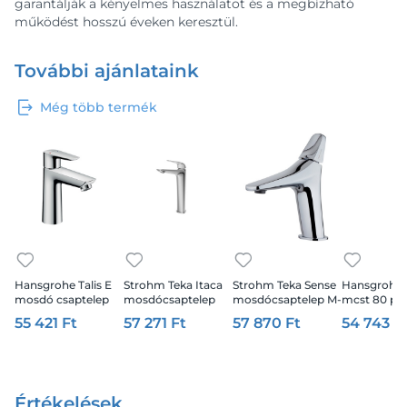
garantálják a kényelmes használatot és a megbízható
működést hosszú éveken keresztül.
További ajánlataink
Még több termék
Hansgrohe Talis E
Strohm Teka Itaca
Strohm Teka Sense
Hansgrohe T
mosdó csaptelep
mosdócsaptelep
mosdócsaptelep M-
mcst 80 pu
110
XL-es, króm
es, króm
lefolyóval
55 421 Ft
57 271 Ft
57 870 Ft
54 743 F
Értékelések