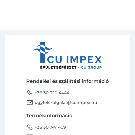
Rendelési és szállítási információ
phone
+36 30 320 4444
email
ugyfelszolgalat@cuimpex.hu
Termékinformáció
phone
+36 30 747 4091