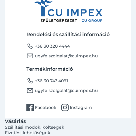
Rendelési és szállítási információ
phone
+36 30 320 4444
email
ugyfelszolgalat@cuimpex.hu
Termékinformáció
phone
+36 30 747 4091
email
ugyfelszolgalat@cuimpex.hu
facebook
instagram
Facebook
Instagram
Vásárlás
Szállítási módok, költségek
Fizetési lehetőségek