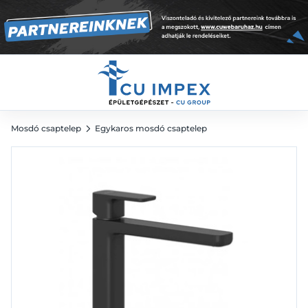
leeresztő nélkül, matt fekete
78 372
Ft
Mosdó csaptelep
Egykaros mosdó csaptelep