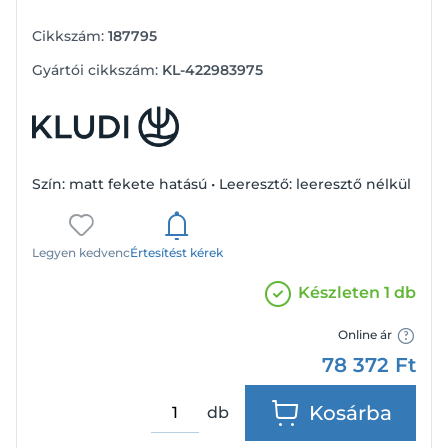
Cikkszám:
187795
Gyártói cikkszám:
KL-422983975
Szín: matt fekete hatású • Leeresztő: leeresztő nélkül
Legyen kedvenc
Értesítést kérek
Készleten 1 db
Online ár
78 372
Ft
Kosárba
db