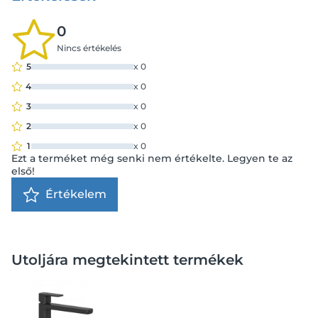
0
Nincs értékelés
5
x
0
4
x
0
3
x
0
2
x
0
1
x
0
Ezt a terméket még senki nem értékelte. Legyen te az
első!
Értékelem
Utoljára megtekintett termékek