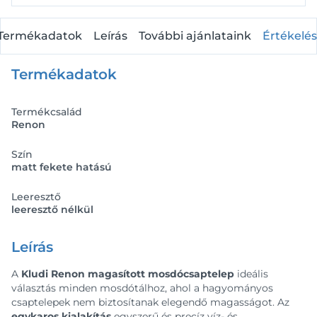
Termékadatok
Leírás
További ajánlataink
Értékelés
Termékadatok
Termékcsalád
Renon
Szín
matt fekete hatású
Leeresztő
leeresztő nélkül
Leírás
A
Kludi Renon magasított mosdócsaptelep
ideális
választás minden mosdótálhoz, ahol a hagyományos
csaptelepek nem biztosítanak elegendő magasságot. Az
egykaros kialakítás
egyszerű és precíz víz- és