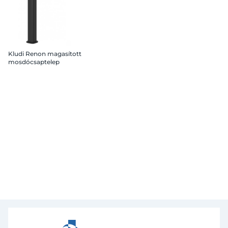
Kludi Renon magasított
mosdócsaptelep
leeresztő nélkül, matt
fekete