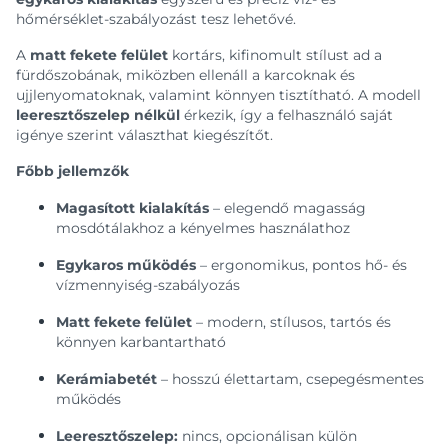
hőmérséklet-szabályozást tesz lehetővé.
A
matt fekete felület
kortárs, kifinomult stílust ad a
fürdőszobának, miközben ellenáll a karcoknak és
ujjlenyomatoknak, valamint könnyen tisztítható. A modell
leeresztőszelep nélkül
érkezik, így a felhasználó saját
igénye szerint választhat kiegészítőt.
Főbb jellemzők
Magasított kialakítás
– elegendő magasság
mosdótálakhoz a kényelmes használathoz
Egykaros működés
– ergonomikus, pontos hő- és
vízmennyiség-szabályozás
Matt fekete felület
– modern, stílusos, tartós és
könnyen karbantartható
Kerámiabetét
– hosszú élettartam, csepegésmentes
működés
Leeresztőszelep:
nincs, opcionálisan külön