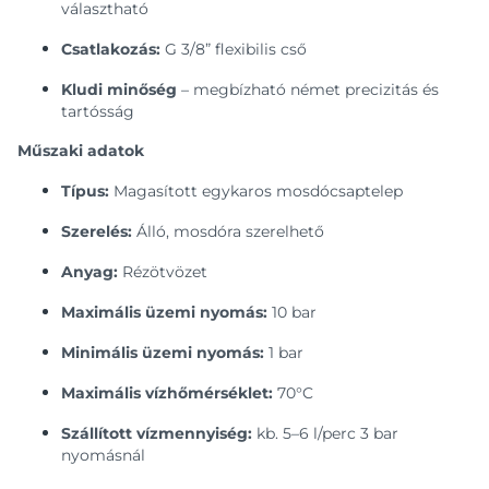
választható
Csatlakozás:
G 3/8” flexibilis cső
Kludi minőség
– megbízható német precizitás és
tartósság
Műszaki adatok
Típus:
Magasított egykaros mosdócsaptelep
Szerelés:
Álló, mosdóra szerelhető
Anyag:
Rézötvözet
Maximális üzemi nyomás:
10 bar
Minimális üzemi nyomás:
1 bar
Maximális vízhőmérséklet:
70°C
Szállított vízmennyiség:
kb. 5–6 l/perc 3 bar
nyomásnál