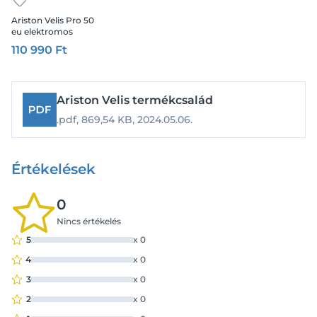
Ariston Velis Pro 50
eu elektromos
vízmelegítő "új"
110 990 Ft
Ariston Velis termékcsalád
.pdf,
869,54 KB,
2024.05.06.
Értékelések
0
Nincs értékelés
5
x
0
4
x
0
3
x
0
2
x
0