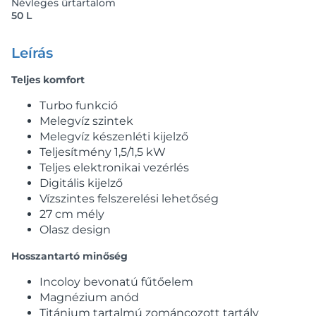
Névleges űrtartalom
50 L
Leírás
Teljes komfort
Turbo funkció
Melegvíz szintek
Melegvíz készenléti kijelző
Teljesítmény 1,5/1,5 kW
Teljes elektronikai vezérlés
Digitális kijelző
Vízszintes felszerelési lehetőség
27 cm mély
Olasz design
Hosszantartó minőség
Incoloy bevonatú fűtőelem
Magnézium anód
Titánium tartalmú zománcozott tartály