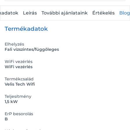
kadatok
Leírás
További ajánlataink
Értékelés
Blog
Termékadatok
Elhelyzés
Fali vízszintes/függőleges
WiFi vezérlés
WiFi vezérlés
Termékcsalád
Velis Tech Wifi
Teljesítmény
1,5 kW
ErP besorolás
B