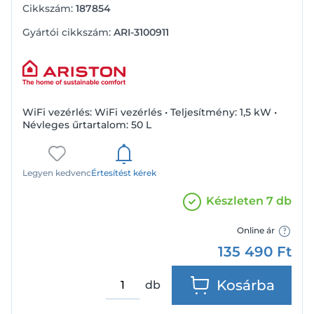
Cikkszám:
187854
Gyártói cikkszám:
ARI-3100911
WiFi vezérlés: WiFi vezérlés • Teljesítmény: 1,5 kW •
Névleges űrtartalom: 50 L
Legyen kedvenc
Értesítést kérek
Készleten 7 db
Online ár
135 490
Ft
Kosárba
db