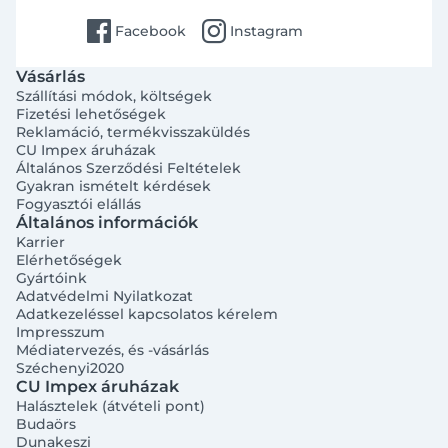
facebook
instagram
Facebook
Instagram
Vásárlás
Szállítási módok, költségek
Fizetési lehetőségek
Reklamáció, termékvisszaküldés
CU Impex áruházak
Általános Szerződési Feltételek
Gyakran ismételt kérdések
Fogyasztói elállás
Általános információk
Karrier
Elérhetőségek
Gyártóink
Adatvédelmi Nyilatkozat
Adatkezeléssel kapcsolatos kérelem
Impresszum
Médiatervezés, és -vásárlás
Széchenyi2020
CU Impex áruházak
Halásztelek (átvételi pont)
Budaörs
Dunakeszi