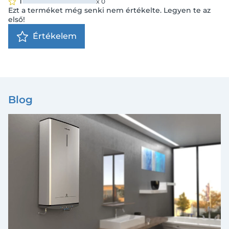
1
x
0
Ezt a terméket még senki nem értékelte. Legyen te az
első!
Értékelem
Blog