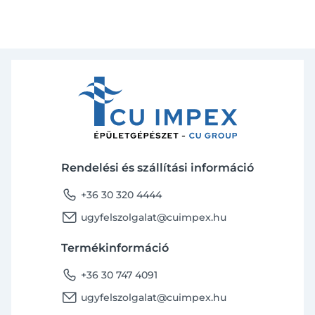
Rendelési és szállítási információ
phone
+36 30 320 4444
email
ugyfelszolgalat@cuimpex.hu
Termékinformáció
phone
+36 30 747 4091
email
ugyfelszolgalat@cuimpex.hu