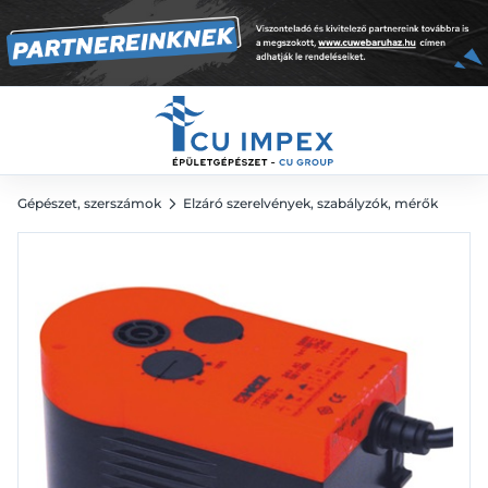
67 857
Ft
94 246
Ft
Gépészet, szerszámok
Elzáró szerelvények, szabályzók, mérők