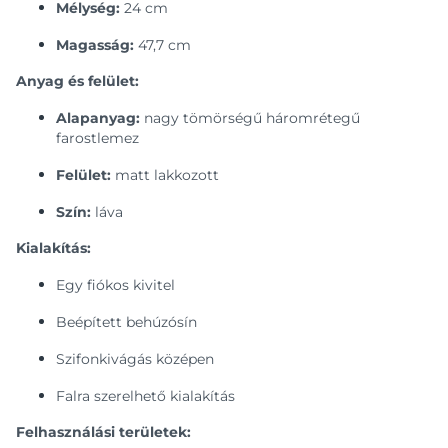
Mélység:
24 cm
Magasság:
47,7 cm
Anyag és felület:
Alapanyag:
nagy tömörségű háromrétegű
farostlemez
Felület:
matt lakkozott
Szín:
láva
Kialakítás:
Egy fiókos kivitel
Beépített behúzósín
Szifonkivágás középen
Falra szerelhető kialakítás
Felhasználási területek: