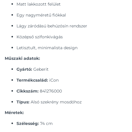
Matt lakkozott felület
Egy nagyméretű fiókkal
Lágy záródású behúzósín rendszer
Középső szifonkivágás
Letisztult, minimalista design
Műszaki adatok:
Gyártó:
Geberit
Termékcsalád:
iCon
Cikkszám:
841276000
Típus:
Alsó szekrény mosdóhoz
Méretek:
Szélesség:
74 cm