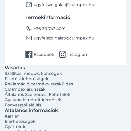
email
ugyfelszolgalat@cuimpex.hu
Termékinformáció
phone
+36 30 747 4091
email
ugyfelszolgalat@cuimpex.hu
facebook
instagram
Facebook
Instagram
Vásárlás
Szállítási módok, költségek
Fizetési lehetőségek
Reklamáció, termékvisszaküldés
CU Impex áruházak
Általános Szerződési Feltételek
Gyakran ismételt kérdések
Fogyasztói elállás
Általános információk
Karrier
Elérhetőségek
Gyártóink