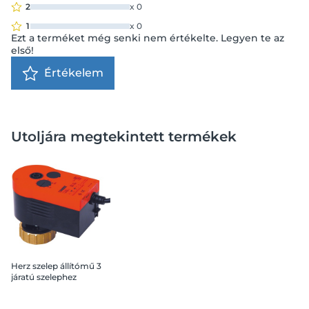
2
x
0
1
x
0
Ezt a terméket még senki nem értékelte. Legyen te az
első!
Értékelem
Utoljára megtekintett termékek
Herz szelep állítómű 3
járatú szelephez