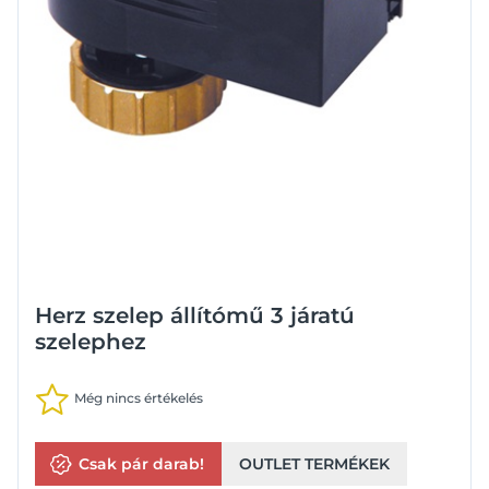
Herz szelep állítómű 3 járatú
szelephez
Még nincs értékelés
Csak pár darab!
OUTLET TERMÉKEK