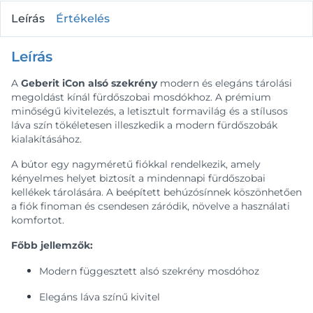
Leírás
Értékelés
Leírás
A
Geberit iCon alsó szekrény
modern és elegáns tárolási
megoldást kínál fürdőszobai mosdókhoz. A prémium
minőségű kivitelezés, a letisztult formavilág és a stílusos
láva szín tökéletesen illeszkedik a modern fürdőszobák
kialakításához.
A bútor egy nagyméretű fiókkal rendelkezik, amely
kényelmes helyet biztosít a mindennapi fürdőszobai
kellékek tárolására. A beépített behúzósínnek köszönhetően
a fiók finoman és csendesen záródik, növelve a használati
komfortot.
Főbb jellemzők:
Modern függesztett alsó szekrény mosdóhoz
Elegáns láva színű kivitel