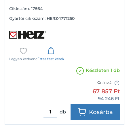
Cikkszám:
17564
Gyártói cikkszám:
HERZ-1771250
Legyen kedvenc
Értesítést kérek
Készleten 1 db
Online ár
67 857
Ft
94 246
Ft
Kosárba
db