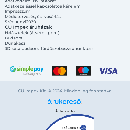
Adatvédelmi Nyilatkozat
Adatkezeléssel kapcsolatos kérelem
Impresszum
Médiatervezés, és -vásárlás
Széchenyi2020
CU Impex áruházak
Halásztelek (átvételi pont)
Budaörs
Dunakeszi
3D séta budaörsi fürdőszobaszalonunkban
CU Impex Kft. © 2024. Minden jog fenntartva.
Árukereső.hu