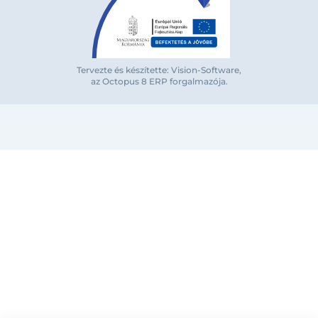
Tervezte és készítette: Vision-Software,
az Octopus 8 ERP forgalmazója
.
Bejelentkezés e-mail-címmel
Megjegyzés
Elfelejte
Bejelentkezés
Regisztráció