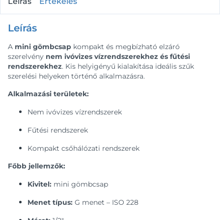
Leírás
Értékelés
Leírás
A
mini gömbcsap
kompakt és megbízható elzáró
szerelvény
nem ivóvizes vízrendszerekhez és fűtési
rendszerekhez
. Kis helyigényű kialakítása ideális szűk
szerelési helyeken történő alkalmazásra.
Alkalmazási területek:
Nem ivóvizes vízrendszerek
Fűtési rendszerek
Kompakt csőhálózati rendszerek
Főbb jellemzők:
Kivitel:
mini gömbcsap
Menet típus:
G menet – ISO 228