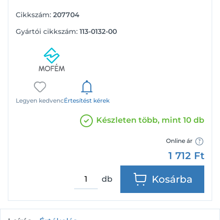
Cikkszám:
207704
Gyártói cikkszám:
113-0132-00
Legyen kedvenc
Értesítést kérek
Készleten több, mint 10 db
Online ár
1 712
Ft
Kosárba
db