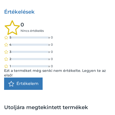
Értékelések
0
Nincs értékelés
5
x
0
4
x
0
3
x
0
2
x
0
1
x
0
Ezt a terméket még senki nem értékelte. Legyen te az
első!
Értékelem
Utoljára megtekintett termékek