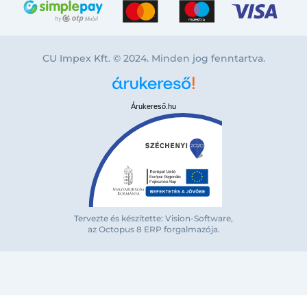
CU Impex Kft. © 2024. Minden jog fenntartva.
Árukereső.hu
Bejelentkezés e-mail-címmel
Tervezte és készítette: Vision-Software,
az Octopus 8 ERP forgalmazója
.
Megjegyzés
Elfelejte