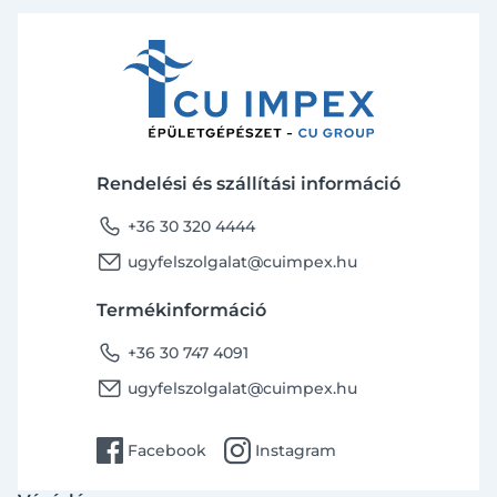
Rendelési és szállítási információ
phone
+36 30 320 4444
email
ugyfelszolgalat@cuimpex.hu
Termékinformáció
phone
+36 30 747 4091
email
ugyfelszolgalat@cuimpex.hu
facebook
instagram
Facebook
Instagram