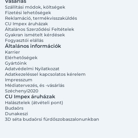
Vásárlás
Szállítási módok, költségek
Fizetési lehetőségek
Reklamáció, termékvisszaküldés
CU Impex áruházak
Általános Szerződési Feltételek
Gyakran ismételt kérdések
Fogyasztói elállás
Általános információk
Karrier
Elérhetőségek
Gyártóink
Adatvédelmi Nyilatkozat
Adatkezeléssel kapcsolatos kérelem
Impresszum
Médiatervezés, és -vásárlás
Széchenyi2020
CU Impex áruházak
Halásztelek (átvételi pont)
Budaörs
Dunakeszi
3D séta budaörsi fürdőszobaszalonunkban