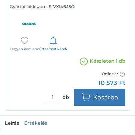
Gyártói cikkszám:
S-VXI46.15/2
Legyen kedvenc
Értesítést kérek
Készleten 1 db
Online ár
10 573
Ft
Kosárba
db
Leírás
Értékelés