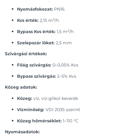
Nyomásfokozat:
PN16
Kvs érték:
2,15 m³/h
Bypass Kvs érték:
1,5 m³/h
Szelepszár löket:
2,5 mm
Szivárgási értékek:
Főág szivárgás:
0–0,05% Kvs
Bypass szivárgás:
2–5% Kvs
Közeg adatok:
Közeg:
víz, víz-glikol keverék
Vízminőség:
VDI 2035 szerint
Közeg hőmérséklet:
1–110 °C
Nyomásadatok: