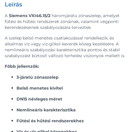
Leírás
A
Siemens VXI46.15/2
háromjáratú zónaszelep, amelyet
fűtési és hűtési rendszerek zónáinak, valamint végponti
berendezéseinek szabályozására terveztek.
A szelep belső menetes csatlakozással rendelkezik, és
alkalmas víz vagy víz-glikol keverék közeg kezelésére. A
nemlineáris szabályozási karakterisztika pontos és stabil
szabályozást biztosít változó terhelési viszonyok mellett is.
Főbb jellemzők:
3-járatú zónaszelep
Belső menetes kivitel
DN15 névleges méret
Nemlineáris karakterisztika
Fűtési és hűtési rendszerekhez
Víz és víz-glikol közegekhez