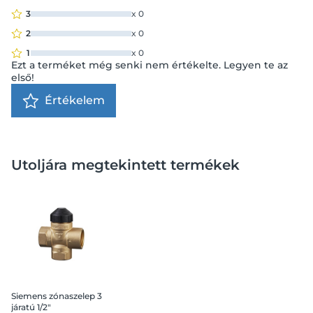
3
x
0
2
x
0
1
x
0
Ezt a terméket még senki nem értékelte. Legyen te az
első!
Értékelem
Utoljára megtekintett termékek
Siemens zónaszelep 3
járatú 1/2"