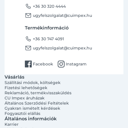
phone
+36 30 320 4444
email
ugyfelszolgalat@cuimpex.hu
Termékinformáció
phone
+36 30 747 4091
email
ugyfelszolgalat@cuimpex.hu
facebook
instagram
Facebook
Instagram
Vásárlás
Szállítási módok, költségek
Fizetési lehetőségek
Reklamáció, termékvisszaküldés
CU Impex áruházak
Általános Szerződési Feltételek
Gyakran ismételt kérdések
Fogyasztói elállás
Általános információk
Karrier