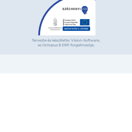
Tervezte és készítette: Vision-Software,
az Octopus 8 ERP forgalmazója
.
Bejelentkezés e-mail-címmel
Megjegyzés
Elfelejte
Bejelentkezés