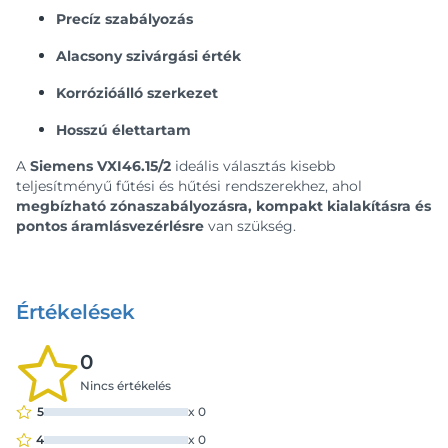
Precíz szabályozás
Alacsony szivárgási érték
Korrózióálló szerkezet
Hosszú élettartam
A
Siemens VXI46.15/2
ideális választás kisebb
teljesítményű fűtési és hűtési rendszerekhez, ahol
megbízható zónaszabályozásra, kompakt kialakításra és
pontos áramlásvezérlésre
van szükség.
Értékelések
0
Nincs értékelés
5
x
0
4
x
0