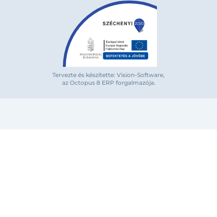
Tervezte és készítette: Vision-Software,
az Octopus 8 ERP forgalmazója
.
Bejelentkezés e-mail-címmel
Megjegyzés
Elfelejte
Bejelentkezés