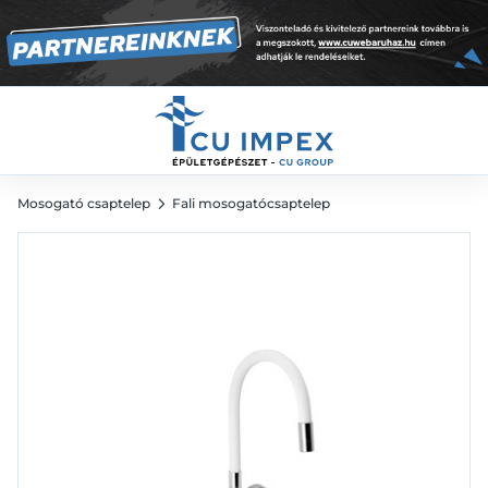
rugalmas kifolyócsővel, fehér, króm
32 592
Ft
Mosogató csaptelep
Fali mosogatócsaptelep