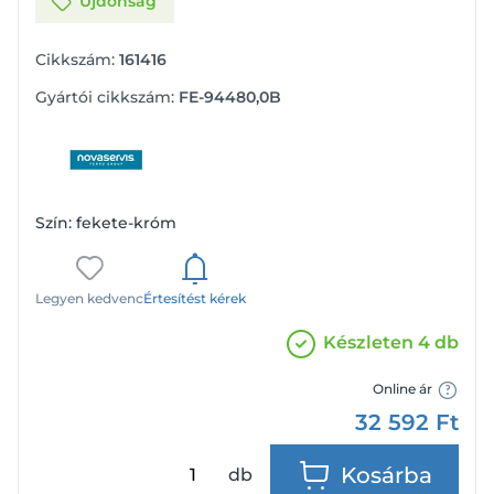
Újdonság
Cikkszám:
161416
Gyártói cikkszám:
FE-94480,0B
Szín: fekete-króm
Legyen kedvenc
Értesítést kérek
Készleten 4 db
Online ár
32 592
Ft
Kosárba
db