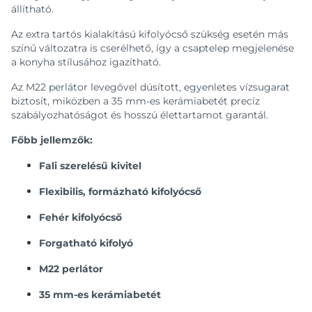
állítható.
Az extra tartós kialakítású kifolyócső szükség esetén más
színű változatra is cserélhető, így a csaptelep megjelenése
a konyha stílusához igazítható.
Az M22 perlátor levegővel dúsított, egyenletes vízsugarat
biztosít, miközben a 35 mm-es kerámiabetét precíz
szabályozhatóságot és hosszú élettartamot garantál.
Főbb jellemzők:
Fali szerelésű kivitel
Flexibilis, formázható kifolyócső
Fehér kifolyócső
Forgatható kifolyó
M22 perlátor
35 mm-es kerámiabetét