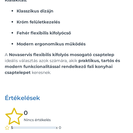
Kialakítás:
Klasszikus dizájn
Króm felületkezelés
Fehér flexibilis kifolyócső
Modern ergonomikus működés
A
Novaservis flexibilis kifolyós mosogató csaptelep
ideális választás azok számára, akik
praktikus, tartós és
modern funkcionalitással rendelkező fali konyhai
csaptelepet
keresnek.
Értékelések
0
Nincs értékelés
5
x
0