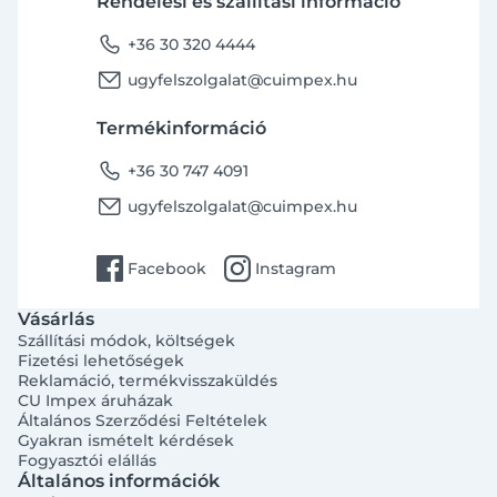
Rendelési és szállítási információ
phone
+36 30 320 4444
email
ugyfelszolgalat@cuimpex.hu
Termékinformáció
phone
+36 30 747 4091
email
ugyfelszolgalat@cuimpex.hu
facebook
instagram
Facebook
Instagram
Vásárlás
Szállítási módok, költségek
Fizetési lehetőségek
Reklamáció, termékvisszaküldés
CU Impex áruházak
Általános Szerződési Feltételek
Gyakran ismételt kérdések
Fogyasztói elállás
Általános információk