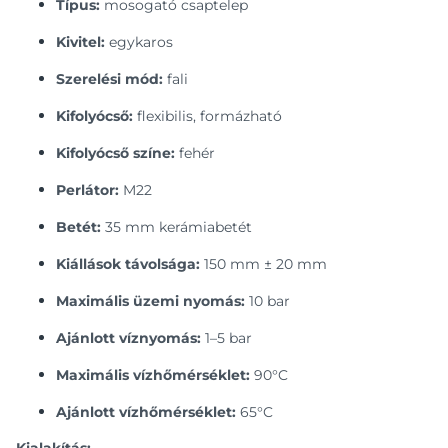
Típus:
mosogató csaptelep
Kivitel:
egykaros
Szerelési mód:
fali
Kifolyócső:
flexibilis, formázható
Kifolyócső színe:
fehér
Perlátor:
M22
Betét:
35 mm kerámiabetét
Kiállások távolsága:
150 mm ± 20 mm
Maximális üzemi nyomás:
10 bar
Ajánlott víznyomás:
1–5 bar
Maximális vízhőmérséklet:
90°C
Ajánlott vízhőmérséklet:
65°C