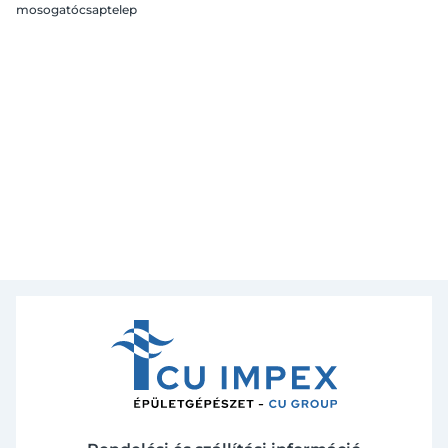
mosogatócsaptelep
rugalmas kifolyócsővel,
fehér, króm