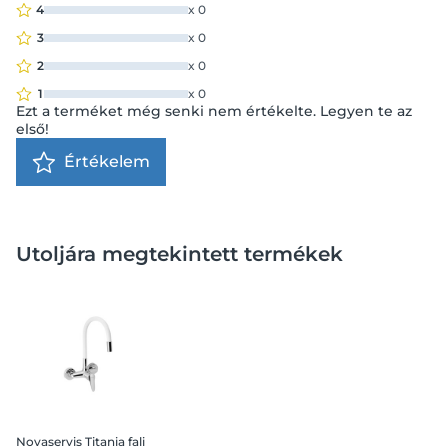
4
x
0
3
x
0
2
x
0
1
x
0
Ezt a terméket még senki nem értékelte. Legyen te az
első!
Értékelem
Utoljára megtekintett termékek
Novaservis Titania fali