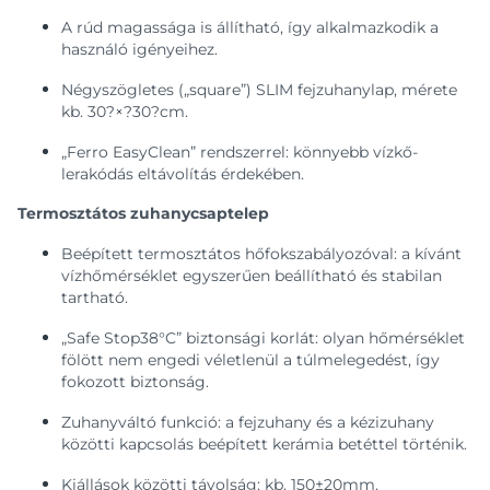
A rúd magassága is állítható, így alkalmazkodik a
használó igényeihez.
Négyszögletes („square”) SLIM fejzuhanylap, mérete
kb. 30?×?30?cm.
„Ferro EasyClean” rendszerrel: könnyebb vízkő-
lerakódás eltávolítás érdekében.
Termosztátos zuhanycsaptelep
Beépített termosztátos hőfokszabályozóval: a kívánt
vízhőmérséklet egyszerűen beállítható és stabilan
tartható.
„Safe Stop38°C” biztonsági korlát: olyan hőmérséklet
fölött nem engedi véletlenül a túlmelegedést, így
fokozott biztonság.
Zuhanyváltó funkció: a fejzuhany és a kézizuhany
közötti kapcsolás beépített kerámia betéttel történik.
Kiállások közötti távolság: kb. 150±20mm.