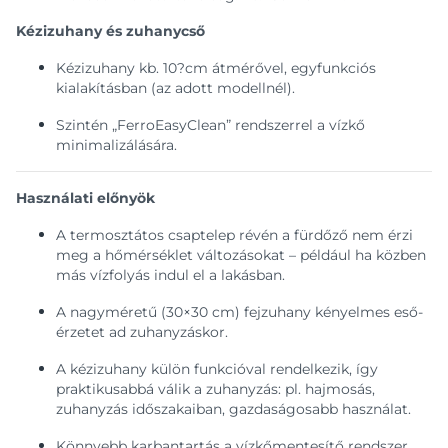
Kézizuhany és zuhanycső
Kézizuhany kb. 10?cm átmérővel, egyfunkciós
kialakításban (az adott modellnél).
Szintén „FerroEasyClean” rendszerrel a vízkő
minimalizálására.
Használati előnyök
A termosztátos csaptelep révén a fürdőző nem érzi
meg a hőmérséklet változásokat – például ha közben
más vízfolyás indul el a lakásban.
A nagyméretű (30×30 cm) fejzuhany kényelmes eső-
érzetet ad zuhanyzáskor.
A kézizuhany külön funkcióval rendelkezik, így
praktikusabbá válik a zuhanyzás: pl. hajmosás,
zuhanyzás időszakaiban, gazdaságosabb használat.
Könnyebb karbantartás a vízkőmentesítő rendszer