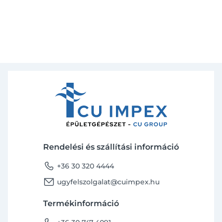
Rendelési és szállítási információ
phone
+36 30 320 4444
email
ugyfelszolgalat@cuimpex.hu
Termékinformáció