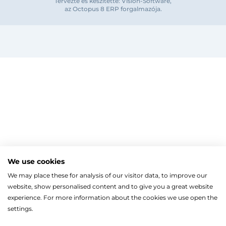
Tervezte és készítette: Vision-Software,
Bejelentkezés e-mail-címmel
az Octopus 8 ERP forgalmazója
.
Megjegyzés
Elfelejte
Bejelentkezés
Regisztráció
Szaniterek
MOZGÁSKORLÁTOZOTT TERMÉKEK
Radiátorok
We use cookies
Bejelentkezés közösségi fiókkal
ZUHANYKABINOK/AJTÓK
ACÉLLEMEZ LAPRADIÁTOROK
Megújuló energia
We may place these for analysis of our visitor data, to improve our
TÖRÖLKÖZŐSZÁRÍTÓ RADIÁTOR
Íves zuhanykabin
HŐSZIVATTYÚK
Gépészet, szerszám
Facebook
website, show personalised content and to give you a great website
Szögletes zuhanykabin
Törölközőszárító radiátor egyenes
KESZTYŰK, VÉDŐFELSZERELÉSEK
Split levegő-víz hőszivattyú
Kazán, vízmelegítő
Fix zuhanyfal
experience. For more information about the cookies we use open the
Törölközőszárító radiátor íves
LEVÁLASZTÓK
Monoblokkos levegő-víz hőszivattyú
CSŐTERMOSZTÁTOK
Zuhanyajtó
settings.
Fűtőpatron
Hőszivattyúhoz kiegészítő
Ugrás a kosárhoz
ELEKTROMOS KAZÁNOK, KIEGÉSZÍTŐK
Google
Walk-in zuhanyfal
Automata és kézi légtelenítő
Ahogy a legtöbb weboldal, a miénk is sütiket (cookie-kat
FAN-COIL
Kiegészítők zuhanykabinokhoz
Iszapleválasztó