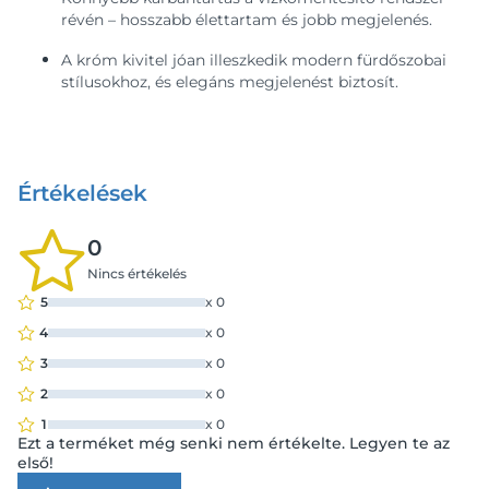
révén – hosszabb élettartam és jobb megjelenés.
A króm kivitel jóan illeszkedik modern fürdőszobai
stílusokhoz, és elegáns megjelenést biztosít.
Értékelések
0
Nincs értékelés
5
x
0
4
x
0
3
x
0
2
x
0
1
x
0
Ezt a terméket még senki nem értékelte. Legyen te az
első!