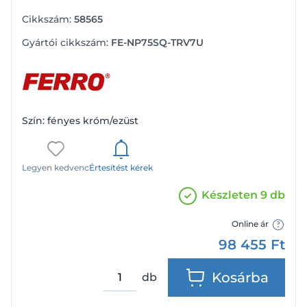
Cikkszám:
58565
Gyártói cikkszám:
FE-NP75SQ-TRV7U
Szín: fényes króm/ezüst
Legyen kedvenc
Értesítést kérek
Készleten 9 db
Online ár
98 455
Ft
Kosárba
db