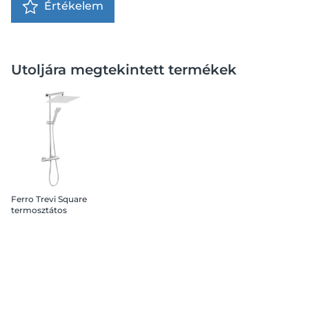
Értékelem
Utoljára megtekintett termékek
Ferro Trevi Square
termosztátos
zuhanyrendszer
csapteleppel, króm