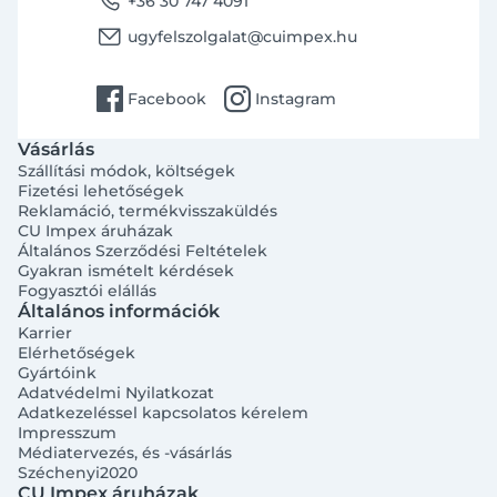
phone
+36 30 747 4091
email
ugyfelszolgalat@cuimpex.hu
facebook
instagram
Facebook
Instagram
Vásárlás
Szállítási módok, költségek
Fizetési lehetőségek
Reklamáció, termékvisszaküldés
CU Impex áruházak
Általános Szerződési Feltételek
Gyakran ismételt kérdések
Fogyasztói elállás
Általános információk
Karrier
Elérhetőségek
Gyártóink
Adatvédelmi Nyilatkozat
Adatkezeléssel kapcsolatos kérelem
Impresszum
Médiatervezés, és -vásárlás
Széchenyi2020
CU Impex áruházak