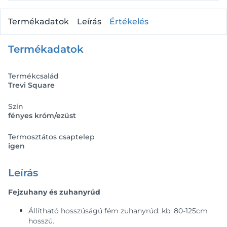
Termékadatok
Leírás
Értékelés
Termékadatok
Termékcsalád
Trevi Square
Szín
fényes króm/ezüst
Termosztátos csaptelep
igen
Leírás
Fejzuhany és zuhanyrúd
Állítható hosszúságú fém zuhanyrúd: kb. 80-125cm
hosszú.