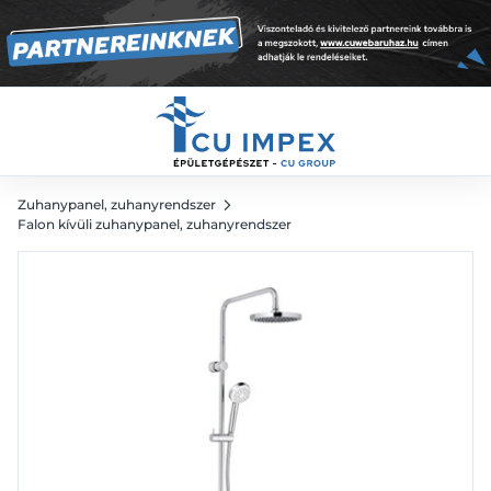
200mm fejzuh.
168 326
Ft
Zuhanypanel, zuhanyrendszer
Falon kívüli zuhanypanel, zuhanyrendszer