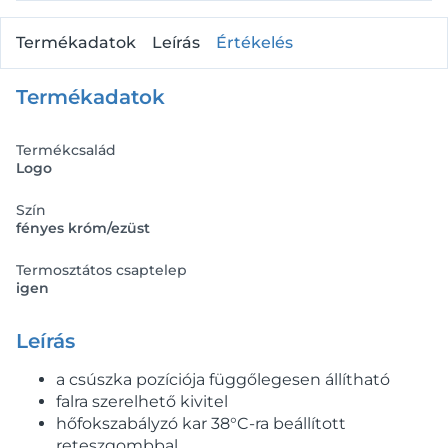
Termékadatok
Leírás
Értékelés
Termékadatok
Termékcsalád
Logo
Szín
fényes króm/ezüst
Termosztátos csaptelep
igen
Leírás
a csúszka pozíciója függőlegesen állítható
falra szerelhető kivitel
hőfokszabályzó kar 38°C-ra beállított
reteszgombbal