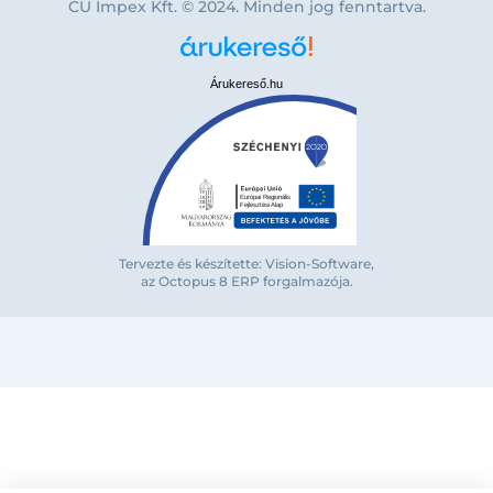
CU Impex Kft. © 2024. Minden jog fenntartva.
Árukereső.hu
Bejelentkezés e-mail-címmel
Tervezte és készítette: Vision-Software,
az Octopus 8 ERP forgalmazója
.
Megjegyzés
Elfelejte
Bejelentkezés
Regisztráció
Szaniterek