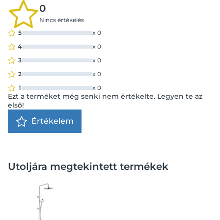
0
Nincs értékelés
5
x
0
4
x
0
3
x
0
2
x
0
1
x
0
Ezt a terméket még senki nem értékelte. Legyen te az
első!
Értékelem
Utoljára megtekintett termékek