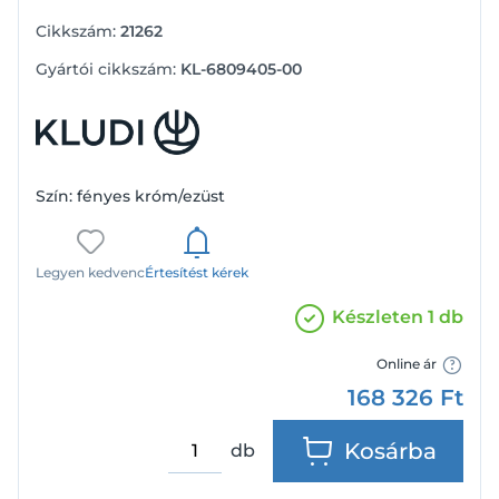
Cikkszám:
21262
Gyártói cikkszám:
KL-6809405-00
Szín: fényes króm/ezüst
Legyen kedvenc
Értesítést kérek
Készleten 1 db
Online ár
168 326
Ft
Kosárba
db