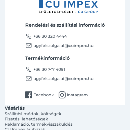
Rendelési és szállítási információ
phone
+36 30 320 4444
email
ugyfelszolgalat@cuimpex.hu
Termékinformáció
phone
+36 30 747 4091
email
ugyfelszolgalat@cuimpex.hu
facebook
instagram
Facebook
Instagram
Vásárlás
Szállítási módok, költségek
Fizetési lehetőségek
Reklamáció, termékvisszaküldés
CU Impex áruházak