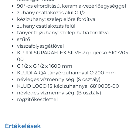
90°-os elfordítású, kerámia-vezérlőegységgel
zuhany csatlakozás alul G 1/2
kézizuhany: szelep előre fordítva
zuhany csatlakozás felül
tányér fejzuhany: szelep hátra fordítva
szűrő
visszafolyásgátlóval
KLUDI SUPARAFLEX SILVER gégecső 6107205-
00
G 1/2 x G 1/2 x 1600 mm
KLUDI A-QA tányérzuhannyal O 200 mm
névleges vízmennyiség: (S osztály)
KLUD LOGO 1S kézizuhannyal 6810005-00
névleges vízmennyiség: (B osztály)
rögzítőkészlettel
Értékelések