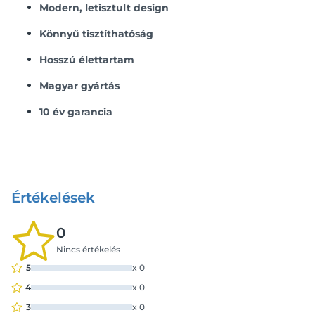
Modern, letisztult design
Könnyű tisztíthatóság
Hosszú élettartam
Magyar gyártás
10 év garancia
Értékelések
0
Nincs értékelés
5
x
0
4
x
0
3
x
0