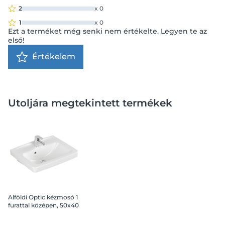
2
x
0
1
x
0
Ezt a terméket még senki nem értékelte. Legyen te az
első!
Értékelem
Utoljára megtekintett termékek
Alföldi Optic kézmosó 1
furattal középen, 50x40
cm, fehér