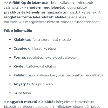
Az
Alföldi Optic kézmosó
ideális választás mindazok
számára, akik
modern megjelenésű
, ugyanakkor
praktikus és kényelmes használatú
mosdót keresnek. A
szögletes forma lekerekített élekkel
elegáns és
harmonikus megjelenést biztosít minden fürdőszobában.
Főbb jellemzők:
Kialakítás:
falra szerelhető mosdó
Csaplyuk:
1 furat, középen
Forma:
szögletes, lekerekített élekkel
Kivitel:
túlfolyóval ellátva
Felület:
opcionálisan Easyplus bevonattal rendelhető
Anyag:
tartós porcelán
Szín:
fehér
A
nagyobb méretű kialakítás
kényelmes használatot
biztosít a mindennapok során, miközben elegendő helyet