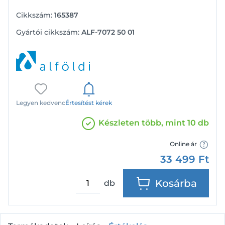
Cikkszám:
165387
Gyártói cikkszám:
ALF-7072 50 01
Legyen kedvenc
Értesítést kérek
Készleten több, mint 10 db
Online ár
33 499
Ft
Kosárba
db