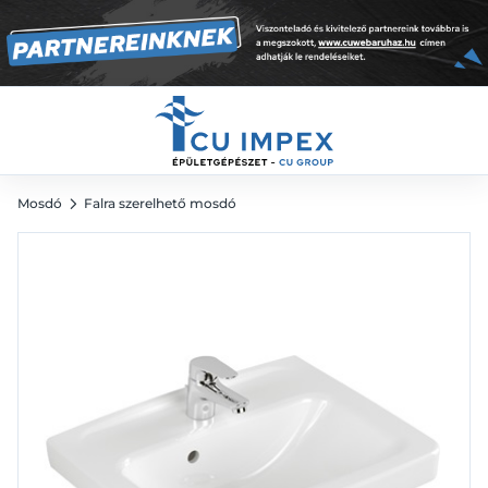
50x40 cm, fehér
33 499
Ft
Mosdó
Falra szerelhető mosdó