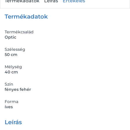
Termékadatok
Leírás
Értékelés
Termékadatok
Termékcsalád
Optic
Szélesség
50 cm
Mélység
40 cm
Szín
fényes fehér
Forma
íves
Leírás