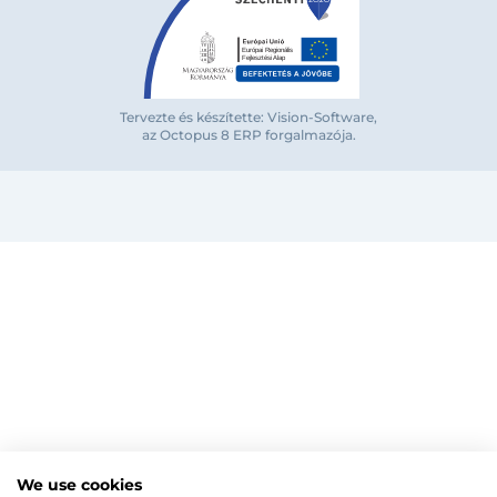
Tervezte és készítette: Vision-Software,
az Octopus 8 ERP forgalmazója
.
Bejelentkezés e-mail-címmel
Megjegyzés
Elfelejte
Bejelentkezés
Regisztráció
Szaniterek
MOZGÁSKORLÁTOZOTT TERMÉKEK
Radiátorok
We use cookies
Bejelentkezés közösségi fiókkal
ZUHANYKABINOK/AJTÓK