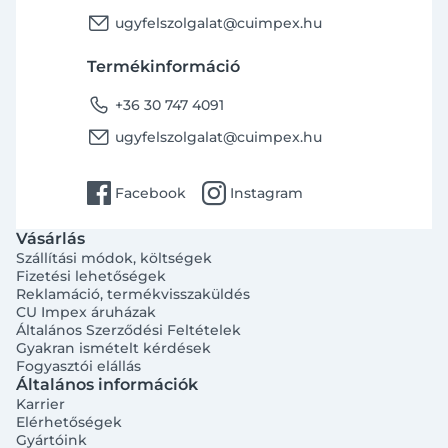
email
ugyfelszolgalat@cuimpex.hu
Termékinformáció
phone
+36 30 747 4091
email
ugyfelszolgalat@cuimpex.hu
facebook
instagram
Facebook
Instagram
Vásárlás
Szállítási módok, költségek
Fizetési lehetőségek
Reklamáció, termékvisszaküldés
CU Impex áruházak
Általános Szerződési Feltételek
Gyakran ismételt kérdések
Fogyasztói elállás
Általános információk
Karrier
Elérhetőségek
Gyártóink