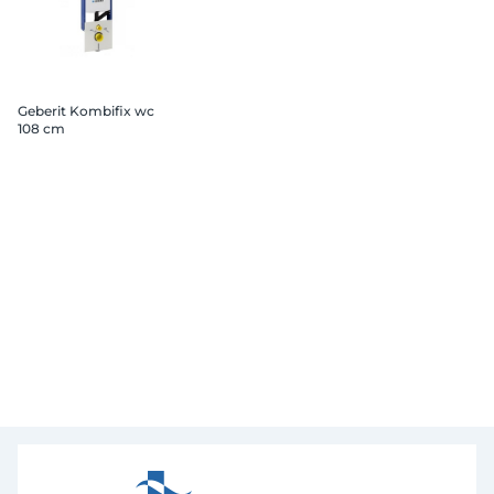
Geberit Kombifix wc
108 cm
csatlakozócsonkkal
szagelszíváshoz "g30"