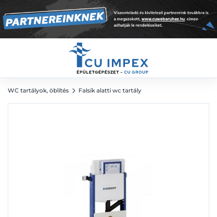
csatlakozócsonkkal szagelszíváshoz "g30"
112 033
Ft
WC tartályok, öblítés
Falsík alatti wc tartály