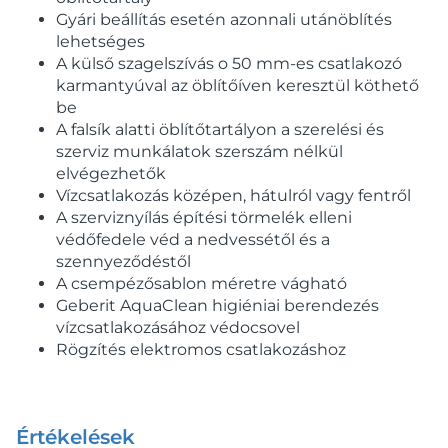
Gyári beállítás esetén azonnali utánöblítés
lehetséges
A külső szagelszívás o 50 mm-es csatlakozó
karmantyúval az öblítőíven keresztül köthető
be
A falsík alatti öblítőtartályon a szerelési és
szerviz munkálatok szerszám nélkül
elvégezhetők
Vízcsatlakozás középen, hátulról vagy fentről
A szerviznyílás építési törmelék elleni
védőfedele véd a nedvessétől és a
szennyeződéstől
A csempézősablon méretre vágható
Geberit AquaClean higiéniai berendezés
vízcsatlakozásához védocsovel
Rögzítés elektromos csatlakozáshoz
Értékelések