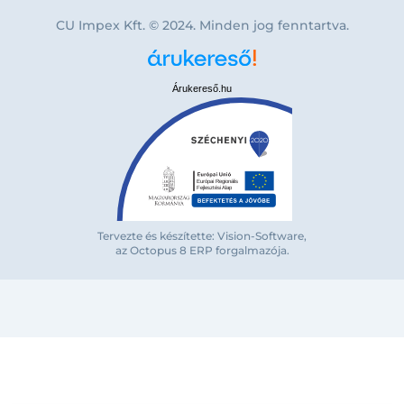
CU Impex Kft. © 2024. Minden jog fenntartva.
Árukereső.hu
Bejelentkezés e-mail-címmel
Tervezte és készítette: Vision-Software,
az Octopus 8 ERP forgalmazója
.
Megjegyzés
Elfelejte
Bejelentkezés
Regisztráció