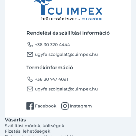
Rendelési és szállítási információ
phone
+36 30 320 4444
email
ugyfelszolgalat@cuimpex.hu
Termékinformáció
phone
+36 30 747 4091
email
ugyfelszolgalat@cuimpex.hu
facebook
instagram
Facebook
Instagram
Vásárlás
Szállítási módok, költségek
Fizetési lehetőségek