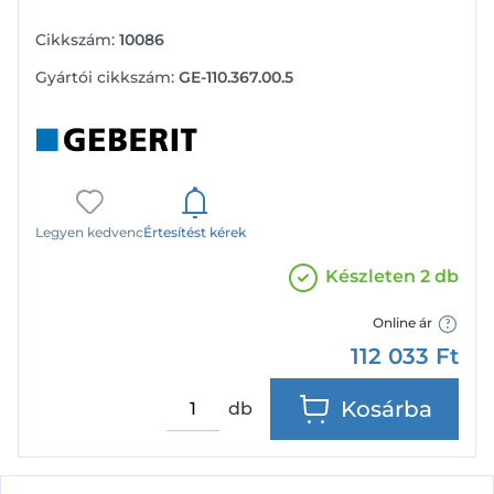
Cikkszám:
10086
Gyártói cikkszám:
GE-110.367.00.5
Legyen kedvenc
Értesítést kérek
Készleten 2 db
Online ár
112 033
Ft
Kosárba
db