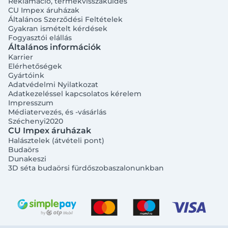
Reklamáció, termékvisszaküldés
CU Impex áruházak
Általános Szerződési Feltételek
Gyakran ismételt kérdések
Fogyasztói elállás
Általános információk
Karrier
Elérhetőségek
Gyártóink
Adatvédelmi Nyilatkozat
Adatkezeléssel kapcsolatos kérelem
Impresszum
Médiatervezés, és -vásárlás
Széchenyi2020
CU Impex áruházak
Halásztelek (átvételi pont)
Budaörs
Dunakeszi
3D séta budaörsi fürdőszobaszalonunkban