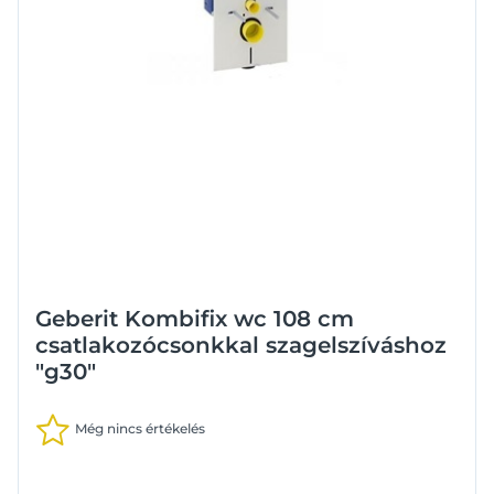
Geberit Kombifix wc 108 cm
csatlakozócsonkkal szagelszíváshoz
"g30"
Még nincs értékelés