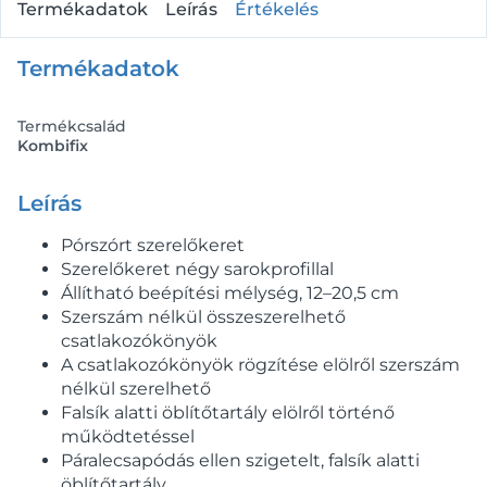
Termékadatok
Leírás
Értékelés
Termékadatok
Termékcsalád
Kombifix
Leírás
Pórszórt szerelőkeret
Szerelőkeret négy sarokprofillal
Állítható beépítési mélység, 12–20,5 cm
Szerszám nélkül összeszerelhető
csatlakozókönyök
A csatlakozókönyök rögzítése elölről szerszám
nélkül szerelhető
Falsík alatti öblítőtartály elölről történő
működtetéssel
Páralecsapódás ellen szigetelt, falsík alatti
öblítőtartály