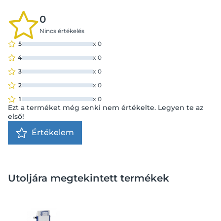
0
Nincs értékelés
5
x
0
4
x
0
3
x
0
2
x
0
1
x
0
Ezt a terméket még senki nem értékelte. Legyen te az
első!
Értékelem
Utoljára megtekintett termékek