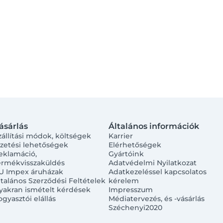
ásárlás
Általános információk
zállítási módok, költségek
Karrier
izetési lehetőségek
Elérhetőségek
eklamáció,
Gyártóink
ermékvisszaküldés
Adatvédelmi Nyilatkozat
U Impex áruházak
Adatkezeléssel kapcsolatos
ltalános Szerződési Feltételek
kérelem
yakran ismételt kérdések
Impresszum
ogyasztói elállás
Médiatervezés, és -vásárlás
Széchenyi2020