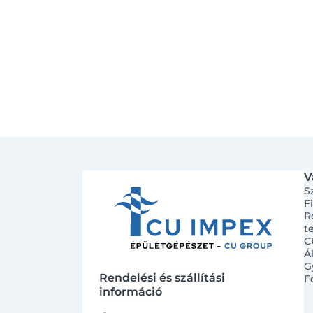
V
S
F
R
t
C
Á
G
Rendelési és szállítási
F
információ