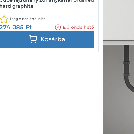
Cube fejzuhany zuhanykarral brushed
hard graphite
Még nincs értékelés
274 085
Ft
Előrendelhető
Kosárba