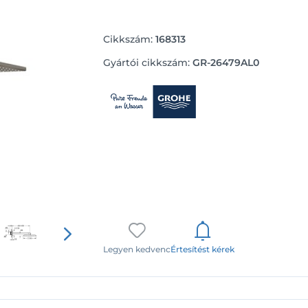
Cikkszám:
168313
Gyártói cikkszám:
GR-26479AL0
Legyen kedvenc
Értesítést kérek