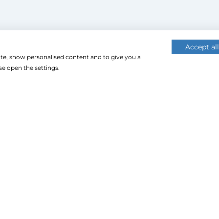
Accept all
ite, show personalised content and to give you a
 (cookie-kat) használ a nagyobb felhasználói élmény érdekébe
e open the settings.
 használatához.
CU Impex Kft. © 2024. Minden jog fenntartva.
Árukereső.hu
ezte és készítette: Vision-Software,
az Octopus 8 ERP forgalma