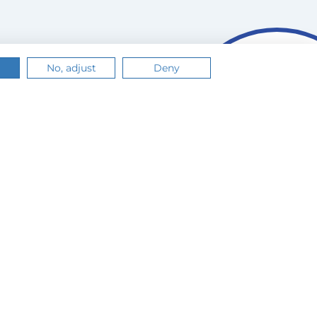
No, adjust
Deny
n.
Értem
Tudj meg többet
zója
.