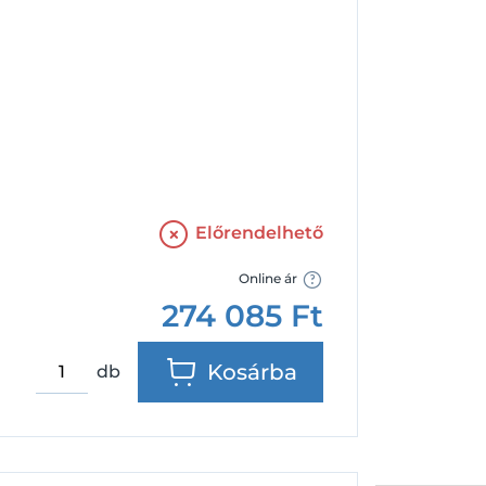
Facebook
Google
Előrendelhető
Online ár
274 085
Ft
Kosárba
db