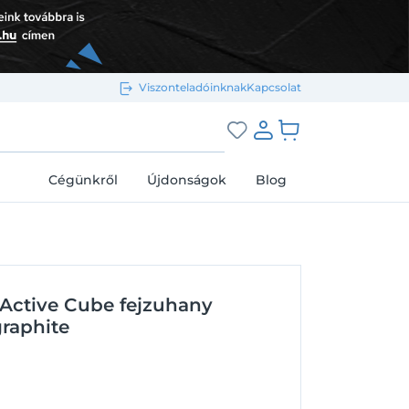
Viszonteladóinknak
Kapcsolat
Bejelentkezés e-mail-címmel
grás a kosárhoz
Cégünkről
Újdonságok
Blog
Megjegyzés
Elfelejtett jelszó
Active Cube fejzuhany
Bejelentkezés
Regisztráció
raphite
Bejelentkezés közösségi fiókkal