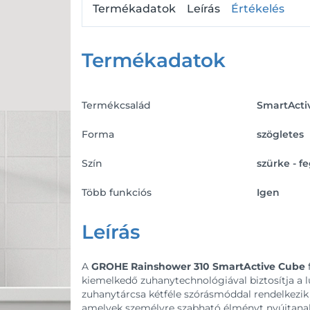
Termékadatok
Leírás
Értékelés
Termékadatok
Termékcsalád
SmartActi
Forma
szögletes
Szín
szürke - fe
Több funkciós
Igen
Leírás
A
GROHE Rainshower 310 SmartActive Cube
kiemelkedő zuhanytechnológiával biztosítja a
zuhanytárcsa kétféle szórásmóddal rendelkezik
amelyek személyre szabható élményt nyújtana