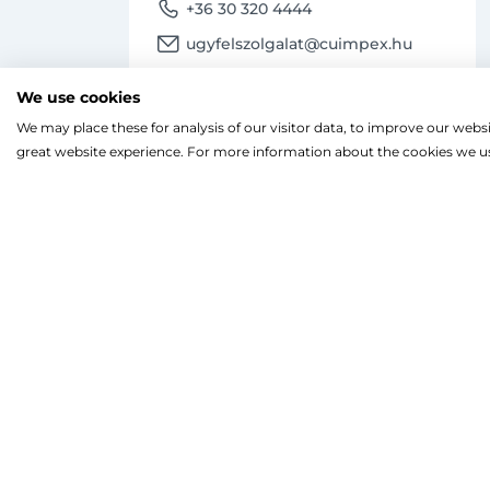
phone
+36 30 320 4444
email
ugyfelszolgalat@cuimpex.hu
Termékinformáció
We use cookies
phone
We may place these for analysis of our visitor data, to improve our webs
+36 30 747 4091
Ahogy a legtöbb weboldal, a miénk is sütiket
great website experience. For more information about the cookies we us
email
A böngészés folytatásával hozzájárulsz a sütik
ugyfelszolgalat@cuimpex.hu
facebook
instagram
Facebook
Instagram
Terv