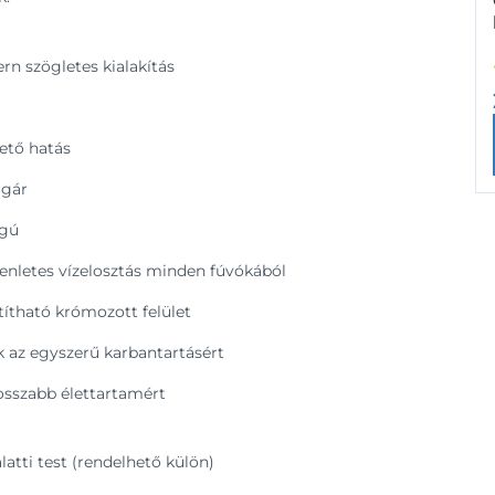
n szögletes kialakítás
ető hatás
ugár
ágú
enletes vízelosztás minden fúvókából
títható krómozott felület
 az egyszerű karbantartásért
hosszabb élettartamért
atti test (rendelhető külön)