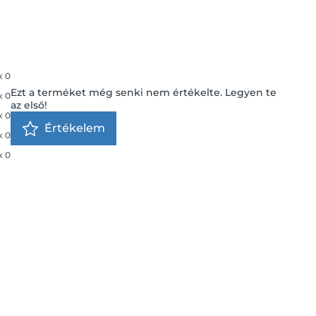
x
0
Ezt a terméket még senki nem értékelte. Legyen te
x
0
az első!
x
0
Értékelem
x
0
x
0