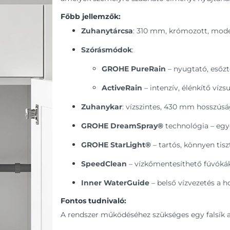
Főbb jellemzők:
Zuhanytárcsa
: 310 mm, krómozott, moder
Szórásmódok
:
GROHE PureRain
– nyugtató, esőzt
ActiveRain
– intenzív, élénkítő vízs
Zuhanykar
: vízszintes, 430 mm hosszús
GROHE DreamSpray®
technológia – egy
GROHE StarLight®
– tartós, könnyen tisz
SpeedClean
– vízkőmentesíthető fúvókák
Inner WaterGuide
– belső vízvezetés a 
Fontos tudnivaló:
A rendszer működéséhez szükséges egy falsík al