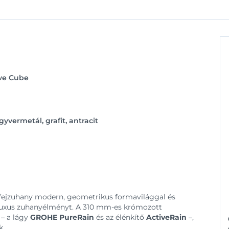
ve Cube
gyvermetál, grafit, antracit
fejzuhany modern, geometrikus formavilággal és
 luxus zuhanyélményt. A 310 mm-es krómozott
 – a lágy
GROHE PureRain
és az élénkítő
ActiveRain
–,
k.