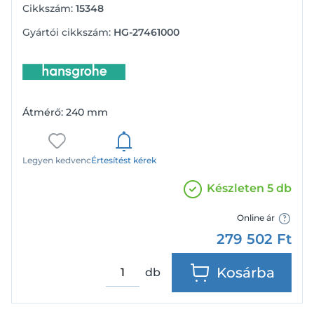
Cikkszám:
15348
Gyártói cikkszám:
HG-27461000
Átmérő: 240 mm
Legyen kedvenc
Értesítést kérek
Készleten 5 db
Online ár
279 502
Ft
Kosárba
db