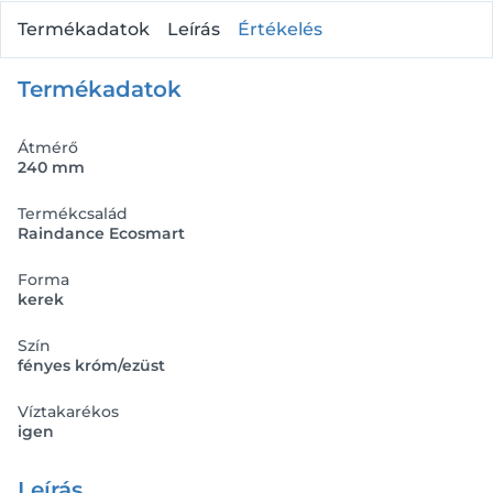
Termékadatok
Leírás
Értékelés
Termékadatok
Átmérő
240 mm
Termékcsalád
Raindance Ecosmart
Forma
kerek
Szín
fényes króm/ezüst
Víztakarékos
igen
Leírás