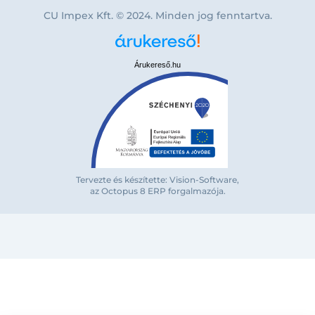
CU Impex Kft. © 2024. Minden jog fenntartva.
Árukereső.hu
Bejelentkezés e-mail-címmel
Tervezte és készítette: Vision-Software,
az Octopus 8 ERP forgalmazója
.
Megjegyzés
Elfelejte
Bejelentkezés
Regisztráció