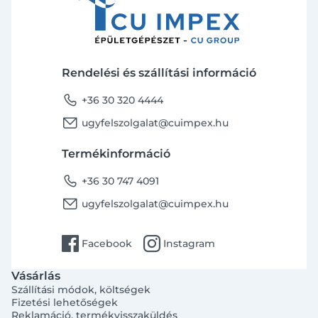
Rendelési és szállítási információ
phone
+36 30 320 4444
email
ugyfelszolgalat@cuimpex.hu
Termékinformáció
phone
+36 30 747 4091
email
ugyfelszolgalat@cuimpex.hu
facebook
instagram
Facebook
Instagram
Vásárlás
Szállítási módok, költségek
Fizetési lehetőségek
Reklamáció, termékvisszaküldés