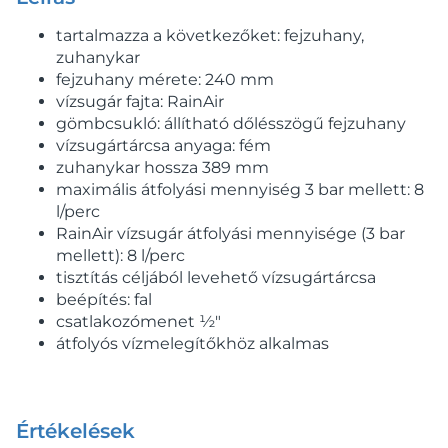
tartalmazza a következőket: fejzuhany,
zuhanykar
fejzuhany mérete: 240 mm
vízsugár fajta: RainAir
gömbcsukló: állítható dőlésszögű fejzuhany
vízsugártárcsa anyaga: fém
zuhanykar hossza 389 mm
maximális átfolyási mennyiség 3 bar mellett: 8
l/perc
RainAir vízsugár átfolyási mennyisége (3 bar
mellett): 8 l/perc
tisztítás céljából levehető vízsugártárcsa
beépítés: fal
csatlakozómenet ½"
átfolyós vízmelegítőkhöz alkalmas
Értékelések