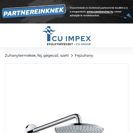
279 502
Ft
Zuhanytermékek, fej, gégecső, szett
Fejzuhany