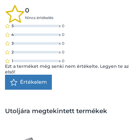
0
Nincs értékelés
5
x
0
4
x
0
3
x
0
2
x
0
1
x
0
Ezt a terméket még senki nem értékelte. Legyen te az
első!
Értékelem
Utoljára megtekintett termékek