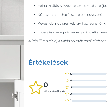
Felhasználás: vízvezetékek bekötésére (boj
Könnyen hajlítható, szerelése egyszerű
Kevés idomot igényel, így házilag is jól ki
Hideg és meleg vízhez egyaránt alkalmas
A kép illusztráció, a valós termék ettől eltérhet.
Értékelések
5
4
0
3
Nincs értékelés
2
1