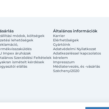
ásárlás
Általános információk
zállítási módok, költségek
Karrier
izetési lehetőségek
Elérhetőségek
eklamáció,
Gyártóink
ermékvisszaküldés
Adatvédelmi Nyilatkozat
U Impex áruházak
Adatkezeléssel kapcsolatos
ltalános Szerződési Feltételek
kérelem
yakran ismételt kérdések
Impresszum
ogyasztói elállás
Médiatervezés, és -vásárlás
Széchenyi2020