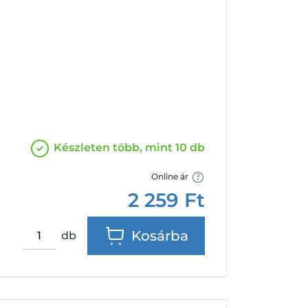
Facebook
Google
Készleten több, mint 10 db
Online ár
2 259
Ft
Kosárba
db