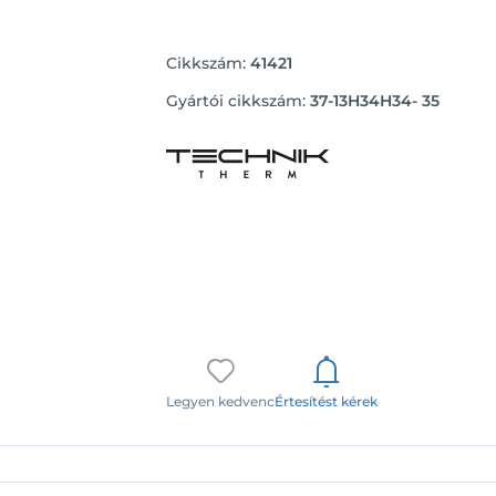
Cikkszám:
41421
Gyártói cikkszám:
37-13H34H34- 35
Legyen kedvenc
Értesítést kérek