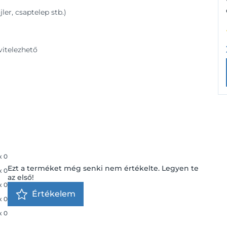
ler, csaptelep stb.)
vitelezhető
x
0
Ezt a terméket még senki nem értékelte. Legyen te
x
0
az első!
x
0
Értékelem
x
0
x
0