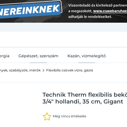
U
ergia
Gépészet, szerszám
Kazán, vízmelegítő
ények, szabályzók, mérők
Flexibilis csövek vízre, gázra
Technik Therm flexibilis bekö
3/4" hollandi, 35 cm, Gigant
Még nincs értékelés