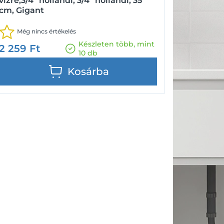
vízre,3/4" hollandi, 3/4" hollandi, 35
cm, Gigant
Még nincs értékelés
Készleten több, mint
2 259
Ft
10 db
Kosárba