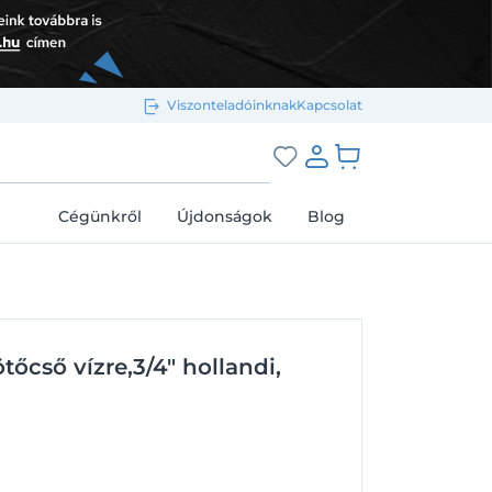
Viszonteladóinknak
Kapcsolat
Bejelentkezés e-mail-címmel
grás a kosárhoz
Cégünkről
Újdonságok
Blog
Megjegyzés
Elfelejtett jelszó
tőcső vízre,3/4" hollandi,
Bejelentkezés
Regisztráció
Bejelentkezés közösségi fiókkal