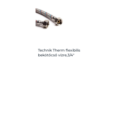
Technik Therm flexibilis
bekötőcső vízre,3/4"
hollandi, 3/4" hollandi,
35 cm, Gigant