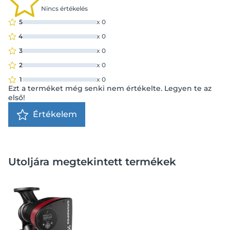
Nincs értékelés
5
x
0
4
x
0
3
x
0
2
x
0
1
x
0
Ezt a terméket még senki nem értékelte. Legyen te az
első!
Értékelem
Utoljára megtekintett termékek