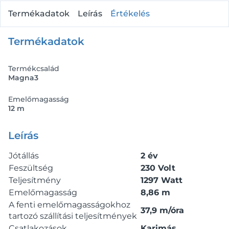
Termékadatok
Leírás
Értékelés
Termékadatok
Termékcsalád
Magna3
Emelőmagasság
12 m
Leírás
Jótállás
2 év
Feszültség
230 Volt
Teljesítmény
1297 Watt
Emelőmagasság
8,86 m
A fenti emelőmagasságokhoz
37,9 m/óra
tartozó szállítási teljesítmények
Csatlakozások
Karimás