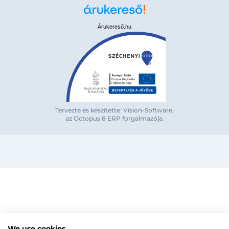
Árukereső.hu
Bejelentkezés e-mail-címmel
Tervezte és készítette: Vision-Software,
az Octopus 8 ERP forgalmazója
.
Megjegyzés
Elfelejte
Bejelentkezés
Regisztráció
Szaniterek
MOZGÁSKORLÁTOZOTT TERMÉKEK
Radiátorok
We use cookies