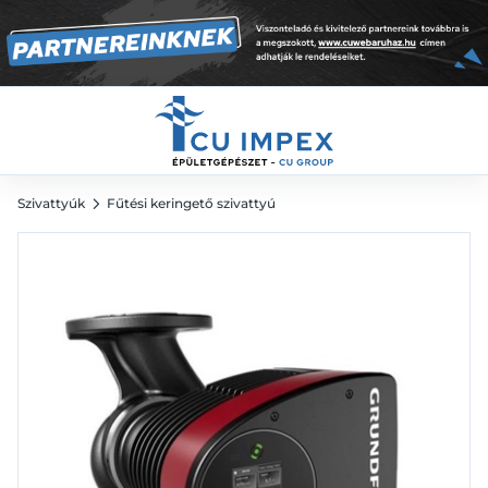
keringető szivattyú
1 337 921
Ft
Szivattyúk
Fűtési keringető szivattyú