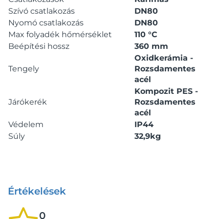
Szívó csatlakozás
DN80
Nyomó csatlakozás
DN80
Max folyadék hőmérséklet
110 °C
Beépítési hossz
360 mm
Oxidkerámia -
Tengely
Rozsdamentes
acél
Kompozit PES -
Járókerék
Rozsdamentes
acél
Védelem
IP44
Súly
32,9kg
Értékelések
0