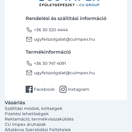
Rendelési és szállítási információ
phone
+36 30 320 4444
email
ugyfelszolgalat@cuimpex.hu
Termékinformáció
phone
+36 30 747 4091
email
ugyfelszolgalat@cuimpex.hu
facebook
instagram
Facebook
Instagram
Vásárlás
Szállítási módok, költségek
Fizetési lehetőségek
Reklamáció, termékvisszaküldés
CU Impex áruházak
Általános Szerződési Feltételek