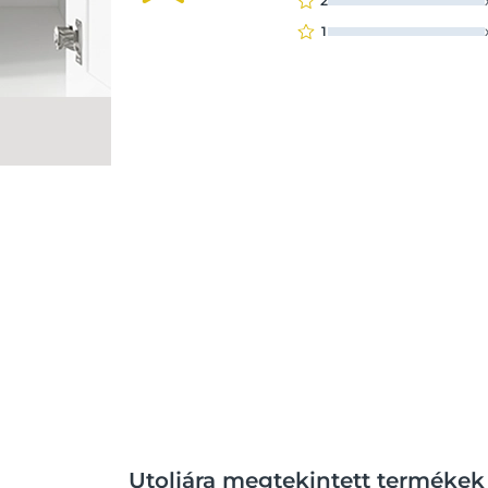
2
1
Utoljára megtekintett termékek