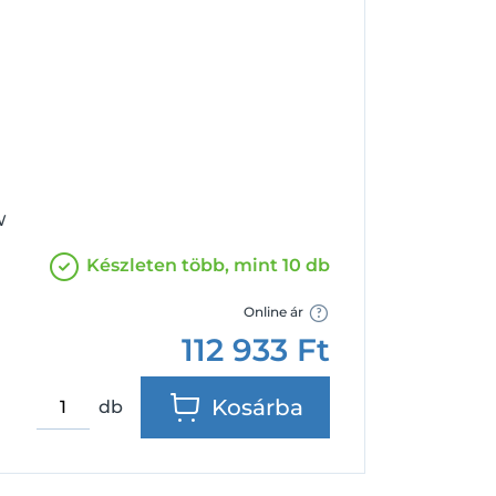
Facebook
Google
W
Készleten több, mint 10 db
Online ár
112 933
Ft
Kosárba
db