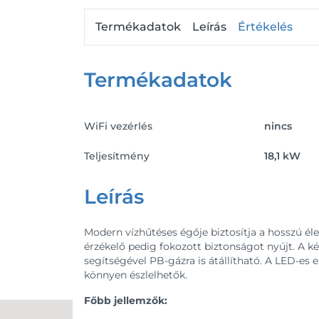
Termékadatok
Leírás
Értékelés
Termékadatok
WiFi vezérlés
nincs
Teljesítmény
18,1 kW
Leírás
Modern vízhűtéses égője biztosítja a hosszú él
érzékelő pedig fokozott biztonságot nyújt. A k
segítségével PB-gázra is átállítható. A LED-es
könnyen észlelhetők.
Főbb jellemzők: