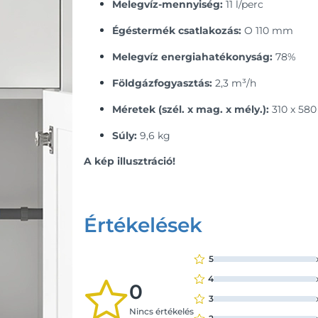
Melegvíz-mennyiség:
11 l/perc
Égéstermék csatlakozás:
O 110 mm
Melegvíz energiahatékonyság:
78%
Földgázfogyasztás:
2,3 m³/h
Méretek (szél. x mag. x mély.):
310 x 58
Súly:
9,6 kg
A kép illusztráció!
Értékelések
5
4
0
3
Nincs értékelés