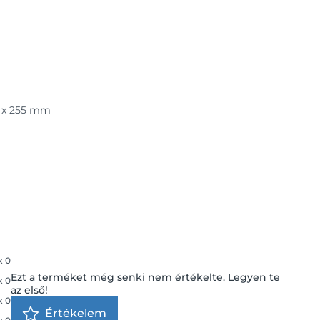
0 x 255 mm
x
0
Ezt a terméket még senki nem értékelte. Legyen te
x
0
az első!
x
0
Értékelem