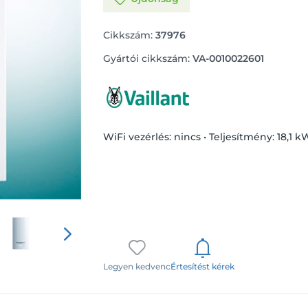
Cikkszám:
37976
Gyártói cikkszám:
VA-0010022601
WiFi vezérlés: nincs • Teljesítmény: 18,1 k
Legyen kedvenc
Értesítést kérek