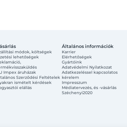
ásárlás
Általános információk
zállítási módok, költségek
Karrier
izetési lehetőségek
Elérhetőségek
eklamáció,
Gyártóink
ermékvisszaküldés
Adatvédelmi Nyilatkozat
U Impex áruházak
Adatkezeléssel kapcsolatos
ltalános Szerződési Feltételek
kérelem
yakran ismételt kérdések
Impresszum
ogyasztói elállás
Médiatervezés, és -vásárlás
Széchenyi2020