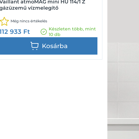
Vaillant atmoMAG mini HU 114/1 Z
gázüzemű vízmelegítő
Még nincs értékelés
Készleten több, mint
112 933
Ft
10 db
Kosárba