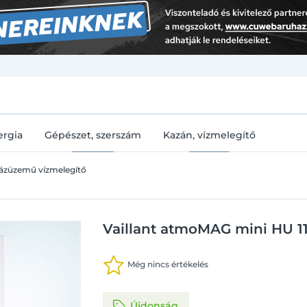
U
ergia
Gépészet, szerszám
Kazán, vízmelegítő
ázüzemű vízmelegítő
Vaillant atmoMAG mini HU 1
Még nincs értékelés
Újdonság