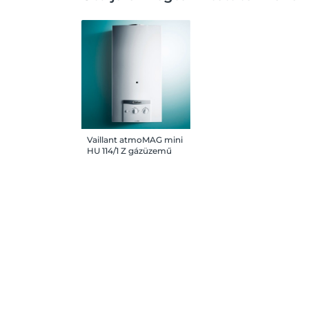
Vaillant atmoMAG mini
HU 114/1 Z gázüzemű
vízmelegítő