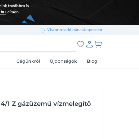
Viszonteladóinknak
Kapcsolat
Bejelentkezés e-mail-címmel
grás a kosárhoz
Cégünkről
Újdonságok
Blog
Megjegyzés
Elfelejtett jelszó
14/1 Z gázüzemű vízmelegítő
Bejelentkezés
Regisztráció
Bejelentkezés közösségi fiókkal