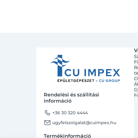
V
S
F
R
t
C
Á
G
Rendelési és szállítási
F
információ
phone
+36 30 320 4444
email
ugyfelszolgalat@cuimpex.hu
Termékinformáció