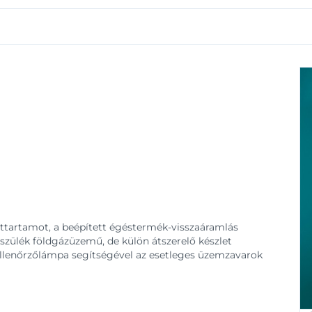
ettartamot, a beépített égéstermék-visszaáramlás
észülék földgázüzemű, de külön átszerelő készlet
 ellenőrzőlámpa segítségével az esetleges üzemzavarok