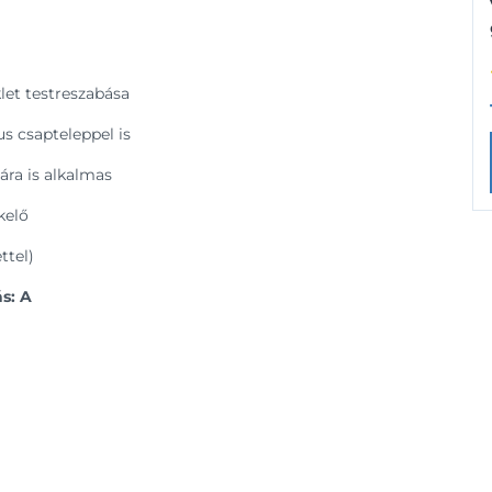
et testreszabása
s csapteleppel is
sára is alkalmas
kelő
ttel)
s: A