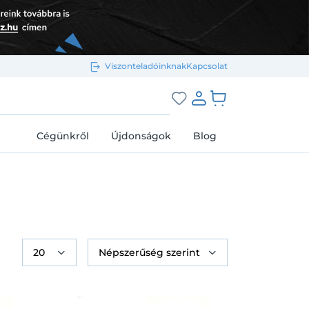
Viszonteladóinknak
Kapcsolat
Bejelentkezés e-mail-címmel
grás a kosárhoz
Cégünkről
Újdonságok
Blog
Megjegyzés
Elfelejtett jelszó
Bejelentkezés
Regisztráció
Bejelentkezés közösségi fiókkal