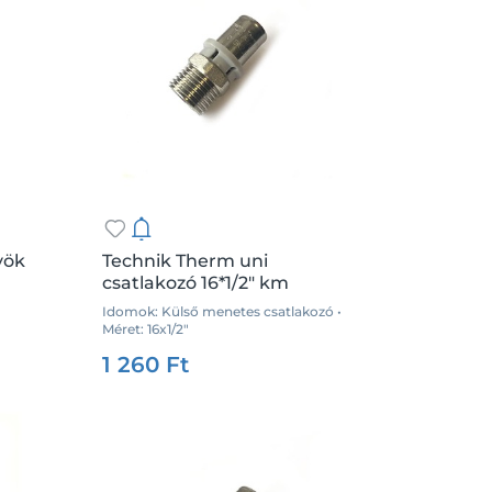
yök
Technik Therm uni
csatlakozó 16*1/2" km
Idomok: Külső menetes csatlakozó •
.:
db
Méret: 16x1/2"
Csz.:
35850
Me.:
db
1 260 Ft
Kosárba