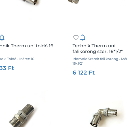
hnik Therm uni toldó 16
Technik Therm uni
falikorong szer. 16*1/2"
ok: Toldó • Méret: 16
Idomok: Szerelt fali korong • Mér
:
35934
Me.:
db
16x1/2"
033 Ft
Csz.:
35873
Me
6 122 Ft
Kosárba
Kosárba