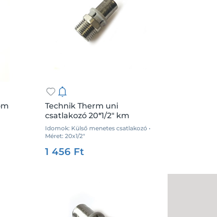
dom
Technik Therm uni
csatlakozó 20*1/2" km
Idomok: Külső menetes csatlakozó •
Méret: 20x1/2"
.:
db
Csz.:
35854
Me.:
db
1 456 Ft
Kosárba