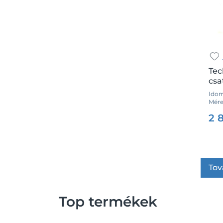
Tec
csa
Idom
Mére
Csz.
2 
Tov
Top termékek