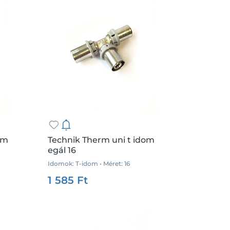
Facebook
Google
om
Technik Therm uni t idom
egál 16
Idomok: T-idom • Méret: 16
.:
db
Csz.:
35908
Me.:
db
1 585 Ft
Kosárba