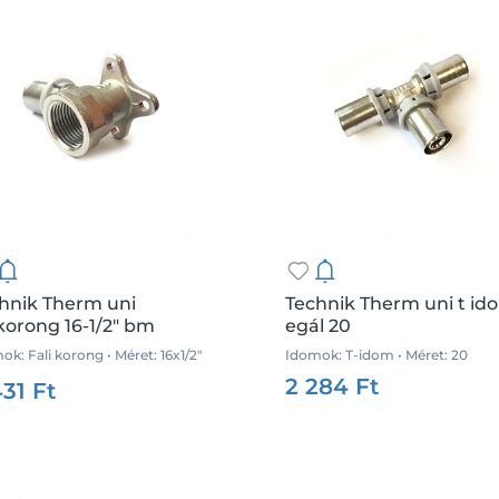
hnik Therm uni
Technik Therm uni t id
ikorong 16-1/2" bm
egál 20
ok: Fali korong • Méret: 16x1/2"
Idomok: T-idom • Méret: 20
:
35869
Me.:
db
Csz.:
35909
Me
2 284 Ft
431 Ft
Kosárba
Kosárba