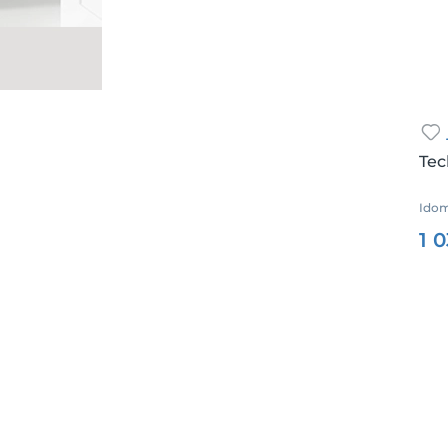
Tec
Idom
Csz.
1 