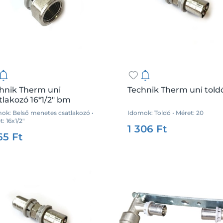
hnik Therm uni
Technik Therm uni told
tlakozó 16*1/2" bm
ok: Belső menetes csatlakozó •
Idomok: Toldó • Méret: 20
Csz.:
35935
Me
: 16x1/2"
:
35849
Me.:
db
1 306 Ft
65 Ft
Kosárba
Kosárba