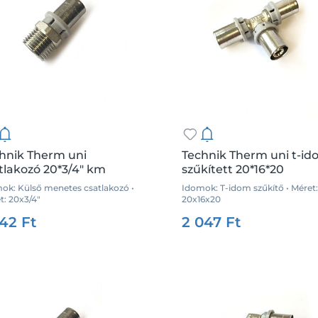
hnik Therm uni
Technik Therm uni t-i
tlakozó 20*3/4" km
szűkített 20*16*20
ok: Külső menetes csatlakozó •
Idomok: T-idom szűkítő • Méret:
t: 20x3/4"
20x16x20
:
35856
Me.:
db
Csz.:
35917
Me
942 Ft
2 047 Ft
Kosárba
Kosárba