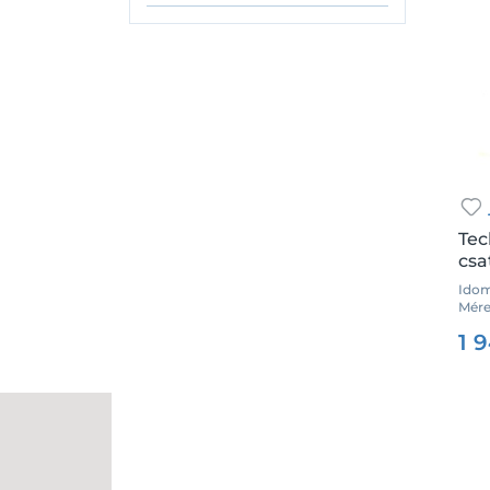
20x3/4"
26
26x1"
26x16
26x16x20
26x16x26
26x20
26x20x20
Tec
csa
26x20x26
Idom
26x26x20
Mére
Csz.
26x3/4"
1 
32
32x1"
32x20
32x20x32
32x26