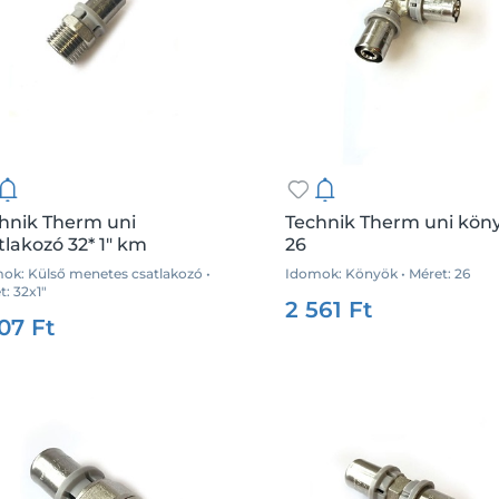
hnik Therm uni
Technik Therm uni kön
tlakozó 32* 1" km
26
ok: Külső menetes csatlakozó •
Idomok: Könyök • Méret: 26
Csz.:
35880
Me
t: 32x1"
:
35862
Me.:
db
2 561 Ft
107 Ft
Kosárba
Kosárba