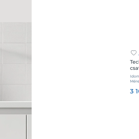
32x26x32
32x5/4"
40
40 mm, 25 mm, 40 mm
40x20x40
40x26
40x26x40
Tec
40x32
csa
40x32x40
Idom
Mére
40x5/4"
Csz.
3 
50
50x40
50x6/4"
63
63 mm, 32 mm, 63 mm
63x50