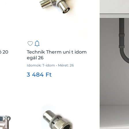
ó 20
Technik Therm uni t idom
egál 26
Idomok: T-idom • Méret: 26
.:
db
Csz.:
35910
Me.:
db
3 484 Ft
Kosárba