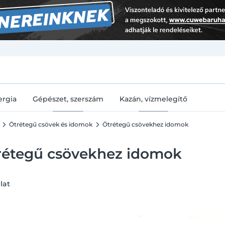
U
ergia
Gépészet, szerszám
Kazán, vízmelegítő
Ötrétegű csövek és idomok
Ötrétegű csövekhez idomok
rétegű csövekhez idomok
lat