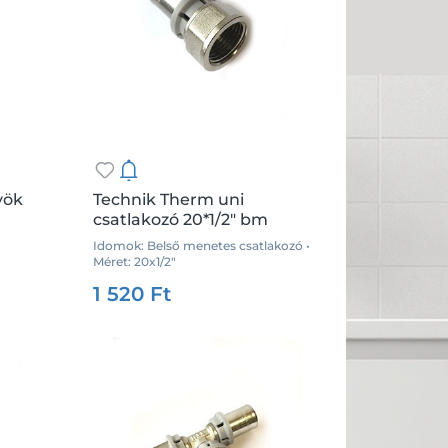
yök
Technik Therm uni
csatlakozó 20*1/2" bm
Idomok: Belső menetes csatlakozó •
.:
db
Méret: 20x1/2"
Csz.:
35853
Me.:
db
1 520 Ft
Kosárba