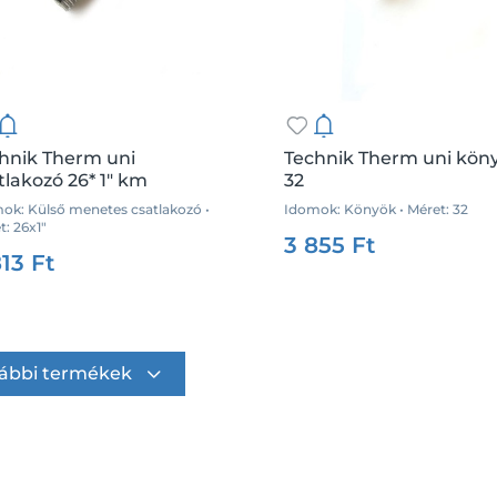
hnik Therm uni
Technik Therm uni kön
tlakozó 26* 1" km
32
ok: Külső menetes csatlakozó •
Idomok: Könyök • Méret: 32
Csz.:
35881
Me
t: 26x1"
:
35858
Me.:
db
3 855 Ft
813 Ft
Kosárba
Kosárba
ábbi termékek