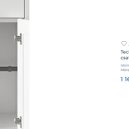
63x6/4"
Tec
csa
Idom
Méret
Csz.
1 1