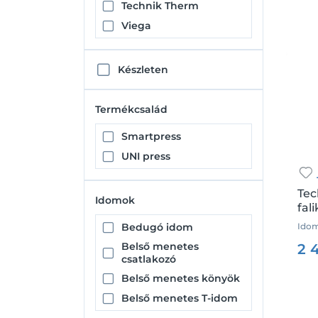
Technik Therm
Viega
Készleten
Termékcsalád
Smartpress
UNI press
Tec
Idomok
fal
Idom
Bedugó idom
Csz.
Belső menetes
2 
csatlakozó
Belső menetes könyök
Belső menetes T-idom