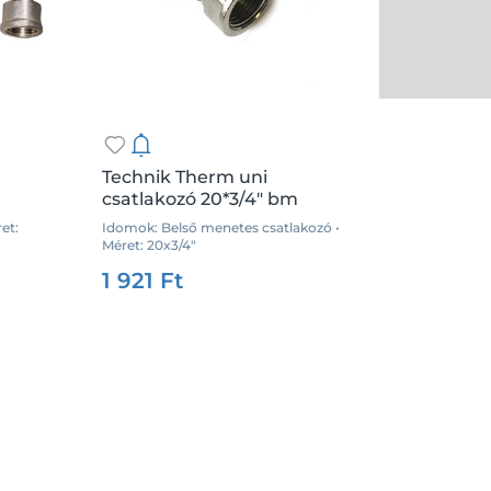
Technik Therm uni
csatlakozó 20*3/4" bm
et:
Idomok: Belső menetes csatlakozó •
Méret: 20x3/4"
.:
db
Csz.:
35855
Me.:
db
1 921 Ft
Kosárba