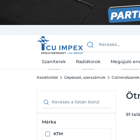
Szaniterek
Radiátorok
Megújuló en
Kezdőoldal
Gépészet, szerszámok
Csőrendszerek
Öt
91
talá
Márka
KTM