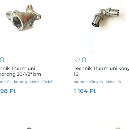
hnik Therm uni
Technik Therm uni kön
ikorong 20-1/2" bm
16
ok: Fali korong • Méret: 20x1/2"
Idomok: Könyök • Méret: 16
:
35870
Me.:
db
Csz.:
35878
Me
798 Ft
1 164 Ft
Kosárba
Kosárba