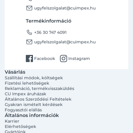
email
ugyfelszolgalat@cuimpex.hu
Termékinformáció
phone
+36 30 747 4091
email
ugyfelszolgalat@cuimpex.hu
facebook
instagram
Facebook
Instagram
Vásárlás
Szállítási módok, költségek
Fizetési lehetőségek
Reklamáció, termékvisszaküldés
CU Impex áruházak
Általános Szerződési Feltételek
Gyakran ismételt kérdések
Fogyasztói elállás
Általános információk
Karrier
Elérhetőségek
Gyártóink