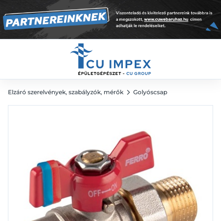
1/2" KB
2 211
Ft
Elzáró szerelvények, szabályzók, mérők
Golyóscsap