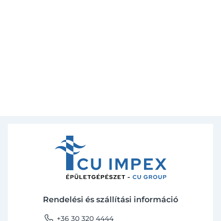
Rendelési és szállítási információ
phone
+36 30 320 4444