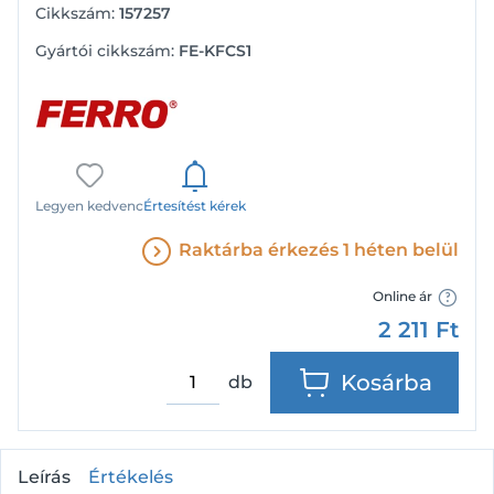
Cikkszám:
157257
Gyártói cikkszám:
FE-KFCS1
Legyen kedvenc
Értesítést kérek
Raktárba érkezés 1 héten belül
Online ár
2 211
Ft
Kosárba
db
Leírás
Értékelés