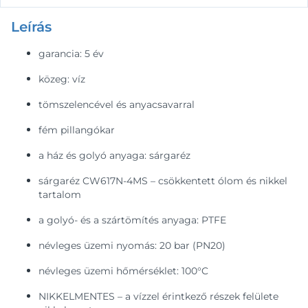
Leírás
garancia: 5 év
közeg: víz
tömszelencével és anyacsavarral
fém pillangókar
a ház és golyó anyaga: sárgaréz
sárgaréz CW617N-4MS – csökkentett ólom és nikkel
tartalom
a golyó- és a szártömítés anyaga: PTFE
névleges üzemi nyomás: 20 bar (PN20)
névleges üzemi hőmérséklet: 100°C
NIKKELMENTES – a vízzel érintkező részek felülete