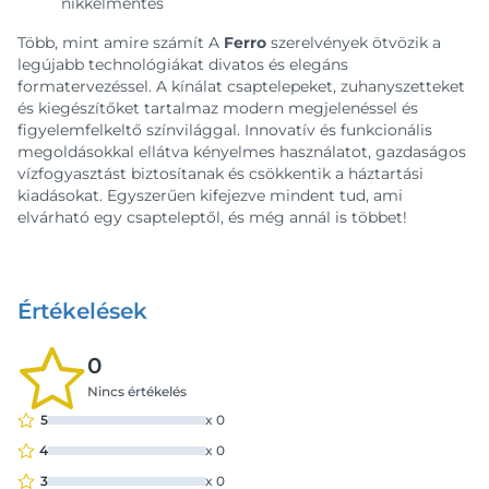
nikkelmentes
Több, mint amire számít A
Ferro
szerelvények ötvözik a
legújabb technológiákat divatos és elegáns
formatervezéssel. A kínálat csaptelepeket, zuhanyszetteket
és kiegészítőket tartalmaz modern megjelenéssel és
figyelemfelkeltő színvilággal. Innovatív és funkcionális
megoldásokkal ellátva kényelmes használatot, gazdaságos
vízfogyasztást biztosítanak és csökkentik a háztartási
kiadásokat. Egyszerűen kifejezve mindent tud, ami
elvárható egy csapteleptől, és még annál is többet!
Értékelések
0
Nincs értékelés
5
x
0
4
x
0
3
x
0