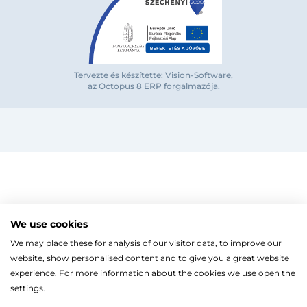
Bejelentkezés e-mail-címmel
Tervezte és készítette: Vision-Software,
az Octopus 8 ERP forgalmazója
.
Megjegyzés
Elfelejte
Bejelentkezés
Regisztráció
Szaniterek
MOZGÁSKORLÁTOZOTT TERMÉKEK
Radiátorok
We use cookies
Bejelentkezés közösségi fiókkal
ZUHANYKABINOK/AJTÓK
ACÉLLEMEZ LAPRADIÁTOROK
Megújuló energia
We may place these for analysis of our visitor data, to improve our
TÖRÖLKÖZŐSZÁRÍTÓ RADIÁTOR
Íves zuhanykabin
HŐSZIVATTYÚK
Gépészet, szerszám
Facebook
website, show personalised content and to give you a great website
Szögletes zuhanykabin
Törölközőszárító radiátor egyenes
KESZTYŰK, VÉDŐFELSZERELÉSEK
Split levegő-víz hőszivattyú
Kazán, vízmelegítő
Fix zuhanyfal
experience. For more information about the cookies we use open the
Törölközőszárító radiátor íves
LEVÁLASZTÓK
Monoblokkos levegő-víz hőszivattyú
CSŐTERMOSZTÁTOK
Zuhanyajtó
settings.
Fűtőpatron
Hőszivattyúhoz kiegészítő
Ugrás a kosárhoz
ELEKTROMOS KAZÁNOK, KIEGÉSZÍTŐK
Google
Walk-in zuhanyfal
Automata és kézi légtelenítő
Ahogy a legtöbb weboldal, a miénk is sütiket (cookie-kat
FAN-COIL