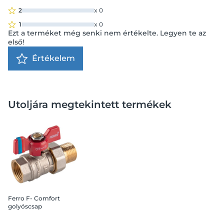
2
x
0
1
x
0
Ezt a terméket még senki nem értékelte. Legyen te az
első!
Értékelem
Utoljára megtekintett termékek
Ferro F- Comfort
golyóscsap
pillangókarral 1/2" KB