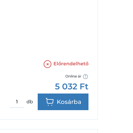
Facebook
Google
Előrendelhető
Online ár
5 032
Ft
Kosárba
db