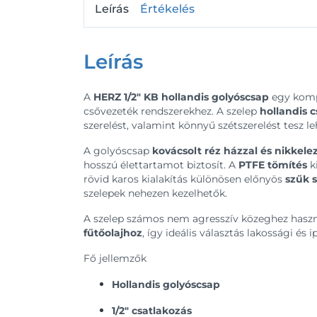
Leírás
Értékelés
Leírás
A
HERZ 1/2″ KB hollandis golyóscsap
egy kompa
csővezeték rendszerekhez. A szelep
hollandis c
szerelést, valamint könnyű szétszerelést tesz l
A golyóscsap
kovácsolt réz házzal és nikkelez
hosszú élettartamot biztosít. A
PTFE tömítés
k
rövid karos kialakítás különösen előnyös
szűk 
szelepek nehezen kezelhetők.
A szelep számos nem agresszív közeghez haszn
fűtőolajhoz
, így ideális választás lakossági és 
Fő jellemzők
Hollandis golyóscsap
1/2″ csatlakozás