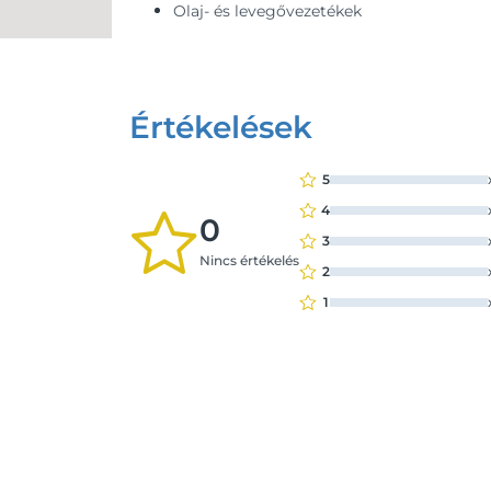
Olaj- és levegővezetékek
Értékelések
5
4
0
3
Nincs értékelés
2
1