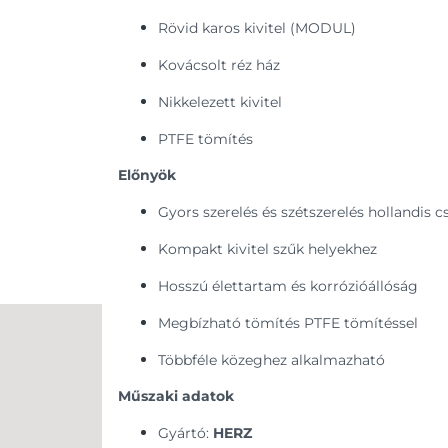
Rövid karos kivitel (MODUL)
Kovácsolt réz ház
Nikkelezett kivitel
PTFE tömítés
Előnyök
Gyors szerelés és szétszerelés hollandis c
Kompakt kivitel szűk helyekhez
Hosszú élettartam és korrózióállóság
Megbízható tömítés PTFE tömítéssel
Többféle közeghez alkalmazható
Műszaki adatok
Gyártó:
HERZ