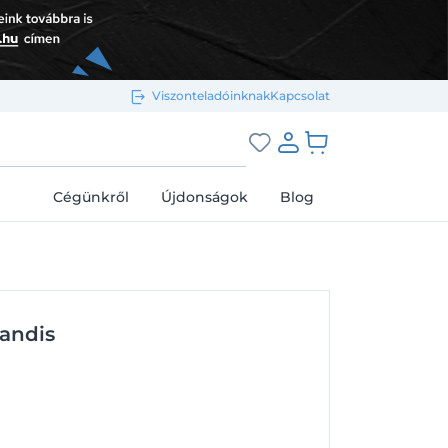
Viszonteladóinknak
Kapcsolat
Bejelentkezés e-mail-címmel
grás a kosárhoz
Cégünkről
Újdonságok
Blog
Megjegyzés
Elfelejtett jelszó
landis
Bejelentkezés
Regisztráció
Bejelentkezés közösségi fiókkal