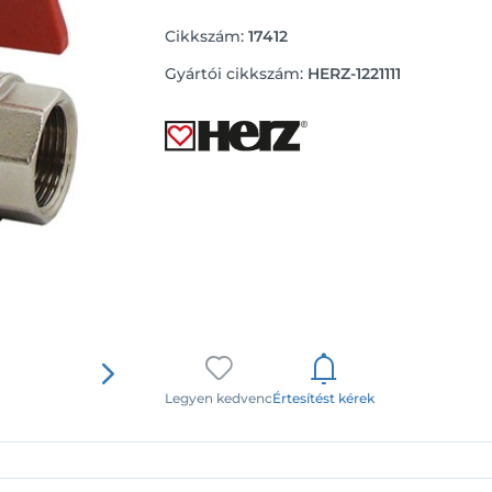
Cikkszám:
17412
Gyártói cikkszám:
HERZ-1221111
Legyen kedvenc
Értesítést kérek