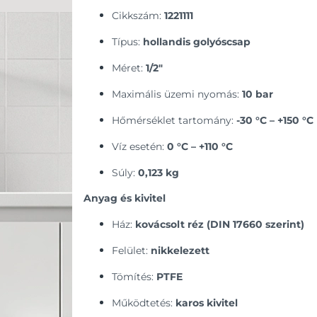
Cikkszám:
1221111
Típus:
hollandis golyóscsap
Méret:
1/2″
Maximális üzemi nyomás:
10 bar
Hőmérséklet tartomány:
-30 °C – +150 °C
Víz esetén:
0 °C – +110 °C
Súly:
0,123 kg
Anyag és kivitel
Ház:
kovácsolt réz (DIN 17660 szerint)
Felület:
nikkelezett
Tömítés:
PTFE
Működtetés:
karos kivitel