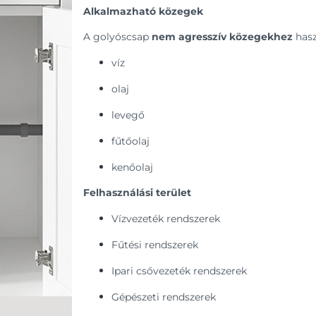
Alkalmazható közegek
A golyóscsap
nem agresszív közegekhez
hasz
víz
olaj
levegő
fűtőolaj
kenőolaj
Felhasználási terület
Vízvezeték rendszerek
Fűtési rendszerek
Ipari csővezeték rendszerek
Gépészeti rendszerek