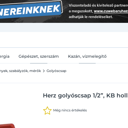
U
ergia
Gépészet, szerszám
Kazán, vízmelegítő
ények, szabályzók, mérők
Golyóscsap
Herz golyóscsap 1/2”, KB hol
Még nincs értékelés