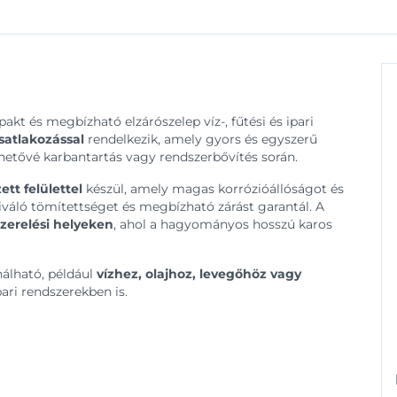
kt és megbízható elzárószelep víz-, fűtési és ipari
satlakozással
rendelkezik, amely gyors és egyszerű
ehetővé karbantartás vagy rendszerbővítés során.
ett felülettel
készül, amely magas korrózióállóságot és
iváló tömítettséget és megbízható zárást garantál. A
szerelési helyeken
, ahol a hagyományos hosszú karos
álható, például
vízhez, olajhoz, levegőhöz vagy
ipari rendszerekben is.