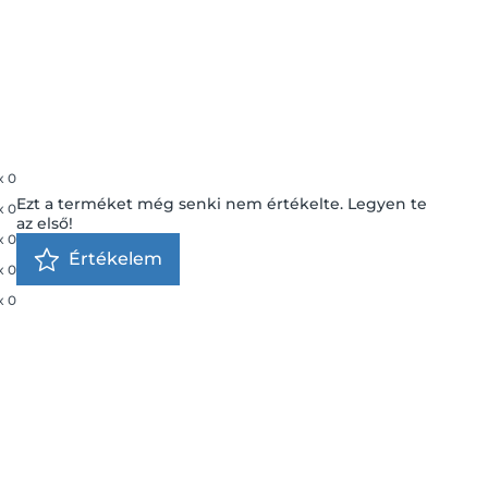
x
0
Ezt a terméket még senki nem értékelte. Legyen te
x
0
az első!
x
0
Értékelem
x
0
x
0