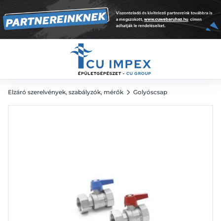
12 993
Ft
18 046
Ft
Elzáró szerelvények, szabályzók, mérők
Golyóscsap