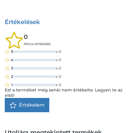
Értékelések
0
Nincs értékelés
5
x
0
4
x
0
3
x
0
2
x
0
1
x
0
Ezt a terméket még senki nem értékelte. Legyen te az
első!
Értékelem
Utoljára megtekintett termékek