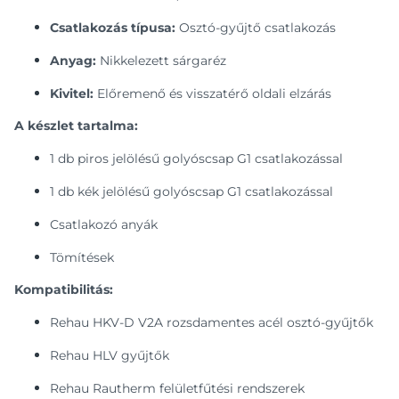
Csatlakozás típusa:
Osztó-gyűjtő csatlakozás
Anyag:
Nikkelezett sárgaréz
Kivitel:
Előremenő és visszatérő oldali elzárás
A készlet tartalma:
1 db piros jelölésű golyóscsap G1 csatlakozással
1 db kék jelölésű golyóscsap G1 csatlakozással
Csatlakozó anyák
Tömítések
Kompatibilitás:
Rehau HKV-D V2A rozsdamentes acél osztó-gyűjtők
Rehau HLV gyűjtők
Rehau Rautherm felületfűtési rendszerek