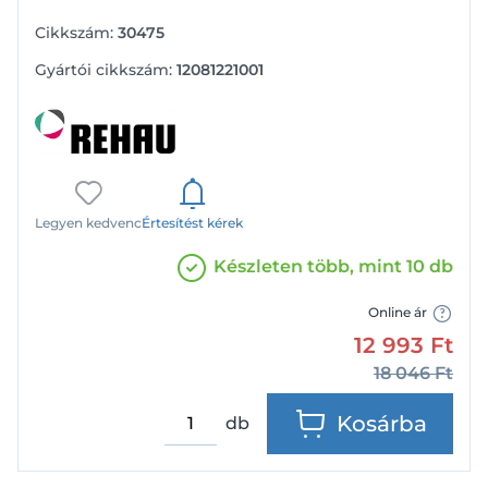
Cikkszám:
30475
Gyártói cikkszám:
12081221001
Legyen kedvenc
Értesítést kérek
Készleten több, mint 10 db
Online ár
12 993
Ft
18 046
Ft
Kosárba
db