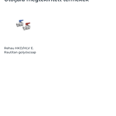
Rehau HKD/HLV E.
Rautitan golyóscsap
szett 1"