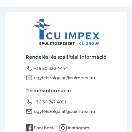
Rendelési és szállítási információ
phone
+36 30 320 4444
email
ugyfelszolgalat@cuimpex.hu
Termékinformáció
phone
+36 30 747 4091
email
ugyfelszolgalat@cuimpex.hu
facebook
instagram
Facebook
Instagram