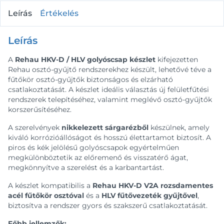
Leírás
Értékelés
Leírás
A
Rehau HKV-D / HLV golyóscsap készlet
kifejezetten
Rehau osztó-gyűjtő rendszerekhez készült, lehetővé téve a
fűtőkör osztó-gyűjtők biztonságos és elzárható
csatlakoztatását. A készlet ideális választás új felületfűtési
rendszerek telepítéséhez, valamint meglévő osztó-gyűjtők
korszerűsítéséhez.
A szerelvények
nikkelezett sárgarézből
készülnek, amely
kiváló korrózióállóságot és hosszú élettartamot biztosít. A
piros és kék jelölésű golyóscsapok egyértelműen
megkülönböztetik az előremenő és visszatérő ágat,
megkönnyítve a szerelést és a karbantartást.
A készlet kompatibilis a
Rehau HKV-D V2A rozsdamentes
acél fűtőkör osztóval
és a
HLV fűtővezeték gyűjtővel
,
biztosítva a rendszer gyors és szakszerű csatlakoztatását.
Főbb jellemzők: