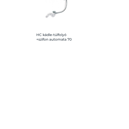
HC kádle-túlfolyó
+szifon automata 70
cm