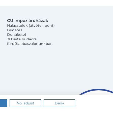
CU Impex áruházak
Halásztelek (átvételi pont)
Budaörs
Dunakeszi
3D séta budaörsi
fürdőszobaszalonunkban
No, adjust
Deny
n.