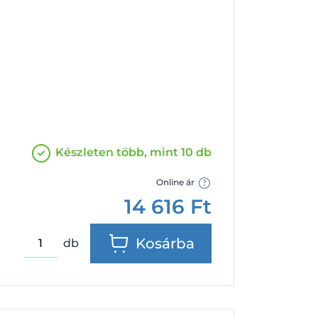
Facebook
Google
Készleten több, mint 10 db
Online ár
14 616
Ft
Kosárba
db