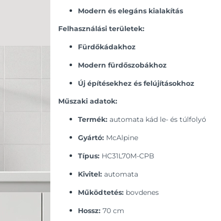
Modern és elegáns kialakítás
Felhasználási területek:
Fürdőkádakhoz
Modern fürdőszobákhoz
Új építésekhez és felújításokhoz
Műszaki adatok:
Termék:
automata kád le- és túlfolyó
Gyártó:
McAlpine
Típus:
HC31L70M-CPB
Kivitel:
automata
Működtetés:
bovdenes
Hossz:
70 cm