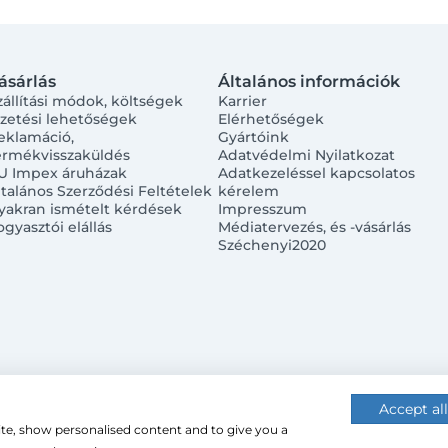
ásárlás
Általános információk
zállítási módok, költségek
Karrier
izetési lehetőségek
Elérhetőségek
eklamáció,
Gyártóink
ermékvisszaküldés
Adatvédelmi Nyilatkozat
U Impex áruházak
Adatkezeléssel kapcsolatos
ltalános Szerződési Feltételek
kérelem
yakran ismételt kérdések
Impresszum
ogyasztói elállás
Médiatervezés, és -vásárlás
Széchenyi2020
Accept all
ite, show personalised content and to give you a
 (cookie-kat) használ a nagyobb felhasználói élmény érdekébe