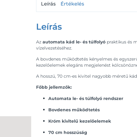
Leírás
Értékelés
Leírás
Az
automata kád le- és túlfolyó
praktikus és 
vízelvezetéséhez.
A bovdenes működtetés kényelmes és egyszerű 
kezelőelemek elegáns megjelenést kölcsönözne
A hosszú, 70 cm-es kivitel nagyobb méretű kádak
Főbb jellemzők:
Automata le- és túlfolyó rendszer
Bovdenes működtetés
Króm kivitelű kezelőelemek
70 cm hosszúság