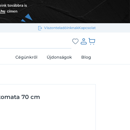
Viszonteladóinknak
Kapcsolat
Bejelentkezés e-mail-címmel
grás a kosárhoz
Cégünkről
Újdonságok
Blog
Megjegyzés
Elfelejtett jelszó
utomata 70 cm
Bejelentkezés
Regisztráció
Bejelentkezés közösségi fiókkal