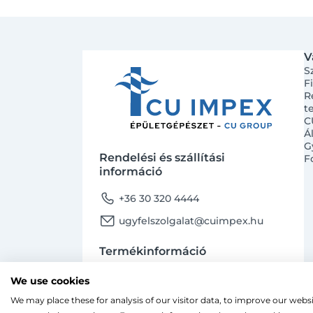
V
S
F
R
t
C
Á
G
Rendelési és szállítási
F
információ
phone
+36 30 320 4444
email
ugyfelszolgalat@cuimpex.hu
Termékinformáció
phone
+36 30 747 4091
We use cookies
email
ugyfelszolgalat@cuimpex.hu
We may place these for analysis of our visitor data, to improve our webs
Ahogy a legtöbb weboldal, a miénk is sütiket