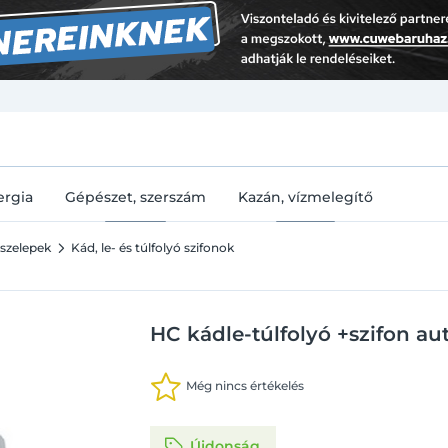
U
ergia
Gépészet, szerszám
Kazán, vízmelegítő
 szelepek
Kád, le- és túlfolyó szifonok
HC kádle-túlfolyó +szifon a
Még nincs értékelés
Újdonság