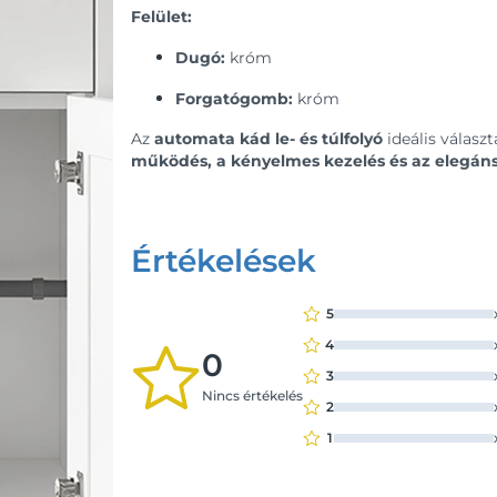
Felület:
Dugó:
króm
Forgatógomb:
króm
Az
automata kád le- és túlfolyó
ideális válasz
működés, a kényelmes kezelés és az elegán
Értékelések
5
4
0
3
Nincs értékelés
2
1