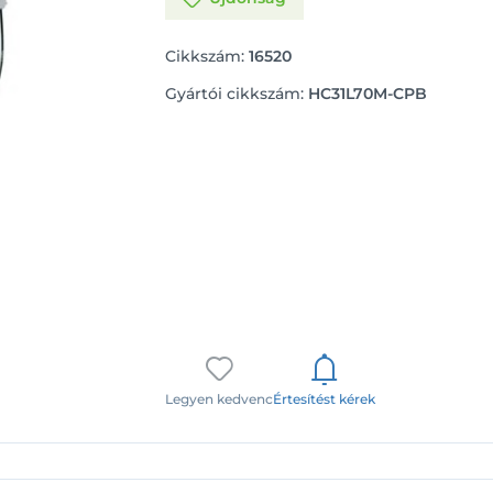
Cikkszám:
16520
Gyártói cikkszám:
HC31L70M-CPB
Legyen kedvenc
Értesítést kérek