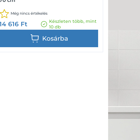
70 cm
Még nincs értékelés
Készleten több, mint
14 616
Ft
10 db
Kosárba