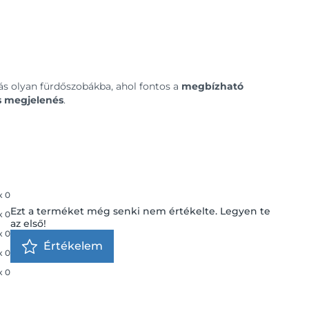
tás olyan fürdőszobákba, ahol fontos a
megbízható
s megjelenés
.
x
0
Ezt a terméket még senki nem értékelte. Legyen te
x
0
az első!
x
0
Értékelem
x
0
x
0