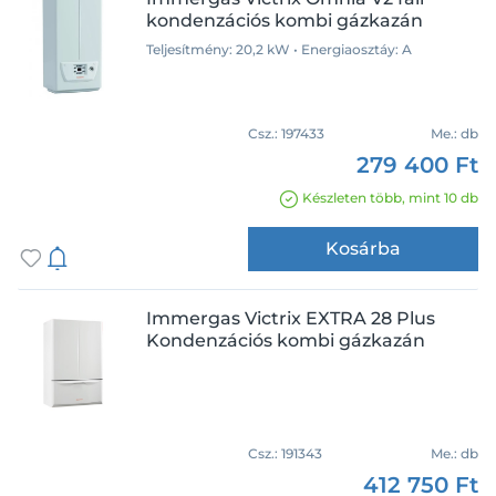
kondenzációs kombi gázkazán
Teljesítmény: 20,2 kW • Energiaosztáy: A
Csz.:
197433
Me.:
db
279 400 Ft
Készleten több, mint 10 db
Kosárba
Immergas Victrix EXTRA 28 Plus
Kondenzációs kombi gázkazán
Csz.:
191343
Me.:
db
412 750 Ft