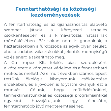
Fenntarthatósági és közösségi
kezdeményezések
A fenntarthatóság és az újrahasznosítás alapvető
szerepet játszik a környezeti terhelés
csökkentésében és a klímaváltozás hatásainak
mérséklésében. Bár sokan nem is gondolnák, a
háztartásokban a fürdőszoba az egyik olyan terület,
ahol a tudatos választásokkal jelentős mennyiségű
víz és energia takarítható meg.
A Cu Impex Kft. felelős piaci szereplőként
elkötelezett a környezet védelme és a fenntartható
működés mellett. Az elmúlt években számos lépést
tettünk ökológiai lábnyomunk csökkentése
érdekében, és a jövőben is folytatni kívánjuk ezt a
munkát. Célunk, hogy működésünkkel,
termékkínálatunkkal és közösségi programjainkkal
egyaránt hozzájáruljunk egy élhetőbb,
fenntarthatóbb jövő megteremtéséhez.