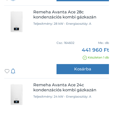
50 dB
51 dB
Remeha Avanta Ace 28c
Termékcsalád
52 dB
kondenzációs kombi gázkazán
53 dB
Alteas
Teljesítmény: 28 kW • Energiaosztáy: A
ARISTON CARES S 24
Avanta ACE
Csz.:
164602
Me.:
db
Calenta
441 960 Ft
Clas B
Készleten 1 db
Clas One
Garancia
Genius One
Kosárba
Genus One
2 év
One+
3 év
Remeha Avanta Ace 24c
Tzarra
5 év
kondenzációs kombi gázkazán
Tzerra
Teljesítmény: 24 kW • Energiaosztáy: A
Tzerra Ace
Energiaosztáy
Victrix Omnia V2