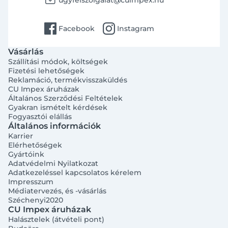
ugyfelszolgalat@cuimpex.hu
facebook
instagram
Facebook
Instagram
Vásárlás
Szállítási módok, költségek
Fizetési lehetőségek
Reklamáció, termékvisszaküldés
CU Impex áruházak
Általános Szerződési Feltételek
Gyakran ismételt kérdések
Fogyasztói elállás
Általános információk
Bejelentkezés e-mail-címmel
Karrier
Elérhetőségek
Gyártóink
Adatvédelmi Nyilatkozat
Adatkezeléssel kapcsolatos kérelem
Impresszum
Médiatervezés, és -vásárlás
Széchenyi2020
Megjegyzés
Elfelejtett jelszó
CU Impex áruházak
Halásztelek (átvételi pont)