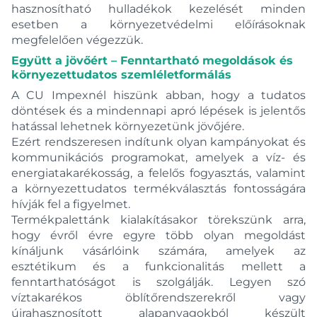
hasznosítható hulladékok kezelését minden
esetben a környezetvédelmi előírásoknak
megfelelően végezzük.
Együtt a jövőért – Fenntartható megoldások és
környezettudatos szemléletformálás
A CU Impexnél hiszünk abban, hogy a tudatos
döntések és a mindennapi apró lépések is jelentős
hatással lehetnek környezetünk jövőjére.
Ezért rendszeresen indítunk olyan kampányokat és
kommunikációs programokat, amelyek a víz- és
energiatakarékosság, a felelős fogyasztás, valamint
a környezettudatos termékválasztás fontosságára
hívják fel a figyelmet.
Termékpalettánk kialakításakor törekszünk arra,
hogy évről évre egyre több olyan megoldást
kínáljunk vásárlóink számára, amelyek az
esztétikum és a funkcionalitás mellett a
fenntarthatóságot is szolgálják. Legyen szó
víztakarékos öblítőrendszerekről vagy
újrahasznosított alapanyagokból készült