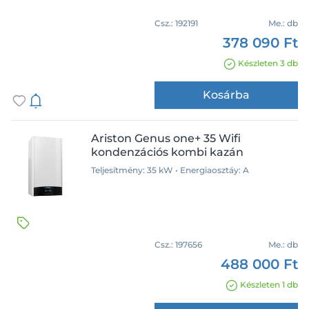
Csz.:
192191
Me.:
db
378 090 Ft
Készleten 3 db
Kosárba
Ariston Genus one+ 35 Wifi
kondenzációs kombi kazán
Teljesítmény: 35 kW • Energiaosztáy: A
Csz.:
197656
Me.:
db
488 000 Ft
Készleten 1 db