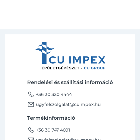
Rendelési és szállítási információ
phone
+36 30 320 4444
email
ugyfelszolgalat@cuimpex.hu
Termékinformáció
phone
+36 30 747 4091
email