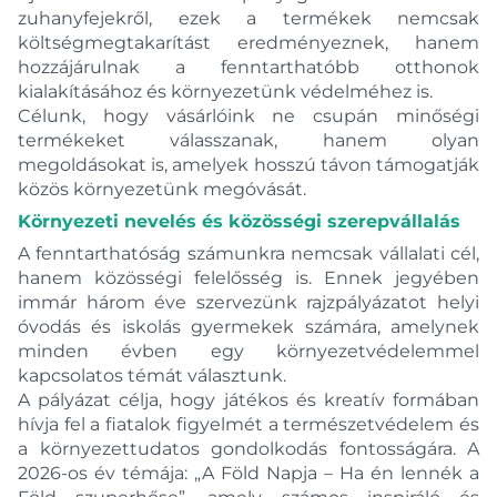
zuhanyfejekről, ezek a termékek nemcsak
költségmegtakarítást eredményeznek, hanem
hozzájárulnak a fenntarthatóbb otthonok
kialakításához és környezetünk védelméhez is.
Célunk, hogy vásárlóink ne csupán minőségi
termékeket válasszanak, hanem olyan
megoldásokat is, amelyek hosszú távon támogatják
közös környezetünk megóvását.
Környezeti nevelés és közösségi szerepvállalás
A fenntarthatóság számunkra nemcsak vállalati cél,
hanem közösségi felelősség is. Ennek jegyében
immár három éve szervezünk rajzpályázatot helyi
óvodás és iskolás gyermekek számára, amelynek
minden évben egy környezetvédelemmel
kapcsolatos témát választunk.
A pályázat célja, hogy játékos és kreatív formában
hívja fel a fiatalok figyelmét a természetvédelem és
a környezettudatos gondolkodás fontosságára. A
2026-os év témája: „A Föld Napja – Ha én lennék a