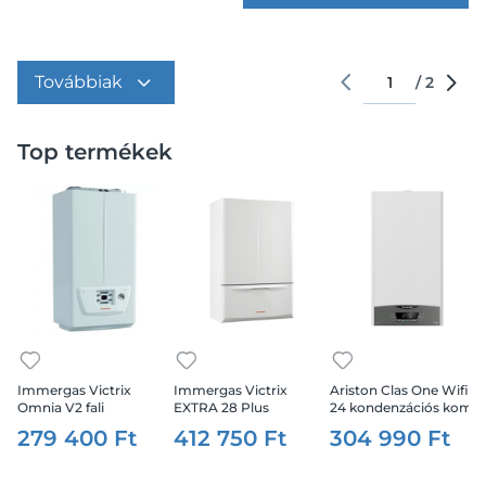
arrow
arrow
/
2
Top termékek
Immergas Victrix
Immergas Victrix
Ariston Clas One Wifi
Omnia V2 fali
EXTRA 28 Plus
24 kondenzációs kombi
kondenzációs kombi
Kondenzációs kombi
gázkazán
279 400 Ft
412 750 Ft
304 990 Ft
gázkazán
gázkazán