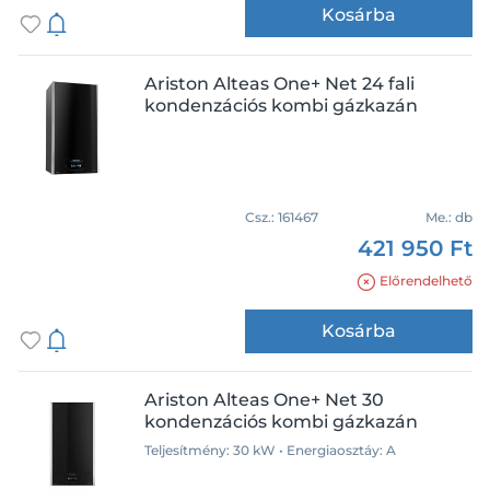
Kosárba
Ariston Alteas One+ Net 24 fali
kondenzációs kombi gázkazán
Márka
Ariston
Csz.:
161467
Me.:
db
Bosch
421 950 Ft
Hajdu
Előrendelhető
Immergas
Remeha
Kosárba
Saunier Duval
Készleten
Vaillant
Ariston Alteas One+ Net 30
Wolf
kondenzációs kombi gázkazán
Újdonság
Teljesítmény: 30 kW • Energiaosztáy: A