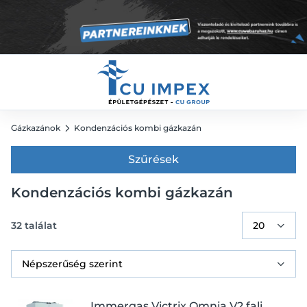
Gázkazánok
Kondenzációs kombi gázkazán
Szűrések
Kondenzációs kombi gázkazán
32
találat
Immergas Victrix Omnia V2 fali