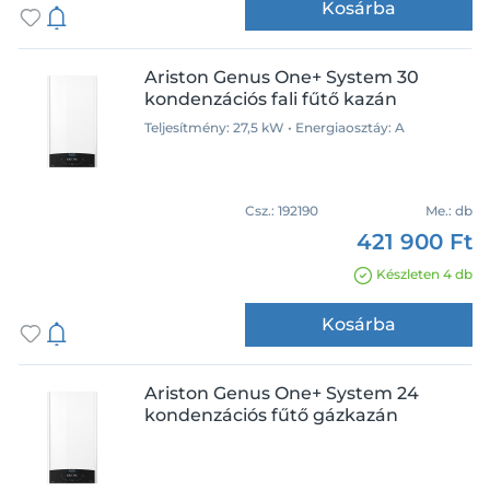
Kosárba
Ariston Genus One+ System 30
kondenzációs fali fűtő kazán
Teljesítmény: 27,5 kW • Energiaosztáy: A
Csz.:
192190
Me.:
db
421 900 Ft
Készleten 4 db
Kosárba
Ariston Genus One+ System 24
kondenzációs fűtő gázkazán