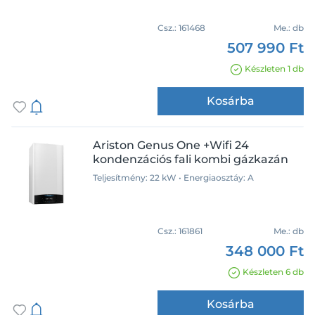
Teljesítmény
Csz.:
161468
Me.:
db
20 kW
507 990 Ft
20,2 kW
20,7 kW
Készleten 1 db
22 kW
Kosárba
24 kW
24,8 kW
Használati melegvíz
Ariston Genus One +Wifi 24
27,5 kW
energiaosztály
kondenzációs fali kombi gázkazán
28 kW
A
Teljesítmény: 22 kW • Energiaosztáy: A
30 kW
31,9 kW
Zajszint
35 kW
Csz.:
161861
Me.:
db
26 dB
348 000 Ft
46 dB
Készleten 6 db
48 dB
49 dB
Kosárba