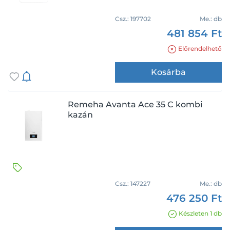
Csz.:
197702
Me.:
db
481 854 Ft
Előrendelhető
Kosárba
Remeha Avanta Ace 35 C kombi
kazán
Csz.:
147227
Me.:
db
476 250 Ft
Készleten 1 db