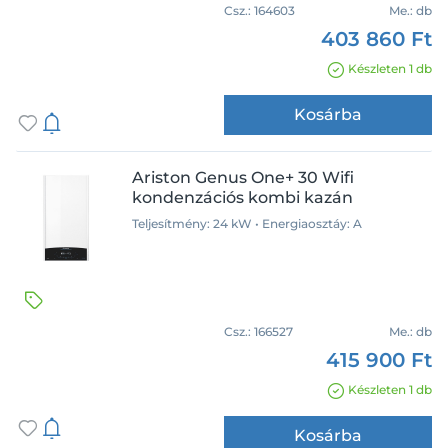
A
Csz.:
164603
Me.:
db
403 860 Ft
Ár
Készleten 1 db
Kosárba
Ariston Genus One+ 30 Wifi
Tömeg
kondenzációs kombi kazán
Teljesítmény: 24 kW • Energiaosztáy: A
Csz.:
166527
Me.:
db
415 900 Ft
Készleten 1 db
Kosárba