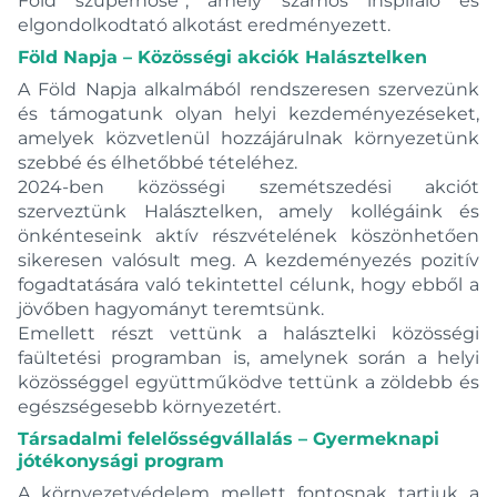
Föld szuperhőse”, amely számos inspiráló és
elgondolkodtató alkotást eredményezett.
Föld Napja – Közösségi akciók Halásztelken
A Föld Napja alkalmából rendszeresen szervezünk
és támogatunk olyan helyi kezdeményezéseket,
amelyek közvetlenül hozzájárulnak környezetünk
szebbé és élhetőbbé tételéhez.
2024-ben közösségi szemétszedési akciót
szerveztünk Halásztelken, amely kollégáink és
önkénteseink aktív részvételének köszönhetően
sikeresen valósult meg. A kezdeményezés pozitív
fogadtatására való tekintettel célunk, hogy ebből a
jövőben hagyományt teremtsünk.
Emellett részt vettünk a halásztelki közösségi
faültetési programban is, amelynek során a helyi
közösséggel együttműködve tettünk a zöldebb és
egészségesebb környezetért.
Társadalmi felelősségvállalás – Gyermeknapi
jótékonysági program
A környezetvédelem mellett fontosnak tartjuk a