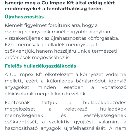
Ismerje meg a Cu Impex Kft által eddig elért
eredményeket a fenntarthatóság terén:
Újrahasznosítás
Kiemelt figyelmet fordítunk arra, hogy a
csomagolóanyagok minél nagyobb arányban
visszakerüljenek az újrahasznosítás körforgásába.
Ezzel nemcsak a hulladék mennyiségét
csökkentjük, hanem hozzájárulunk a természeti
erőforrások megóvásához is.
Felelős hulladékgazdálkodás
A Cu Impex Kft. elkötelezett a környezet védelme
mellett, ezért a különleges bánásmódot igénylő
anyagokat minden esetben a vonatkozó
előírásoknak megfelelően kezeljük.
Fontosnak tartjuk a hulladékképződés
megelőzését, a keletkező hulladékok
mennyiségének és veszélyességének
csökkentését, a szelektív gyűjtést, valamint a
hasznosítható anyagok újrafelhasználását. A nem