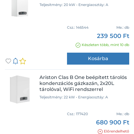
Teljesítmény: 20 kW • Energiaosztáy: A
Csz.:
146544
Me.:
db
239 500 Ft
Készleten több, mint 10 db
Kosárba
Ariston Clas B One beépített tárolós
kondenzációs gázkazán, 2x20L
tárolóval, WiFi rendszerrel
Teljesítmény: 22 kW • Energiaosztáy: A
Csz.:
177420
Me.:
db
680 900 Ft
Előrendelhető