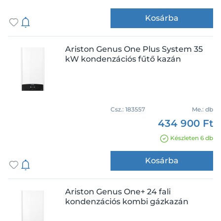
Kosárba
Ariston Genus One Plus System 35
kW kondenzációs fűtő kazán
Csz.:
183557
Me.:
db
434 900 Ft
Készleten 6 db
Kosárba
Ariston Genus One+ 24 fali
kondenzációs kombi gázkazán