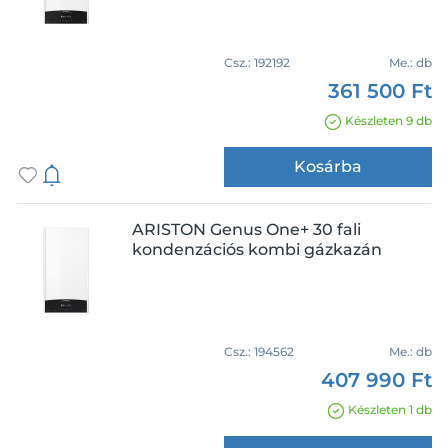
Csz.:
192192
Me.:
db
361 500 Ft
Készleten 9 db
Kosárba
ARISTON Genus One+ 30 fali
kondenzációs kombi gázkazán
Csz.:
194562
Me.:
db
407 990 Ft
Készleten 1 db