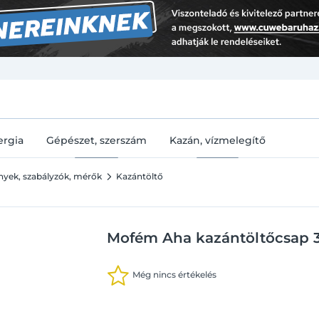
U
ergia
Gépészet, szerszám
Kazán, vízmelegítő
ények, szabályzók, mérők
Kazántöltő
Mofém Aha kazántöltőcsap 3/
Még nincs értékelés