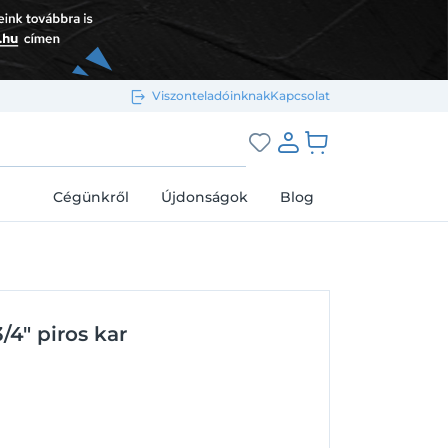
Viszonteladóinknak
Kapcsolat
Bejelentkezés e-mail-címmel
grás a kosárhoz
Cégünkről
Újdonságok
Blog
Megjegyzés
Elfelejtett jelszó
4" piros kar
Bejelentkezés
Regisztráció
Bejelentkezés közösségi fiókkal