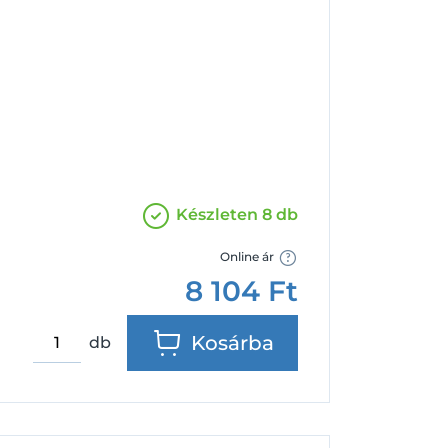
Facebook
Google
Készleten 8 db
Online ár
8 104
Ft
Kosárba
db