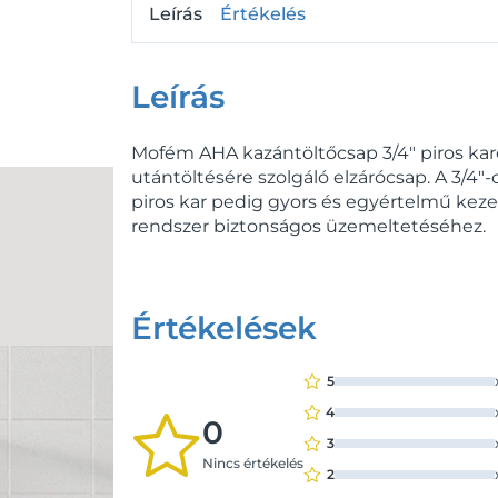
Leírás
Értékelés
Leírás
Mofém AHA kazántöltőcsap 3/4" piros karo
utántöltésére szolgáló elzárócsap. A 3/4"-
piros kar pedig gyors és egyértelmű keze
rendszer biztonságos üzemeltetéséhez.
Értékelések
5
4
0
3
Nincs értékelés
2