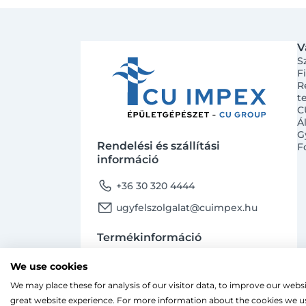
V
S
F
R
t
C
Á
G
Rendelési és szállítási
F
információ
phone
+36 30 320 4444
email
ugyfelszolgalat@cuimpex.hu
Termékinformáció
phone
+36 30 747 4091
We use cookies
email
ugyfelszolgalat@cuimpex.hu
We may place these for analysis of our visitor data, to improve our webs
Ahogy a legtöbb weboldal, a miénk is sütiket
great website experience. For more information about the cookies we us