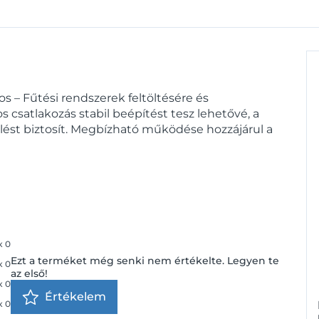
s – Fűtési rendszerek feltöltésére és
os csatlakozás stabil beépítést tesz lehetővé, a
lést biztosít. Megbízható működése hozzájárul a
x
0
Ezt a terméket még senki nem értékelte. Legyen te
x
0
az első!
x
0
Értékelem
x
0