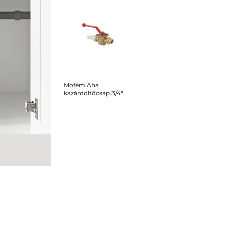
Mofém Aha
kazántöltőcsap 3/4"
piros kar