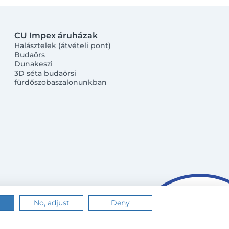
CU Impex áruházak
Halásztelek (átvételi pont)
Budaörs
Dunakeszi
3D séta budaörsi
fürdőszobaszalonunkban
No, adjust
Deny
n.
Értem
Tudj meg többet