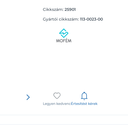
Cikkszám:
25901
Gyártói cikkszám:
113-0023-00
Legyen kedvenc
Értesítést kérek