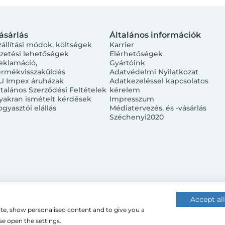
ásárlás
Általános információk
zállítási módok, költségek
Karrier
izetési lehetőségek
Elérhetőségek
eklamáció,
Gyártóink
ermékvisszaküldés
Adatvédelmi Nyilatkozat
U Impex áruházak
Adatkezeléssel kapcsolatos
ltalános Szerződési Feltételek
kérelem
yakran ismételt kérdések
Impresszum
ogyasztói elállás
Médiatervezés, és -vásárlás
Széchenyi2020
Accept all
ite, show personalised content and to give you a
 (cookie-kat) használ a nagyobb felhasználói élmény érdekébe
e open the settings.