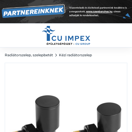
9 981
Ft
Radiátorszelep, szelepbetét
Kézi radiátorszelep