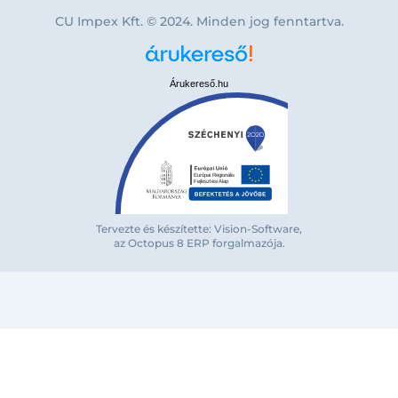
CU Impex Kft. © 2024. Minden jog fenntartva.
Árukereső.hu
Bejelentkezés e-mail-címmel
Tervezte és készítette: Vision-Software,
az Octopus 8 ERP forgalmazója
.
Megjegyzés
Elfelejte
Bejelentkezés