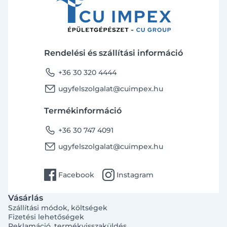
Rendelési és szállítási információ
phone
+36 30 320 4444
email
ugyfelszolgalat@cuimpex.hu
Termékinformáció
phone
+36 30 747 4091
email
ugyfelszolgalat@cuimpex.hu
facebook
instagram
Facebook
Instagram
Vásárlás
Szállítási módok, költségek
Fizetési lehetőségek
Reklamáció, termékvisszaküldés