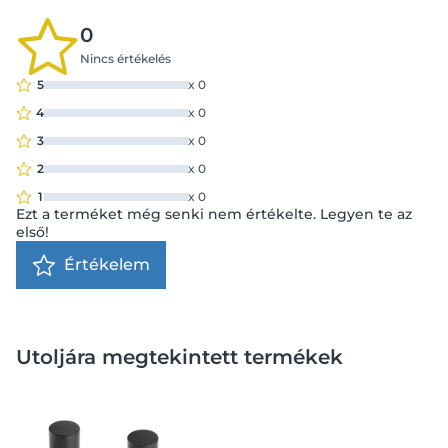
0
Nincs értékelés
5
x
0
4
x
0
3
x
0
2
x
0
1
x
0
Ezt a terméket még senki nem értékelte. Legyen te az
első!
Értékelem
Utoljára megtekintett termékek