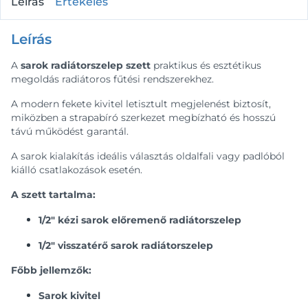
Leírás
Értékelés
Leírás
A
sarok radiátorszelep szett
praktikus és esztétikus
megoldás radiátoros fűtési rendszerekhez.
A modern fekete kivitel letisztult megjelenést biztosít,
miközben a strapabíró szerkezet megbízható és hosszú
távú működést garantál.
A sarok kialakítás ideális választás oldalfali vagy padlóból
kiálló csatlakozások esetén.
A szett tartalma:
1/2″ kézi sarok előremenő radiátorszelep
1/2″ visszatérő sarok radiátorszelep
Főbb jellemzők:
Sarok kivitel