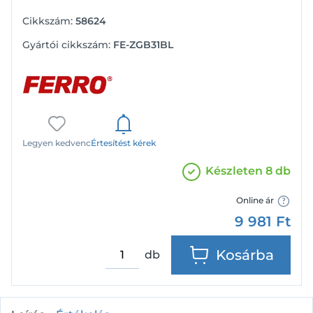
Cikkszám:
58624
Gyártói cikkszám:
FE-ZGB31BL
Legyen kedvenc
Értesítést kérek
Készleten 8 db
Online ár
9 981
Ft
Kosárba
db