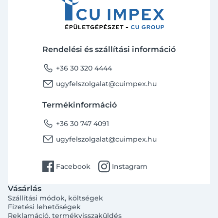
Rendelési és szállítási információ
phone
+36 30 320 4444
email
ugyfelszolgalat@cuimpex.hu
Termékinformáció
phone
+36 30 747 4091
email
ugyfelszolgalat@cuimpex.hu
facebook
instagram
Facebook
Instagram
Vásárlás
Szállítási módok, költségek
Fizetési lehetőségek
Reklamáció, termékvisszaküldés