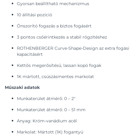
Gyorsan beállítható mechanizmus
10 állítási pozíció
Önszorító fogazás a biztos fogásért
3 pontos csőérintkezés a stabil rögzítéshez
ROTHENBERGER Curve-Shape-Design az extra fogási
kapacitásért
Kettős megerősítésű, lassan kopó fogak
1K mártott, csúszásmentes markolat
Műszaki adatok
Munkaterület átmérő: 0 – 2"
Munkaterület átmérő: 0 – 51 mm
Anyag: Króm-vanádium acél
Markolat: Mártott (1K) fogantyú