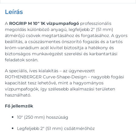
Leírás
A
ROGRIP M 10" 1K vízpumpafogó
professzionális
megoldás különböző anyagú, legfeljebb 2" (51 mm)
átmérőjű csövek megtartásához és forgatásához. A gyors
beállítás, a csúszásmentes önszorító fogazás és a tartós
króm-vanádium acél kivitel biztosítja a hatékony és
biztonságos munkavégzést szerelési és karbantartási
feladatok során.
A speciális, íves kialakítás – az úgynevezett
ROTHENBERGER Curve-Shape-Design – nagyobb fogási
kapacitást tesz lehetővé, mint a hagyományos
vízpumpafogók, így szélesebb alkalmazási területen
használható.
Fő jellemzők
10" (250 mm) hosszúság
Legfeljebb 2" (51 mm) csőátmérőhöz