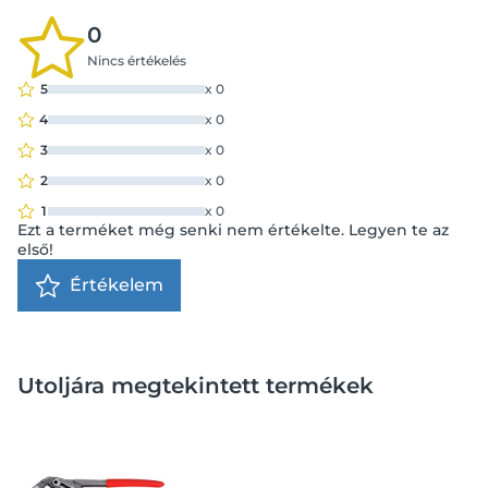
0
Nincs értékelés
5
x
0
4
x
0
3
x
0
2
x
0
1
x
0
Ezt a terméket még senki nem értékelte. Legyen te az
első!
Értékelem
Utoljára megtekintett termékek