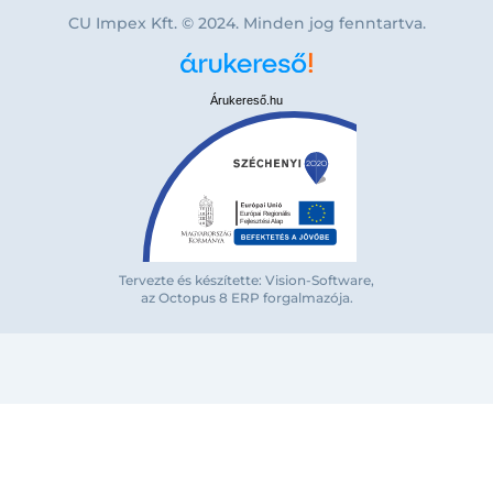
CU Impex Kft. © 2024. Minden jog fenntartva.
Árukereső.hu
Bejelentkezés e-mail-címmel
Tervezte és készítette: Vision-Software,
az Octopus 8 ERP forgalmazója
.
Megjegyzés
Elfelejte
Bejelentkezés