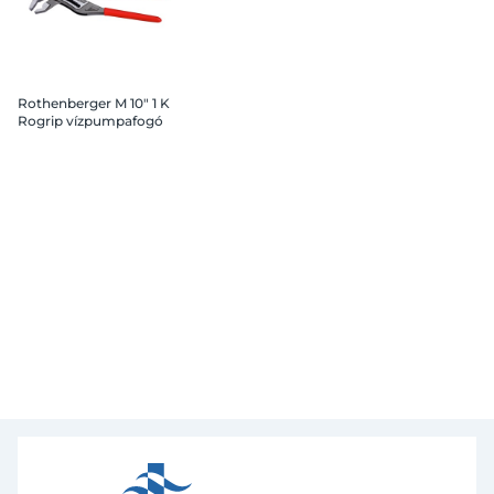
Rothenberger M 10" 1 K
Rogrip vízpumpafogó