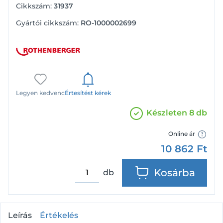
Cikkszám:
31937
Gyártói cikkszám:
RO-1000002699
Legyen kedvenc
Értesítést kérek
Készleten 8 db
Online ár
10 862
Ft
Kosárba
db
Leírás
Értékelés