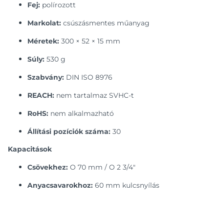
Fej:
polírozott
Markolat:
csúszásmentes műanyag
Méretek:
300 × 52 × 15 mm
Súly:
530 g
Szabvány:
DIN ISO 8976
REACH:
nem tartalmaz SVHC-t
RoHS:
nem alkalmazható
Állítási pozíciók száma:
30
Kapacitások
Csövekhez:
O 70 mm / O 2 3/4"
Anyacsavarokhoz:
60 mm kulcsnyílás