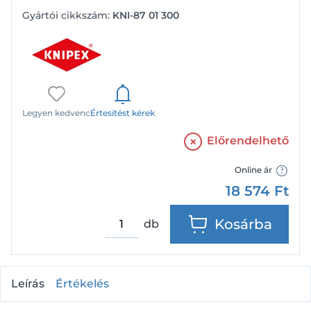
Gyártói cikkszám:
KNI-87 01 300
Legyen kedvenc
Értesítést kérek
Előrendelhető
Online ár
18 574
Ft
Kosárba
db
Leírás
Értékelés