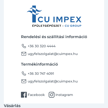
Rendelési és szállítási információ
phone
+36 30 320 4444
email
ugyfelszolgalat@cuimpex.hu
Termékinformáció
phone
+36 30 747 4091
email
ugyfelszolgalat@cuimpex.hu
facebook
instagram
Facebook
Instagram
Vásárlás