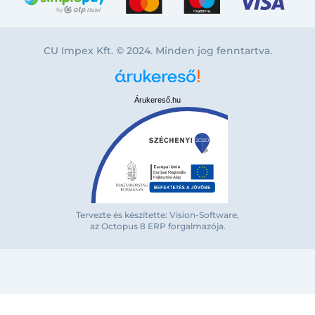
CU Impex Kft. © 2024. Minden jog fenntartva.
Árukereső.hu
Bejelentkezés e-mail-címmel
Tervezte és készítette: Vision-Software,
az Octopus 8 ERP forgalmazója
.
Megjegyzés
Elfelejte