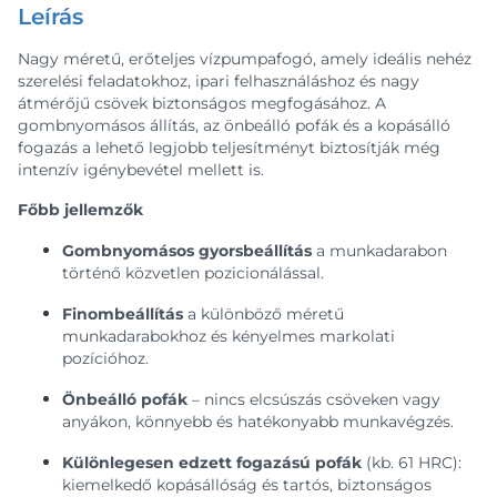
Leírás
Nagy méretű, erőteljes vízpumpafogó, amely ideális nehéz
szerelési feladatokhoz, ipari felhasználáshoz és nagy
átmérőjű csövek biztonságos megfogásához. A
gombnyomásos állítás, az önbeálló pofák és a kopásálló
fogazás a lehető legjobb teljesítményt biztosítják még
intenzív igénybevétel mellett is.
Főbb jellemzők
Gombnyomásos gyorsbeállítás
a munkadarabon
történő közvetlen pozicionálással.
Finombeállítás
a különböző méretű
munkadarabokhoz és kényelmes markolati
pozícióhoz.
Önbeálló pofák
– nincs elcsúszás csöveken vagy
anyákon, könnyebb és hatékonyabb munkavégzés.
Különlegesen edzett fogazású pofák
(kb. 61 HRC):
kiemelkedő kopásállóság és tartós, biztonságos