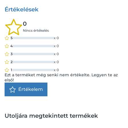
Értékelések
0
Nincs értékelés
5
x
0
4
x
0
3
x
0
2
x
0
1
x
0
Ezt a terméket még senki nem értékelte. Legyen te az
első!
Értékelem
Utoljára megtekintett termékek