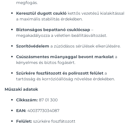
megfogás.
Keresztül dugott csukló
kettős vezetésű kialakítással
a maximális stabilitás érdekében.
Biztonságos bepattanó csuklócsap
–
megakadályozza a véletlen beállításváltozást.
Szorítóvédelem
a zúzódásos sérülések elkerülésére.
Csúszásmentes műanyaggal bevont markolat
a
kényelmes és biztos fogásért.
Szürkére foszfátozott és polírozott felület
a
tartósság és korrózióállóság növelése érdekében.
Műszaki adatok
Cikkszám:
87 01 300
EAN:
4003773034087
Felület:
szürkére foszfátozott