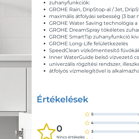
zuhanyfunkciók:
GROHE Rain, DripStop-al / Jet, Drip
maximális átfolyási sebesség (3 bar 
GROHE Water Saving technológia a 
GROHE DreamSpray tökéletes zuha
GROHE SmartTip zuhanyfunkció kiv
GROHE Long-Life felületkezelés
SpeedClean vízkőmentesítő fúvóká
Inner WaterGuide belső vízvezető c
univerzális rögzítési rendszer, ill
átfolyós vízmelegítővel is alkalmazh
Értékelések
5
4
0
3
Nincs értékelés