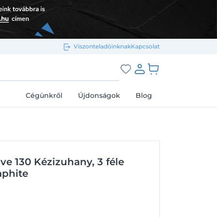
Viszonteladóinknak
Kapcsolat
Bejelentkezés e-mail-címmel
grás a kosárhoz
Cégünkről
Újdonságok
Blog
Megjegyzés
Elfelejtett jelszó
e 130 Kézizuhany, 3 féle
Bejelentkezés
Regisztráció
aphite
Bejelentkezés közösségi fiókkal