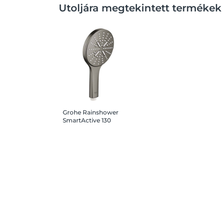
Utoljára megtekintett termékek
Grohe Rainshower
SmartActive 130
Kézizuhany, 3 féle
vízsugárral, brushed
hard graphite