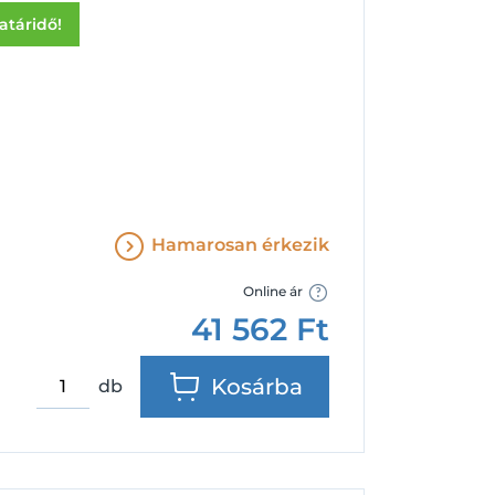
Facebook
Google
határidő!
Hamarosan érkezik
Online ár
41 562
Ft
Kosárba
db