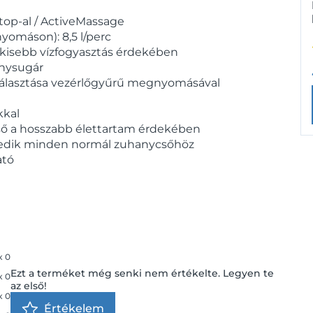
Stop-al / ActiveMassage
nyomáson): 8,5 l/perc
kisebb vízfogyasztás érdekében
nysugár
álasztása vezérlőgyűrű megnyomásával
kkal
ső a hosszabb élettartam érdekében
eszkedik minden normál zuhanycsőhöz
ató
x
0
Ezt a terméket még senki nem értékelte. Legyen te
x
0
az első!
x
0
Értékelem