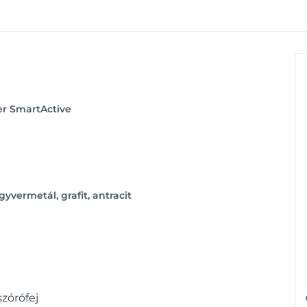
r SmartActive
gyvermetál, grafit, antracit
szórófej