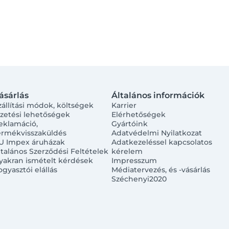
ásárlás
Általános információk
zállítási módok, költségek
Karrier
izetési lehetőségek
Elérhetőségek
eklamáció,
Gyártóink
ermékvisszaküldés
Adatvédelmi Nyilatkozat
U Impex áruházak
Adatkezeléssel kapcsolatos
ltalános Szerződési Feltételek
kérelem
yakran ismételt kérdések
Impresszum
ogyasztói elállás
Médiatervezés, és -vásárlás
Széchenyi2020