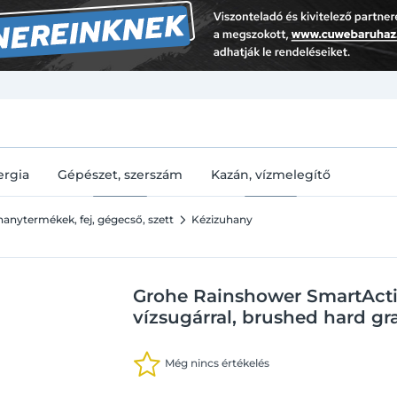
U
ergia
Gépészet, szerszám
Kazán, vízmelegítő
anytermékek, fej, gégecső, szett
Kézizuhany
Grohe Rainshower SmartActiv
vízsugárral, brushed hard gr
Még nincs értékelés