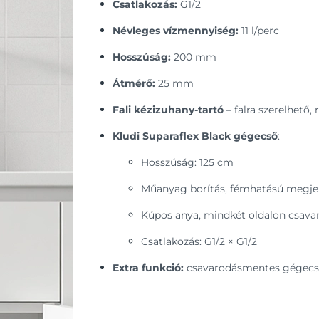
Csatlakozás:
G1/2
Névleges vízmennyiség:
11 l/perc
Hosszúság:
200 mm
Átmérő:
25 mm
Fali kézizuhany-tartó
– falra szerelhető, 
Kludi Suparaflex Black gégecső
:
Hosszúság: 125 cm
Műanyag borítás, fémhatású megje
Kúpos anya, mindkét oldalon csava
Csatlakozás: G1/2 × G1/2
Extra funkció:
csavarodásmentes gégecs