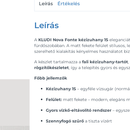
Leírás
Értékelés
Leírás
A
KLUDI Nova Fonte kézizuhany 1S
eleganciá
fürdőszobában. A matt fekete felület stílusos, l
szerelhető kialakítás kényelmes használatot bi
A készlet tartalmazza a
fali kézizuhany-tartót
,
rögzítőkészletet
, így a telepítés gyors és egys
Főbb jellemzők
Kézizuhany 1S
– egyféle vízsugár (normá
Felület:
matt fekete – modern, elegáns m
Gyors vízkő-eltávolító rendszer
– egyszer
Szennyfogó szűrő
a tiszta vízért