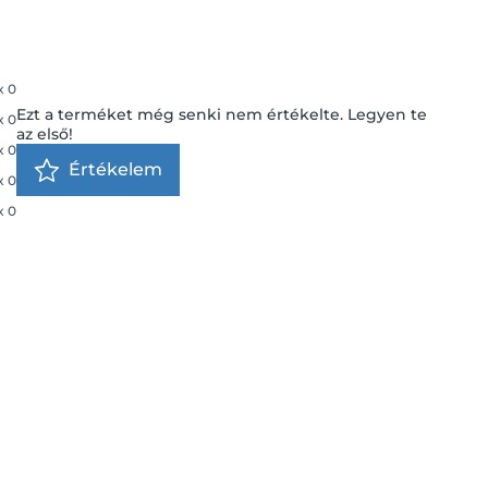
x
0
Ezt a terméket még senki nem értékelte. Legyen te
x
0
az első!
x
0
Értékelem
x
0
x
0