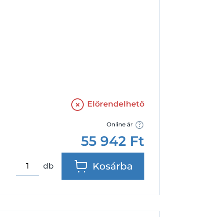
Facebook
Google
Előrendelhető
Online ár
55 942
Ft
Kosárba
db