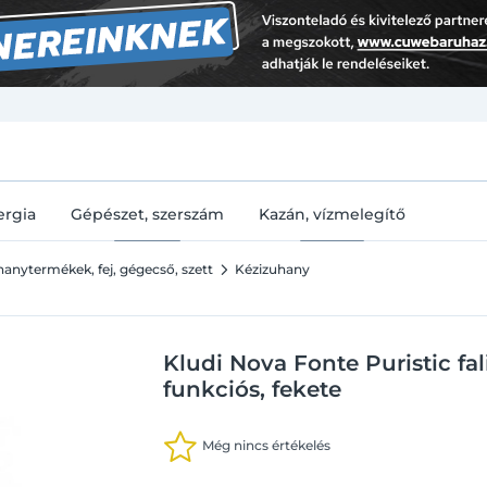
U
ergia
Gépészet, szerszám
Kazán, vízmelegítő
anytermékek, fej, gégecső, szett
Kézizuhany
Kludi Nova Fonte Puristic fal
funkciós, fekete
Még nincs értékelés