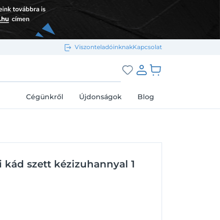
Viszonteladóinknak
Kapcsolat
Bejelentkezés e-mail-címmel
grás a kosárhoz
Cégünkről
Újdonságok
Blog
Megjegyzés
Elfelejtett jelszó
i kád szett kézizuhannyal 1
Bejelentkezés
Regisztráció
Bejelentkezés közösségi fiókkal