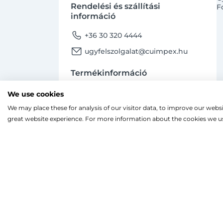
Rendelési és szállítási
F
információ
phone
+36 30 320 4444
email
ugyfelszolgalat@cuimpex.hu
Termékinformáció
phone
+36 30 747 4091
We use cookies
email
ugyfelszolgalat@cuimpex.hu
We may place these for analysis of our visitor data, to improve our webs
Ahogy a legtöbb weboldal, a miénk is sütiket
great website experience. For more information about the cookies we us
A böngészés folytatásával hozzájárulsz a sütik
facebook
instagram
Facebook
Instagram