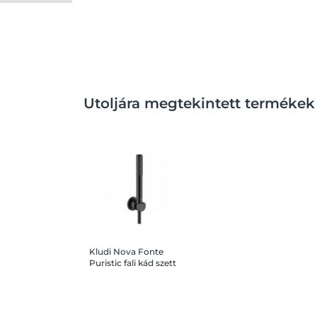
Utoljára megtekintett termékek
Kludi Nova Fonte
Puristic fali kád szett
kézizuhannyal 1
funkciós, fekete