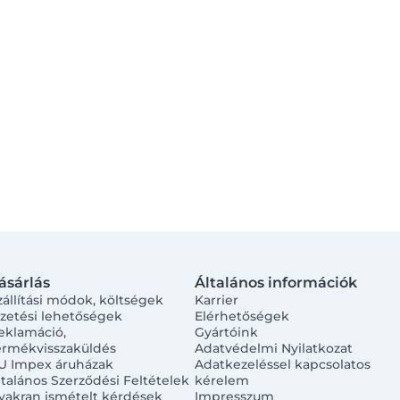
ásárlás
Általános információk
zállítási módok, költségek
Karrier
izetési lehetőségek
Elérhetőségek
eklamáció,
Gyártóink
ermékvisszaküldés
Adatvédelmi Nyilatkozat
U Impex áruházak
Adatkezeléssel kapcsolatos
ltalános Szerződési Feltételek
kérelem
yakran ismételt kérdések
Impresszum