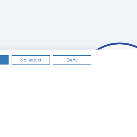
No, adjust
Deny
n.
Értem
Tudj meg többet