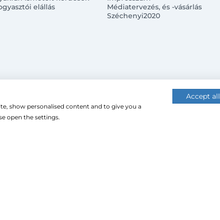
ogyasztói elállás
Médiatervezés, és -vásárlás
Széchenyi2020
Accept all
ite, show personalised content and to give you a
 (cookie-kat) használ a nagyobb felhasználói élmény érdekébe
e open the settings.
 használatához.
CU Impex Kft. © 2024. Minden jog fenntartva.