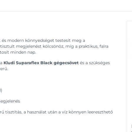
t és modern könnyedséget testesít meg a
etisztult megjelenést kölcsönöz, míg a praktikus, falra
ztosít minden nap.
 a
Kludi Suparaflex Black gégecsövet
és a szükséges
zerű.
l)
egjelenés
ű tisztítás, a használat után a víz könnyen leereszthető