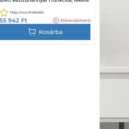
szett kézizuhannyal 1 funkciós, fekete
Még nincs értékelés
55 942
Ft
Előrendelhető
Kosárba