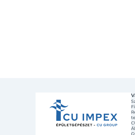
V
S
F
R
t
C
Á
G