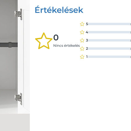
Értékelések
5
4
0
3
Nincs értékelés
2
1