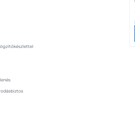
rögzítőkészlettel
lenés
rodásbiztos