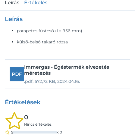
Leírás
Értékelés
Leírás
parapetes füstcső (L= 956 mm)
külső-belső takaró rózsa
Immergas - Égéstermék elvezetés
méretezés
.pdf,
572,72 KB,
2024.04.16.
Értékelések
0
Nincs értékelés
5
x
0