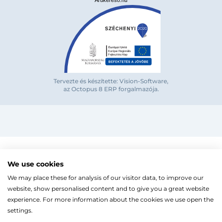
Árukereső.hu
Bejelentkezés e-mail-címmel
Tervezte és készítette: Vision-Software,
Megjegyzés
Elfelejte
az Octopus 8 ERP forgalmazója
.
Bejelentkezés
Regisztráció
Szaniterek
MOZGÁSKORLÁTOZOTT TERMÉKEK
Radiátorok
We use cookies
Bejelentkezés közösségi fiókkal
ZUHANYKABINOK/AJTÓK
ACÉLLEMEZ LAPRADIÁTOROK
Megújuló energia
We may place these for analysis of our visitor data, to improve our
TÖRÖLKÖZŐSZÁRÍTÓ RADIÁTOR
Íves zuhanykabin
HŐSZIVATTYÚK
Gépészet, szerszám
Facebook
website, show personalised content and to give you a great website
Szögletes zuhanykabin
Törölközőszárító radiátor egyenes
KESZTYŰK, VÉDŐFELSZERELÉSEK
Split levegő-víz hőszivattyú
Kazán, vízmelegítő
Fix zuhanyfal
experience. For more information about the cookies we use open the
Törölközőszárító radiátor íves
LEVÁLASZTÓK
Monoblokkos levegő-víz hőszivattyú
CSŐTERMOSZTÁTOK
Zuhanyajtó
settings.
Fűtőpatron
Hőszivattyúhoz kiegészítő
Ugrás a kosárhoz
ELEKTROMOS KAZÁNOK, KIEGÉSZÍTŐK
Google
Walk-in zuhanyfal
Automata és kézi légtelenítő
Ahogy a legtöbb weboldal, a miénk is sütiket (cookie-kat