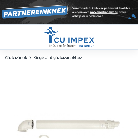
kivezető készlet könyökkel
49 116
Ft
Gázkazánok
Kiegészítő gázkazánokhoz