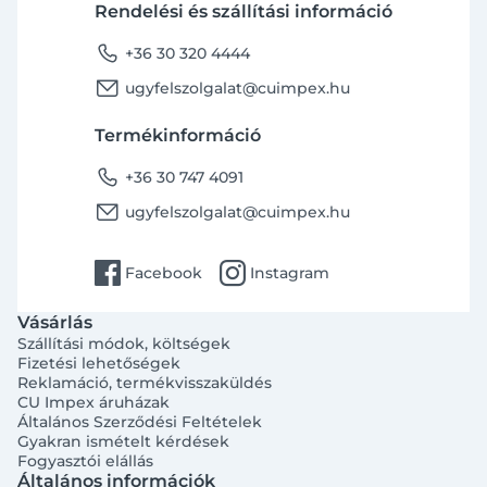
Rendelési és szállítási információ
phone
+36 30 320 4444
email
ugyfelszolgalat@cuimpex.hu
Termékinformáció
phone
+36 30 747 4091
email
ugyfelszolgalat@cuimpex.hu
facebook
instagram
Facebook
Instagram
Vásárlás
Szállítási módok, költségek
Fizetési lehetőségek
Reklamáció, termékvisszaküldés
CU Impex áruházak
Általános Szerződési Feltételek
Gyakran ismételt kérdések
Fogyasztói elállás
Általános információk