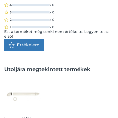
4
x
0
3
x
0
2
x
0
1
x
0
Ezt a terméket még senki nem értékelte. Legyen te az
első!
Értékelem
Utoljára megtekintett termékek