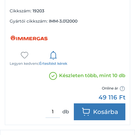
Cikkszám:
19203
Gyártói cikkszám:
IMM-3.012000
Legyen kedvenc
Értesítést kérek
Készleten több, mint 10 db
Online ár
49 116
Ft
Kosárba
db