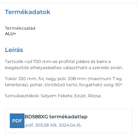
Termékadatok
Termékcsalád
ALU+
Leírás
Tartozék rúd 700 mm-es profillal jobbra és balra a
kiegészítők elhelyezéséhez választható a szerelés során.
Tükör 320 mm, fix; nagy polc 208 mm (maximum 7 kg
teherbírás); pohár; törölköző tartó, forgatható szög 90°.
Színválasztékok: Selyem Fekete, Ezüst, Rózsa.
BD588XG termékadatlap
.pdf,
303,58 KB,
2024.04.16.