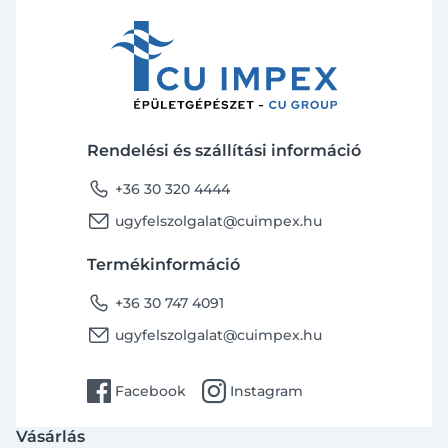
Rendelési és szállítási információ
phone
+36 30 320 4444
email
ugyfelszolgalat@cuimpex.hu
Termékinformáció
phone
+36 30 747 4091
email
ugyfelszolgalat@cuimpex.hu
facebook
instagram
Facebook
Instagram
Vásárlás