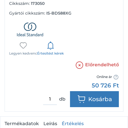
Cikkszám:
173050
Gyártói cikkszám:
IS-BD588XG
Legyen kedvenc
Értesítést kérek
Előrendelhető
Online ár
50 726
Ft
Kosárba
db
Termékadatok
Leírás
Értékelés