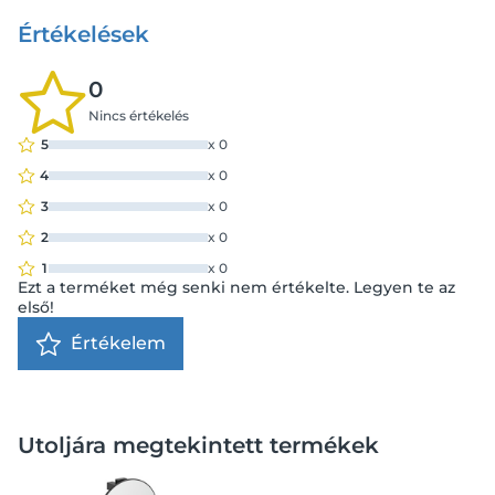
Értékelések
0
Nincs értékelés
5
x
0
4
x
0
3
x
0
2
x
0
1
x
0
Ezt a terméket még senki nem értékelte. Legyen te az
első!
Értékelem
Utoljára megtekintett termékek