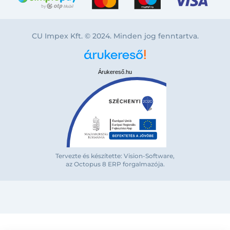
CU Impex Kft. © 2024. Minden jog fenntartva.
Árukereső.hu
Bejelentkezés e-mail-címmel
Tervezte és készítette: Vision-Software,
az Octopus 8 ERP forgalmazója
.
Megjegyzés
Elfelejte
Bejelentkezés
Regisztráció