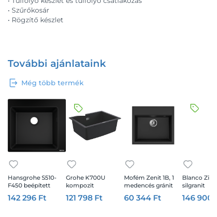
• Túlfolyó készlet és túlfolyó csatlakozás
• Szűrőkosár
• Rögzítő készlet
További ajánlataink
Még több termék
Hansgrohe S510-
Grohe K700U
Mofém Zenit 1B, 1
Blanco Zia 
F450 beépített
kompozit
medencés gránit
silgranit
mosogató 450,
mosogatótálca 59,4
mosogatótálca,
mosogatótá
142 296 Ft
121 798 Ft
60 344 Ft
146 900 
grafitfekete
× 44,2 cm, gránit
metál fekete
86x50 x20,2
fekete
fekete, exce
nélkül