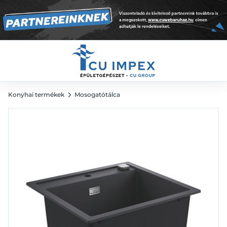
56x51cm, fekete
120 759
Ft
Konyhai termékek
Mosogatótálca