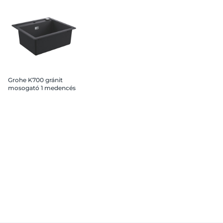
Grohe K700 gránit
mosogató 1 medencés
56x51cm, fekete