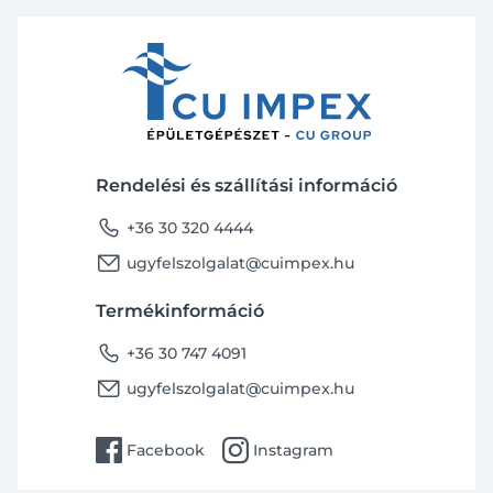
Rendelési és szállítási információ
phone
+36 30 320 4444
email
ugyfelszolgalat@cuimpex.hu
Termékinformáció
phone
+36 30 747 4091
email
ugyfelszolgalat@cuimpex.hu
facebook
instagram
Facebook
Instagram