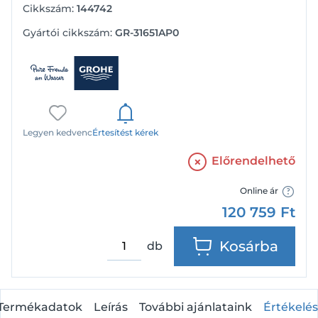
Cikkszám:
144742
Gyártói cikkszám:
GR-31651AP0
Legyen kedvenc
Értesítést kérek
Előrendelhető
Online ár
120 759
Ft
Kosárba
db
Termékadatok
Leírás
További ajánlataink
Értékelés