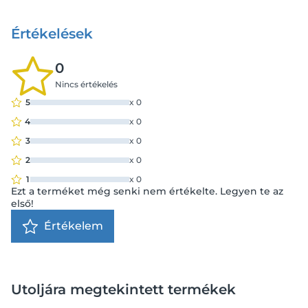
Értékelések
0
Nincs értékelés
5
x
0
4
x
0
3
x
0
2
x
0
1
x
0
Ezt a terméket még senki nem értékelte. Legyen te az
első!
Értékelem
Utoljára megtekintett termékek