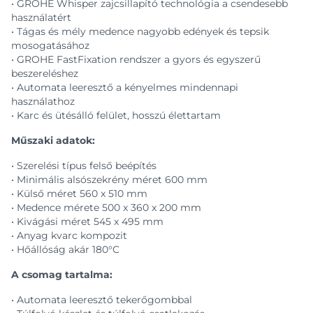
• GROHE Whisper zajcsillapító technológia a csendesebb
használatért
• Tágas és mély medence nagyobb edények és tepsik
mosogatásához
• GROHE FastFixation rendszer a gyors és egyszerű
beszereléshez
• Automata leeresztő a kényelmes mindennapi
használathoz
• Karc és ütésálló felület, hosszú élettartam
Műszaki adatok:
• Szerelési típus felső beépítés
• Minimális alsószekrény méret 600 mm
• Külső méret 560 x 510 mm
• Medence mérete 500 x 360 x 200 mm
• Kivágási méret 545 x 495 mm
• Anyag kvarc kompozit
• Hőállóság akár 180°C
A csomag tartalma:
• Automata leeresztő tekerőgombbal