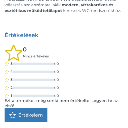
választás azok számára, akik
modern, víztakarékos és
esztétikus működtetőlapot
keresnek WC-rendszerükhöz.
Értékelések
0
Nincs értékelés
5
x
0
4
x
0
3
x
0
2
x
0
1
x
0
Ezt a terméket még senki nem értékelte. Legyen te az
első!
Értékelem