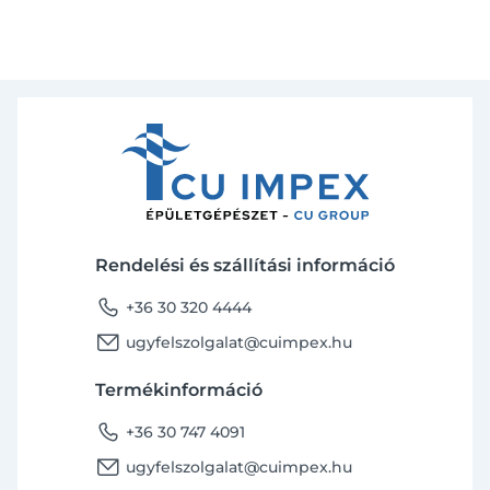
Rendelési és szállítási információ
phone
+36 30 320 4444
email
ugyfelszolgalat@cuimpex.hu
Termékinformáció
phone
+36 30 747 4091
email
ugyfelszolgalat@cuimpex.hu