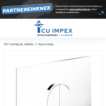
10 928
Ft
WC tartályok, öblítés
Nyomólap