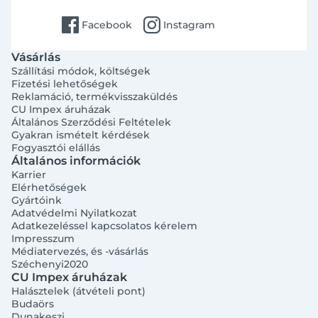
facebook
instagram
Facebook
Instagram
Vásárlás
Szállítási módok, költségek
Fizetési lehetőségek
Reklamáció, termékvisszaküldés
CU Impex áruházak
Általános Szerződési Feltételek
Gyakran ismételt kérdések
Fogyasztói elállás
Általános információk
Karrier
Elérhetőségek
Gyártóink
Adatvédelmi Nyilatkozat
Adatkezeléssel kapcsolatos kérelem
Impresszum
Médiatervezés, és -vásárlás
Széchenyi2020
CU Impex áruházak
Halásztelek (átvételi pont)
Budaörs
Dunakeszi