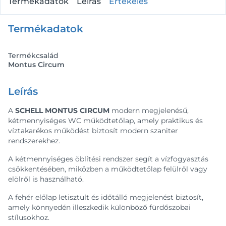
Termékadatok
Leírás
Értékelés
Termékadatok
Termékcsalád
Montus Circum
Leírás
A
SCHELL MONTUS CIRCUM
modern megjelenésű,
kétmennyiséges WC működtetőlap, amely praktikus és
víztakarékos működést biztosít modern szaniter
rendszerekhez.
A kétmennyiséges öblítési rendszer segít a vízfogyasztás
csökkentésében, miközben a működtetőlap felülről vagy
elölről is használható.
A fehér előlap letisztult és időtálló megjelenést biztosít,
amely könnyedén illeszkedik különböző fürdőszobai
stílusokhoz.