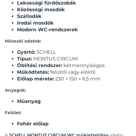
Lakossági fürdőszobák
Közösségi mosdók
Szállodák
Irodai mosdók
Modern WC-rendszerek
Műszaki adatok:
Gyártó:
SCHELL
Típus:
MONTUS CIRCUM
Öblítési rendszer:
kétmennyiséges
Működtetés:
felülről vagy elölről
Előlap mérete:
230 × 150 × 6,5 mm
Anyagok:
Műanyag
Felület:
Fehér előlap
A
SCHELL MONTUS CIRCUM WC működtetőlap
ideális