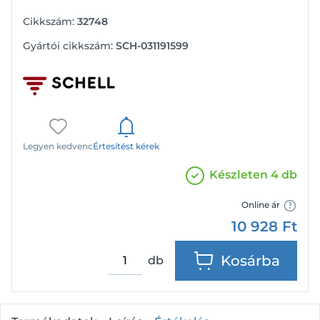
Cikkszám:
32748
Gyártói cikkszám:
SCH-031191599
Legyen kedvenc
Értesítést kérek
Készleten 4 db
Online ár
10 928
Ft
Kosárba
db