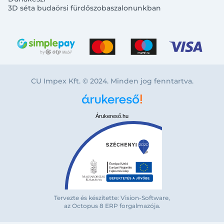
3D séta budaörsi fürdőszobaszalonunkban
CU Impex Kft. © 2024. Minden jog fenntartva.
Árukereső.hu
Tervezte és készítette: Vision-Software,
Bejelentkezés e-mail-címmel
az Octopus 8 ERP forgalmazója
.