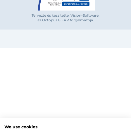
Tervezte és készítette: Vision-Software,
az Octopus 8 ERP forgalmazója
.
Bejelentkezés e-mail-címmel
Megjegyzés
Elfelejte
Bejelentkezés
Regisztráció
Szaniterek
MOZGÁSKORLÁTOZOTT TERMÉKEK
Radiátorok
We use cookies
Bejelentkezés közösségi fiókkal
ZUHANYKABINOK/AJTÓK