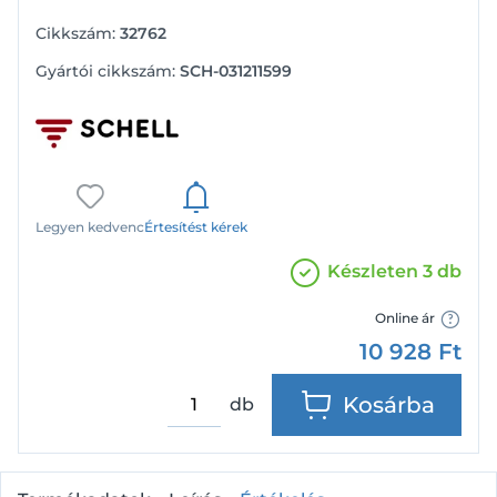
Cikkszám:
32762
Gyártói cikkszám:
SCH-031211599
Legyen kedvenc
Értesítést kérek
Készleten 3 db
Online ár
10 928
Ft
Kosárba
db