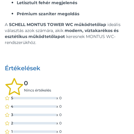
Letisztult fehér megjelenés
Prémium szaniter megoldás
A
SCHELL MONTUS TOWER WC működtetőlap
ideális
választás azok számára, akik
modern, víztakarékos és
esztétikus működtetőlapot
keresnek MONTUS WC-
rendszerükhöz.
Értékelések
0
Nincs értékelés
5
x
0
4
x
0
3
x
0
2
x
0
1
x
0