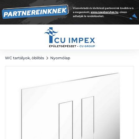
fehér
10 928
Ft
WC tartályok, öblítés
Nyomólap