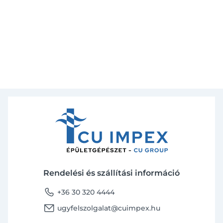
Rendelési és szállítási információ
phone
+36 30 320 4444
email
ugyfelszolgalat@cuimpex.hu