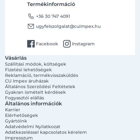
Termékinformáció
phone
+36 30 747 4091
email
ugyfelszolgalat@cuimpex.hu
facebook
instagram
Facebook
Instagram
Vásárlás
Szállítási módok, költségek
Fizetési lehetőségek
Reklamáció, termékvisszaküldés
CU Impex áruházak
Általános Szerződési Feltételek
Gyakran ismételt kérdések
Fogyasztói elállás
Általános információk
Karrier
Elérhetőségek
Gyártóink
Adatvédelmi Nyilatkozat
Adatkezeléssel kapcsolatos kérelem
Impresszum