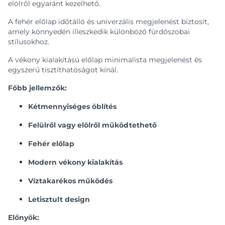
elölről egyaránt kezelhető.
A fehér előlap időtálló és univerzális megjelenést biztosít,
amely könnyedén illeszkedik különböző fürdőszobai
stílusokhoz.
A vékony kialakítású előlap minimalista megjelenést és
egyszerű tisztíthatóságot kínál.
Főbb jellemzők:
Kétmennyiséges öblítés
Felülről vagy elölről működtethető
Fehér előlap
Modern vékony kialakítás
Víztakarékos működés
Letisztult design
Előnyök: