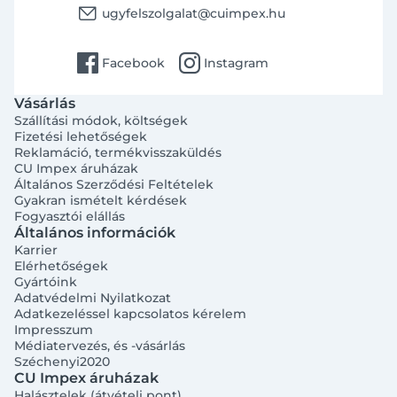
email
ugyfelszolgalat@cuimpex.hu
facebook
instagram
Facebook
Instagram
Vásárlás
Szállítási módok, költségek
Fizetési lehetőségek
Reklamáció, termékvisszaküldés
CU Impex áruházak
Általános Szerződési Feltételek
Gyakran ismételt kérdések
Fogyasztói elállás
Általános információk
Karrier
Elérhetőségek
Gyártóink
Adatvédelmi Nyilatkozat
Adatkezeléssel kapcsolatos kérelem
Impresszum
Médiatervezés, és -vásárlás
Széchenyi2020
CU Impex áruházak
Halásztelek (átvételi pont)