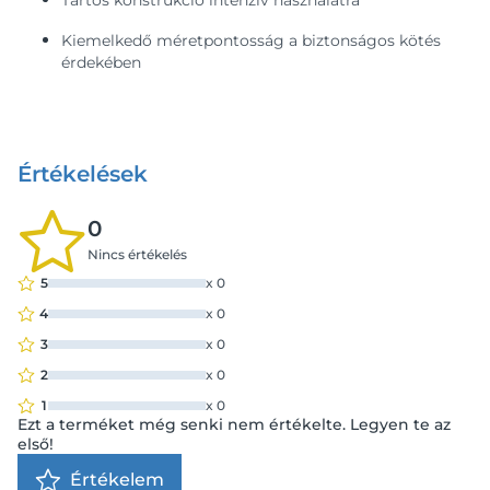
Tartós konstrukció intenzív használatra
Kiemelkedő méretpontosság a biztonságos kötés
érdekében
Értékelések
0
Nincs értékelés
5
x
0
4
x
0
3
x
0
2
x
0
1
x
0
Ezt a terméket még senki nem értékelte. Legyen te az
első!
Értékelem