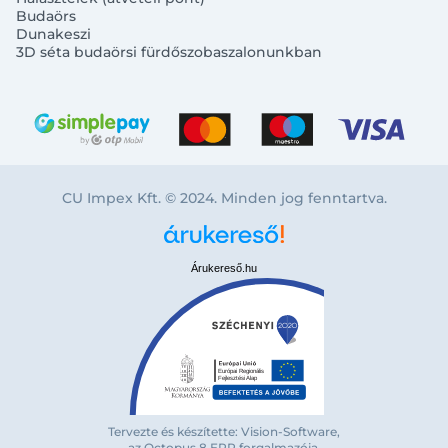
Budaörs
Dunakeszi
3D séta budaörsi fürdőszobaszalonunkban
CU Impex Kft. © 2024. Minden jog fenntartva.
Árukereső.hu
Bejelentkezés e-mail-címmel
Tervezte és készítette: Vision-Software,
az Octopus 8 ERP forgalmazója
.