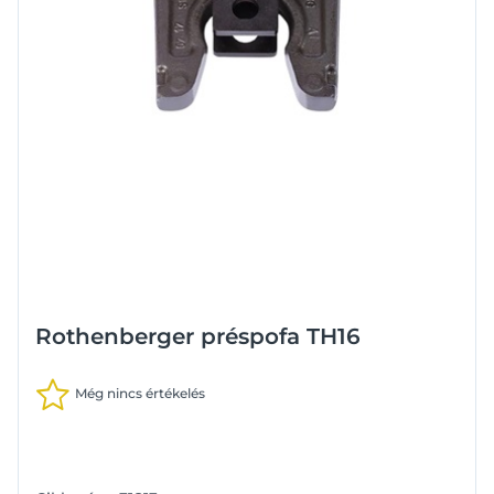
Rothenberger préspofa TH16
Még nincs értékelés