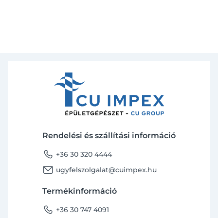
Rendelési és szállítási információ
phone
+36 30 320 4444
email
ugyfelszolgalat@cuimpex.hu
Termékinformáció
phone
+36 30 747 4091