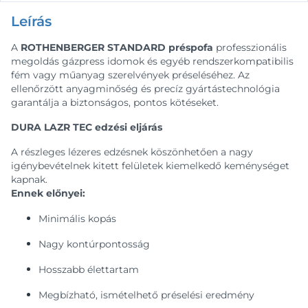
Leírás
A
ROTHENBERGER STANDARD préspofa
professzionális
megoldás gázpress idomok és egyéb rendszerkompatibilis
fém vagy műanyag szerelvények préseléséhez. Az
ellenőrzött anyagminőség és precíz gyártástechnológia
garantálja a biztonságos, pontos kötéseket.
DURA LAZR TEC edzési eljárás
A részleges lézeres edzésnek köszönhetően a nagy
igénybevételnek kitett felületek kiemelkedő keménységet
kapnak.
Ennek előnyei:
Minimális kopás
Nagy kontúrpontosság
Hosszabb élettartam
Megbízható, ismételhető préselési eredmény