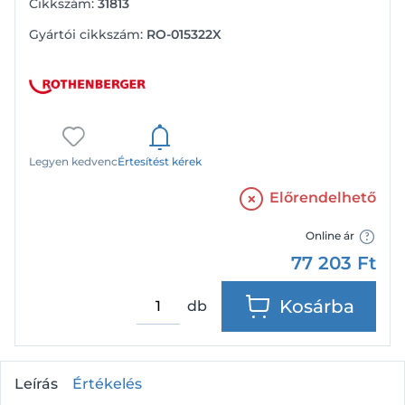
Cikkszám:
31813
Gyártói cikkszám:
RO-015322X
Legyen kedvenc
Értesítést kérek
Előrendelhető
Online ár
77 203
Ft
Kosárba
db
Leírás
Értékelés