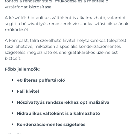
fontos a rendszer stabil működése és a megfelelő
víztérfogat biztosítása.
A készülék hidraulikus váltóként is alkalmazható, valamint
segíti a hőszivattyús rendszerek visszaolvasztási ciklusának
működését.
A kompakt, falra szerelhető kivitel helytakarékos telepítést
tesz lehetővé, miközben a speciális kondenzációmentes
szigetelés megbízható és energiatakarékos üzemelést
biztosít.
Főbb jellemzők:
40 literes puffertároló
Fali kivitel
Hőszivattyús rendszerekhez optimalizálva
Hidraulikus váltóként is alkalmazható
Kondenzációmentes szigetelés