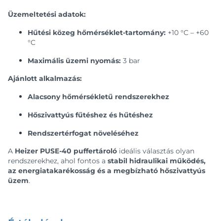
Üzemeltetési adatok:
Hűtési közeg hőmérséklet-tartomány:
+10 °C – +60
°C
Maximális üzemi nyomás:
3 bar
Ajánlott alkalmazás:
Alacsony hőmérsékletű rendszerekhez
Hőszivattyús fűtéshez és hűtéshez
Rendszertérfogat növeléséhez
A
Heizer PUSE-40 puffertároló
ideális választás olyan
rendszerekhez, ahol fontos a
stabil hidraulikai működés,
az energiatakarékosság és a megbízható hőszivattyús
üzem
.