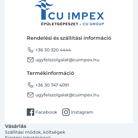
Rendelési és szállítási információ
phone
+36 30 320 4444
email
ugyfelszolgalat@cuimpex.hu
Termékinformáció
phone
+36 30 747 4091
email
ugyfelszolgalat@cuimpex.hu
facebook
instagram
Facebook
Instagram
Vásárlás
Szállítási módok, költségek
Fizetési lehetőségek