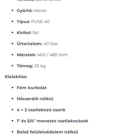
Gyártó:
Heizer
Típus:
PUSE-40
Kivitel:
fali
Űrtartalom:
40 liter
Méretek:
460 / 480 mm
Tömeg:
25 kg
Kialakítás:
Fém burkolat
Hőcserélő nélkül
4 + 2 csatlakozó csonk
1" és 5/4" menetes csatlakozások
Belső felületvédelem nélkül