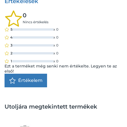
Értékelések
0
Nincs értékelés
5
x
0
4
x
0
3
x
0
2
x
0
1
x
0
Ezt a terméket még senki nem értékelte. Legyen te az
első!
Értékelem
Utoljára megtekintett termékek