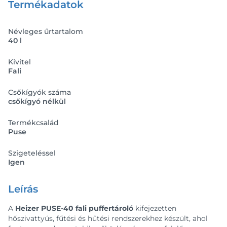
Termékadatok
Névleges űrtartalom
40 l
Kivitel
Fali
Csőkígyók száma
csőkígyó nélkül
Termékcsalád
Puse
Szigeteléssel
Igen
Leírás
A
Heizer PUSE-40 fali puffertároló
kifejezetten
hőszivattyús, fűtési és hűtési rendszerekhez készült, ahol