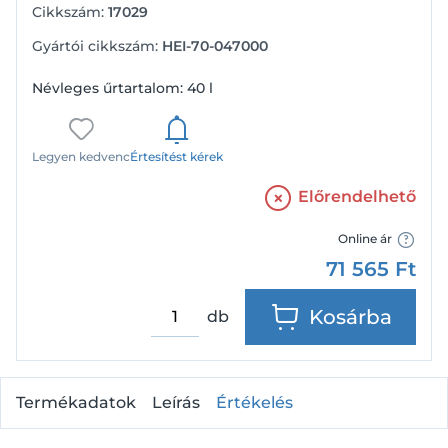
Cikkszám:
17029
Gyártói cikkszám:
HEI-70-047000
Névleges űrtartalom: 40 l
Legyen kedvenc
Értesítést kérek
Előrendelhető
Online ár
71 565
Ft
Kosárba
db
Termékadatok
Leírás
Értékelés