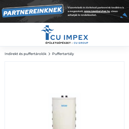
40 l
71 565
Ft
Indirekt és puffertárolók
Puffertartály