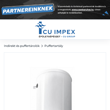
60 l
97 580
Ft
Indirekt és puffertárolók
Puffertartály