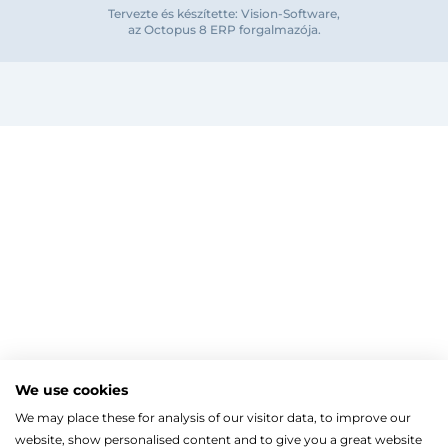
Tervezte és készítette: Vision-Software,
az Octopus 8 ERP forgalmazója
.
Bejelentkezés e-mail-címmel
Megjegyzés
Elfelejte
Bejelentkezés
Regisztráció
Szaniterek
MOZGÁSKORLÁTOZOTT TERMÉKEK
Radiátorok
We use cookies
Bejelentkezés közösségi fiókkal
ZUHANYKABINOK/AJTÓK
ACÉLLEMEZ LAPRADIÁTOROK
Megújuló energia
We may place these for analysis of our visitor data, to improve our
TÖRÖLKÖZŐSZÁRÍTÓ RADIÁTOR
Íves zuhanykabin
HŐSZIVATTYÚK
Gépészet, szerszám
Facebook
website, show personalised content and to give you a great website
Szögletes zuhanykabin