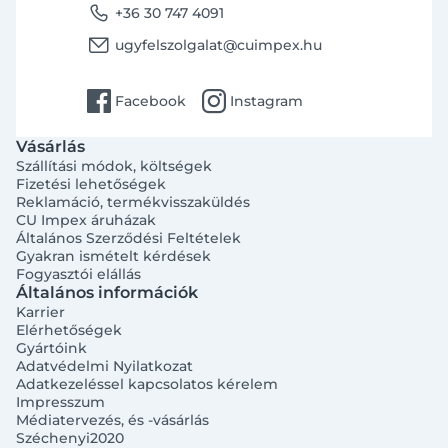
phone
+36 30 747 4091
email
ugyfelszolgalat@cuimpex.hu
facebook
instagram
Facebook
Instagram
Vásárlás
Szállítási módok, költségek
Fizetési lehetőségek
Reklamáció, termékvisszaküldés
CU Impex áruházak
Általános Szerződési Feltételek
Gyakran ismételt kérdések
Fogyasztói elállás
Általános információk
Karrier
Elérhetőségek
Gyártóink
Adatvédelmi Nyilatkozat
Adatkezeléssel kapcsolatos kérelem
Impresszum
Médiatervezés, és -vásárlás
Széchenyi2020