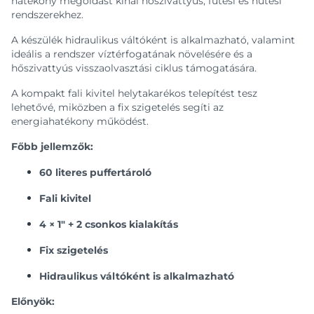
hatékony megoldást kínál hőszivattyús, fűtési és hűtési
rendszerekhez.
A készülék hidraulikus váltóként is alkalmazható, valamint
ideális a rendszer víztérfogatának növelésére és a
hőszivattyús visszaolvasztási ciklus támogatására.
A kompakt fali kivitel helytakarékos telepítést tesz
lehetővé, miközben a fix szigetelés segíti az
energiahatékony működést.
Főbb jellemzők:
60 literes puffertároló
Fali kivitel
4 × 1" + 2 csonkos kialakítás
Fix szigetelés
Hidraulikus váltóként is alkalmazható
Előnyök: