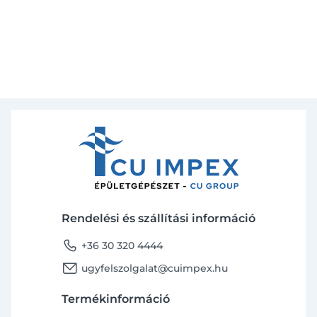
Rendelési és szállítási információ
phone
+36 30 320 4444
email
ugyfelszolgalat@cuimpex.hu
Termékinformáció