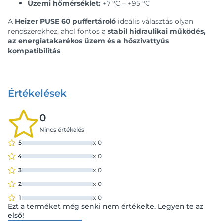
Üzemi hőmérséklet:
+7 °C – +95 °C
A
Heizer PUSE 60 puffertároló
ideális választás olyan
rendszerekhez, ahol fontos a
stabil hidraulikai működés,
az energiatakarékos üzem és a hőszivattyús
kompatibilitás
.
Értékelések
0
Nincs értékelés
5
x
0
4
x
0
3
x
0
2
x
0
1
x
0
Ezt a terméket még senki nem értékelte. Legyen te az
első!