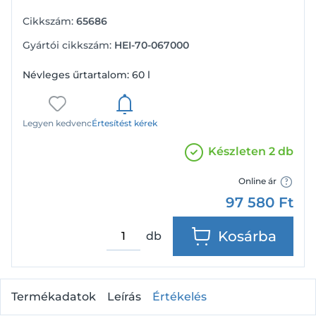
Cikkszám:
65686
Gyártói cikkszám:
HEI-70-067000
Névleges űrtartalom: 60 l
Legyen kedvenc
Értesítést kérek
Készleten 2 db
Online ár
97 580
Ft
Kosárba
db
Termékadatok
Leírás
Értékelés