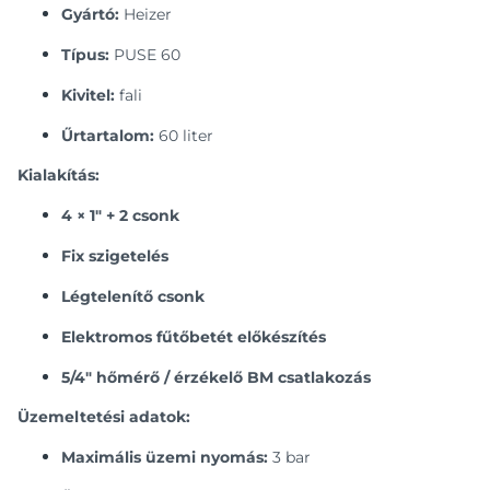
Gyártó:
Heizer
Típus:
PUSE 60
Kivitel:
fali
Űrtartalom:
60 liter
Kialakítás:
4 × 1" + 2 csonk
Fix szigetelés
Légtelenítő csonk
Elektromos fűtőbetét előkészítés
5/4" hőmérő / érzékelő BM csatlakozás
Üzemeltetési adatok:
Maximális üzemi nyomás:
3 bar