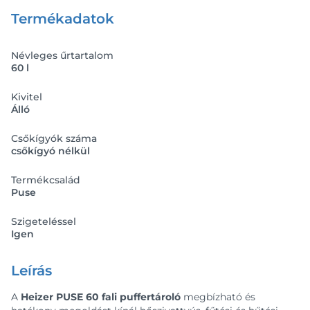
Termékadatok
Névleges űrtartalom
60 l
Kivitel
Álló
Csőkígyók száma
csőkígyó nélkül
Termékcsalád
Puse
Szigeteléssel
Igen
Leírás
A
Heizer PUSE 60 fali puffertároló
megbízható és