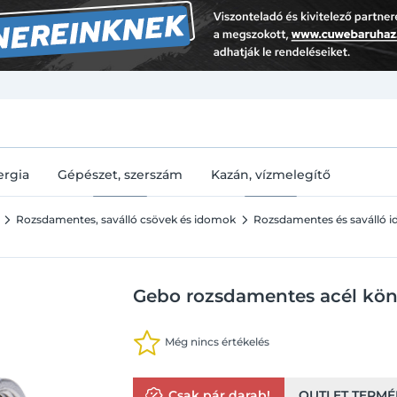
U
ergia
Gépészet, szerszám
Kazán, vízmelegítő
Rozsdamentes, saválló csövek és idomok
Rozsdamentes és saválló 
Gebo rozsdamentes acél könyö
Még nincs értékelés
Csak pár darab!
OUTLET TERMÉ