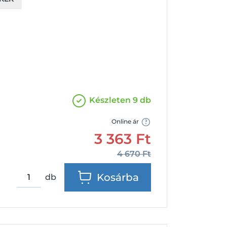
Facebook
Google
Készleten 9 db
Online ár
3 363
Ft
4 670
Ft
Kosárba
db