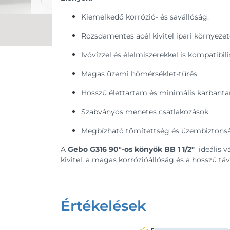
Kiemelkedő korrózió- és savállóság.
Rozsdamentes acél kivitel ipari környezet
Ivóvízzel és élelmiszerekkel is kompatibili
Magas üzemi hőmérséklet-tűrés.
Hosszú élettartam és minimális karbantar
Szabványos menetes csatlakozások.
Megbízható tömítettség és üzembiztons
A
Gebo G316 90°-os könyök BB 1 1/2"
ideális v
kivitel, a magas korrózióállóság és a hosszú 
Értékelések