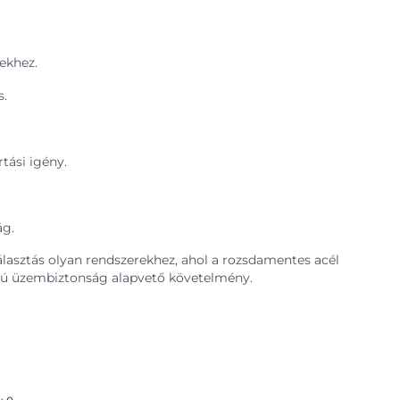
ekhez.
s.
tási igény.
ág.
álasztás olyan rendszerekhez, ahol a rozsdamentes acél
távú üzembiztonság alapvető követelmény.