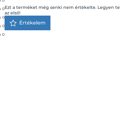
x
0
Ezt a terméket még senki nem értékelte. Legyen te
x
0
az első!
x
0
Értékelem
x
0
x
0