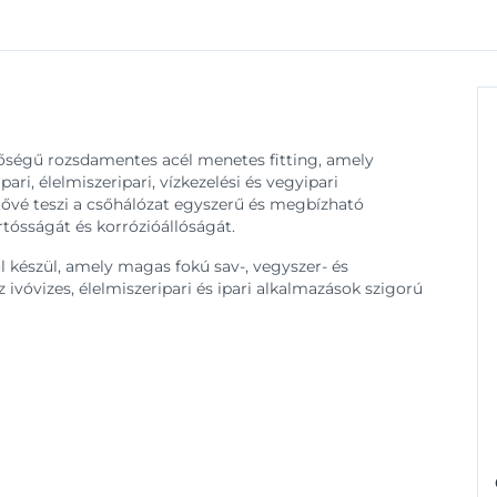
égű rozsdamentes acél menetes fitting, amely
ari, élelmiszeripari, vízkezelési és vegyipari
tővé teszi a csőhálózat egyszerű és megbízható
rtósságát és korrózióállóságát.
 készül, amely magas fokú sav-, vegyszer- és
 ivóvizes, élelmiszeripari és ipari alkalmazások szigorú