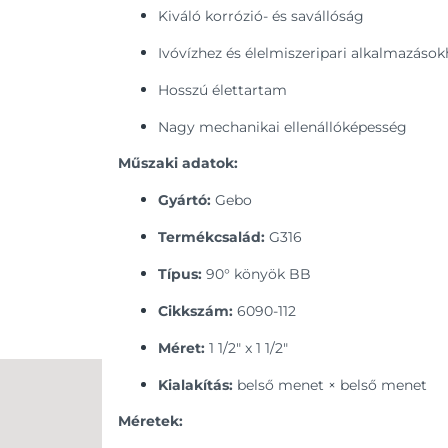
Kiváló korrózió- és savállóság
Ivóvízhez és élelmiszeripari alkalmazások
Hosszú élettartam
Nagy mechanikai ellenállóképesség
Műszaki adatok:
Gyártó:
Gebo
Termékcsalád:
G316
Típus:
90° könyök BB
Cikkszám:
6090-112
Méret:
1 1/2" x 1 1/2"
Kialakítás:
belső menet × belső menet
Méretek: