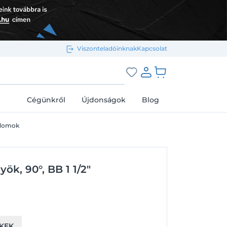
Viszonteladóinknak
Kapcsolat
Bejelentkezés e-mail-címmel
grás a kosárhoz
Cégünkről
Újdonságok
Blog
idomok
Megjegyzés
Elfelejtett jelszó
k, 90°, BB 1 1/2"
Bejelentkezés
Regisztráció
Bejelentkezés közösségi fiókkal
KEK