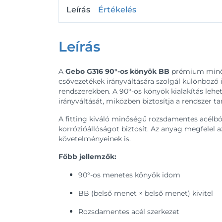
Leírás
Értékelés
Leírás
A
Gebo G316 90°-os könyök BB
prémium minős
csővezetékek irányváltására szolgál különböző ip
rendszerekben. A 90°-os könyök kialakítás lehe
irányváltását, miközben biztosítja a rendszer ta
A fitting kiváló minőségű rozsdamentes acélból
korrózióállóságot biztosít. Az anyag megfelel az
követelményeinek is.
Főbb jellemzők:
90°-os menetes könyök idom
BB (belső menet × belső menet) kivitel
Rozsdamentes acél szerkezet