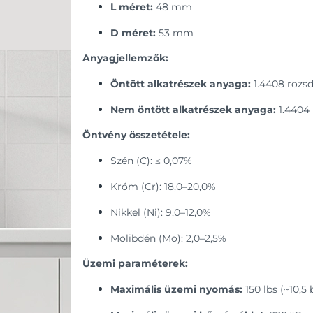
L méret:
48 mm
D méret:
53 mm
Anyagjellemzők:
Öntött alkatrészek anyaga:
1.4408 rozs
Nem öntött alkatrészek anyaga:
1.4404 
Öntvény összetétele:
Szén (C): ≤ 0,07%
Króm (Cr): 18,0–20,0%
Nikkel (Ni): 9,0–12,0%
Molibdén (Mo): 2,0–2,5%
Üzemi paraméterek:
Maximális üzemi nyomás:
150 lbs (~10,5 