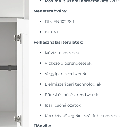
Maximális üzemi hőmérséklet:
220 °C
Menetszabvány:
DIN EN 10226-1
ISO 7/1
Felhasználási területek:
Ivóvíz rendszerek
Vízkezelő berendezések
Vegyipari rendszerek
Élelmiszeripari technológiák
Fűtési és hűtési rendszerek
Ipari csőhálózatok
Korrózív közegeket szállító rendszerek
Előnyök: