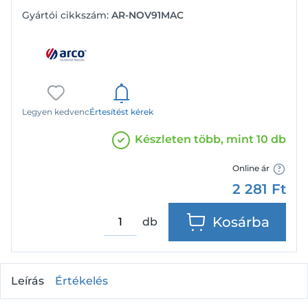
Gyártói cikkszám:
AR-NOV91MAC
Legyen kedvenc
Értesítést kérek
Készleten több, mint 10 db
Online ár
2 281
Ft
Kosárba
db
Leírás
Értékelés