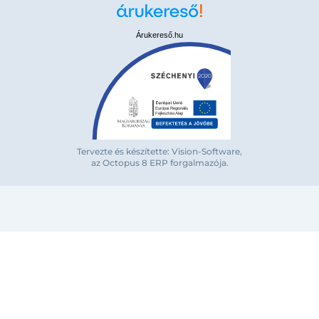
Árukereső.hu
Bejelentkezés e-mail-címmel
Tervezte és készítette: Vision-Software,
az Octopus 8 ERP forgalmazója
.
Megjegyzés
Elfelejte
Bejelentkezés
Regisztráció