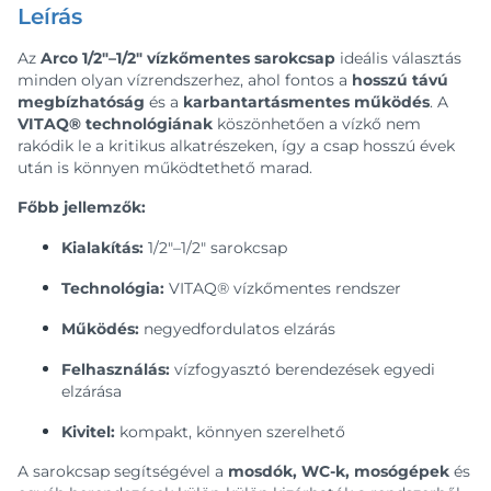
Leírás
Az
Arco 1/2″–1/2″ vízkőmentes sarokcsap
ideális választás
minden olyan vízrendszerhez, ahol fontos a
hosszú távú
megbízhatóság
és a
karbantartásmentes működés
. A
VITAQ® technológiának
köszönhetően a vízkő nem
rakódik le a kritikus alkatrészeken, így a csap hosszú évek
után is könnyen működtethető marad.
Főbb jellemzők:
Kialakítás:
1/2″–1/2″ sarokcsap
Technológia:
VITAQ® vízkőmentes rendszer
Működés:
negyedfordulatos elzárás
Felhasználás:
vízfogyasztó berendezések egyedi
elzárása
Kivitel:
kompakt, könnyen szerelhető
A sarokcsap segítségével a
mosdók, WC-k, mosógépek
és