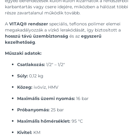
egyéb berendezések külön-külön kizárhatók a rendszerből
karbantartás vagy csere idejére, miközben a hálózat többi
része zavartalanul működik tovább.
A
VITAQ® rendszer
speciális, teflonos polimer elemei
megakadályozzák a vízkő lerakódását, így biztosított a
hosszú távú üzembiztonság
és az
egyszerű
kezelhetőség
.
Műszaki adatok:
Csatlakozás:
1/2″ – 1/2″
Súly:
0,12 kg
Közeg:
ivóvíz, HMV
Maximális üzemi nyomás:
16 bar
Próbanyomás:
25 bar
Maximális hőmérséklet:
95 °C
Kivitel:
KM