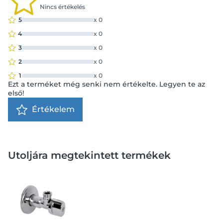
Nincs értékelés
5
x
0
4
x
0
3
x
0
2
x
0
1
x
0
Ezt a terméket még senki nem értékelte. Legyen te az
első!
Értékelem
Utoljára megtekintett termékek