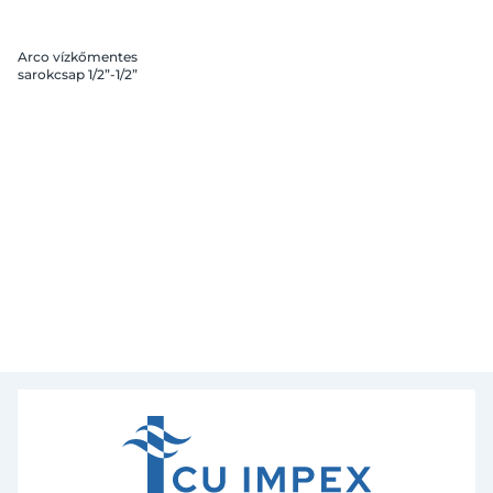
Arco vízkőmentes
sarokcsap 1/2”-1/2”