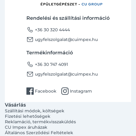
Rendelési és szállítási információ
phone
+36 30 320 4444
email
ugyfelszolgalat@cuimpex.hu
Termékinformáció
phone
+36 30 747 4091
email
ugyfelszolgalat@cuimpex.hu
facebook
instagram
Facebook
Instagram
Vásárlás
Szállítási módok, költségek
Fizetési lehetőségek
Reklamáció, termékvisszaküldés
CU Impex áruházak
Általános Szerződési Feltételek