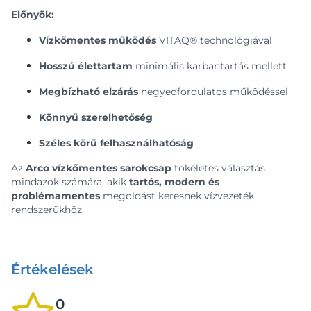
Előnyök:
Vízkőmentes működés
VITAQ® technológiával
Hosszú élettartam
minimális karbantartás mellett
Megbízható elzárás
negyedfordulatos működéssel
Könnyű szerelhetőség
Széles körű felhasználhatóság
Az
Arco vízkőmentes sarokcsap
tökéletes választás
mindazok számára, akik
tartós, modern és
problémamentes
megoldást keresnek vízvezeték
rendszerükhöz.
Értékelések
0