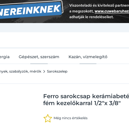
U
ergia
Gépészet, szerszám
Kazán, vízmelegítő
ények, szabályzók, mérők
Sarokszelep
Ferro sarokcsap kerámiabetét
fém kezelőkarral 1/2"x 3/8"
Még nincs értékelés