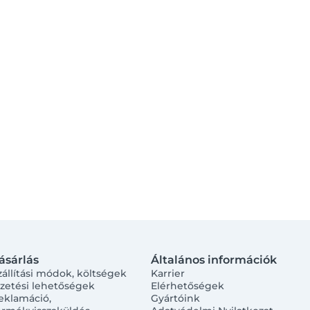
ásárlás
Általános információk
zállítási módok, költségek
Karrier
izetési lehetőségek
Elérhetőségek
eklamáció,
Gyártóink