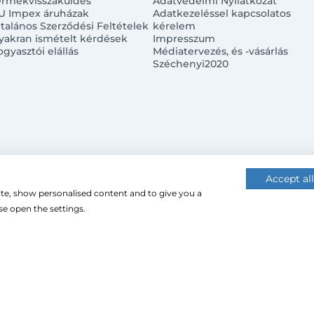
ermékvisszaküldés
Adatvédelmi Nyilatkozat
U Impex áruházak
Adatkezeléssel kapcsolatos
ltalános Szerződési Feltételek
kérelem
yakran ismételt kérdések
Impresszum
ogyasztói elállás
Médiatervezés, és -vásárlás
Széchenyi2020
Accept all
ite, show personalised content and to give you a
 (cookie-kat) használ a nagyobb felhasználói élmény érdekébe
e open the settings.
 használatához.