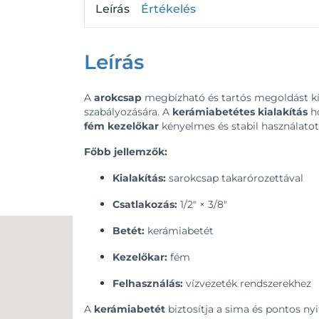
Leírás
Értékelés
Leírás
A
arokcsap
megbízható és tartós megoldást kín
szabályozására. A
kerámiabetétes kialakítás
ho
fém kezelőkar
kényelmes és stabil használatot
Főbb jellemzők:
Kialakítás:
sarokcsap takarórozettával
Csatlakozás:
1/2″ × 3/8″
Betét:
kerámiabetét
Kezelőkar:
fém
Felhasználás:
vízvezeték rendszerekhez
A
kerámiabetét
biztosítja a sima és pontos nyi