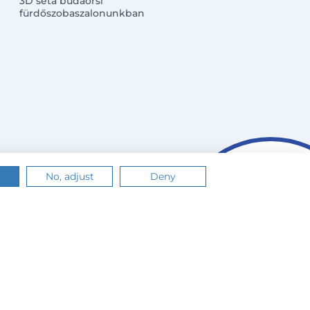
3D séta budaörsi
fürdőszobaszalonunkban
No, adjust
Deny
n.
Értem
Tudj meg többet