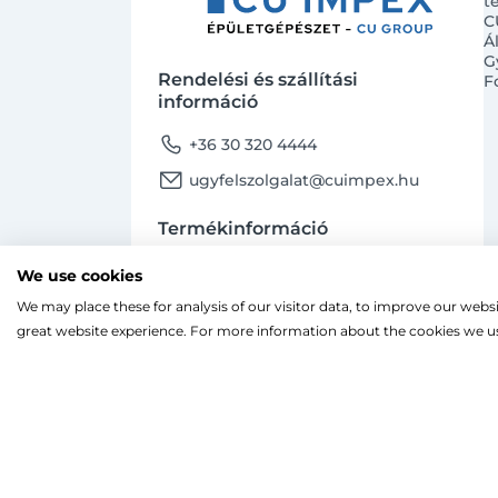
t
C
Á
G
Rendelési és szállítási
F
információ
phone
+36 30 320 4444
email
ugyfelszolgalat@cuimpex.hu
Termékinformáció
phone
+36 30 747 4091
We use cookies
email
ugyfelszolgalat@cuimpex.hu
We may place these for analysis of our visitor data, to improve our webs
Ahogy a legtöbb weboldal, a miénk is sütiket
great website experience. For more information about the cookies we us
A böngészés folytatásával hozzájárulsz a sütik
facebook
instagram
Facebook
Instagram