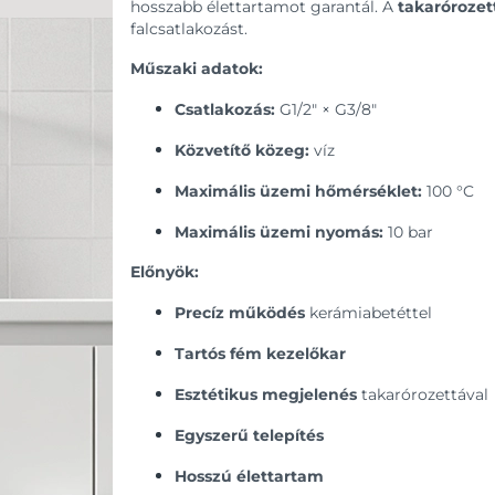
hosszabb élettartamot garantál. A
takarórozet
falcsatlakozást.
Műszaki adatok:
Csatlakozás:
G1/2″ × G3/8″
Közvetítő közeg:
víz
Maximális üzemi hőmérséklet:
100 °C
Maximális üzemi nyomás:
10 bar
Előnyök:
Precíz működés
kerámiabetéttel
Tartós fém kezelőkar
Esztétikus megjelenés
takarórozettával
Egyszerű telepítés
Hosszú élettartam