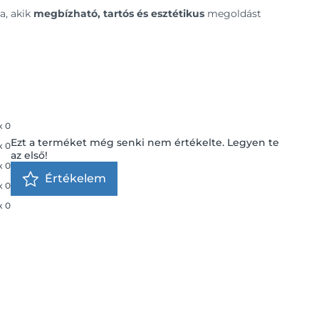
a, akik
megbízható, tartós és esztétikus
megoldást
x
0
Ezt a terméket még senki nem értékelte. Legyen te
x
0
az első!
x
0
Értékelem
x
0
x
0