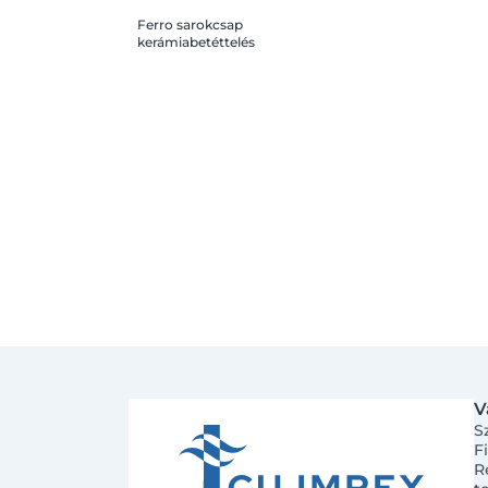
Ferro sarokcsap
kerámiabetéttelés
takarórozettával és fém
kezelőkarral 1/2"x 3/8"
V
S
F
R