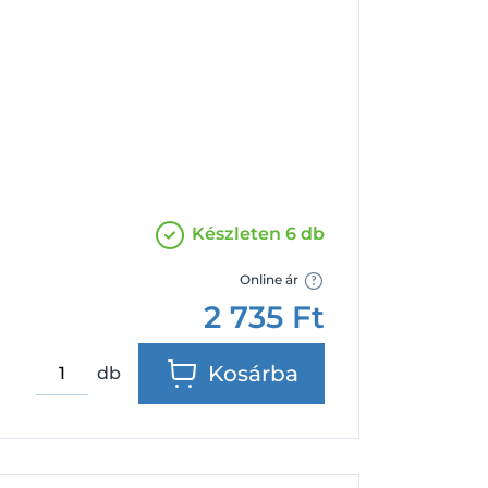
Facebook
Google
Készleten 6 db
Online ár
2 735
Ft
Kosárba
db