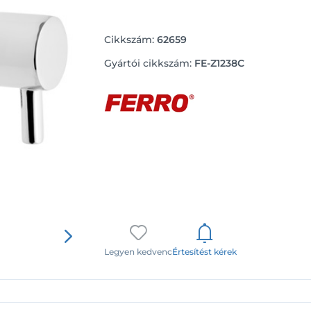
Cikkszám:
62659
Gyártói cikkszám:
FE-Z1238C
Legyen kedvenc
Értesítést kérek