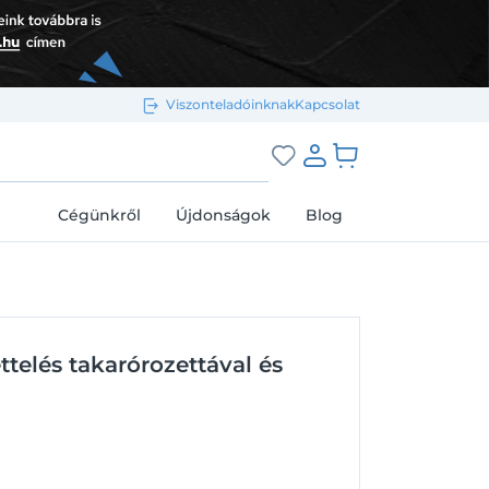
Viszonteladóinknak
Kapcsolat
Bejelentkezés e-mail-címmel
grás a kosárhoz
Cégünkről
Újdonságok
Blog
Megjegyzés
Elfelejtett jelszó
telés takarórozettával és
Bejelentkezés
Regisztráció
Bejelentkezés közösségi fiókkal