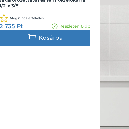
takarórozettával és fém kezelőkarral
1/2"x 3/8"
Még nincs értékelés
2 735
Ft
Készleten 6 db
Kosárba