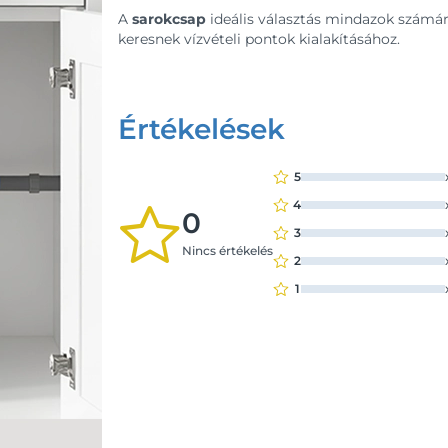
A
sarokcsap
ideális választás mindazok számár
keresnek vízvételi pontok kialakításához.
Értékelések
5
4
0
3
Nincs értékelés
2
1