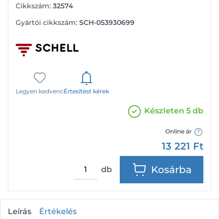
Cikkszám:
32574
Gyártói cikkszám:
SCH-053930699
Legyen kedvenc
Értesítést kérek
Készleten 5 db
Online ár
13 221
Ft
Kosárba
db
Leírás
Értékelés