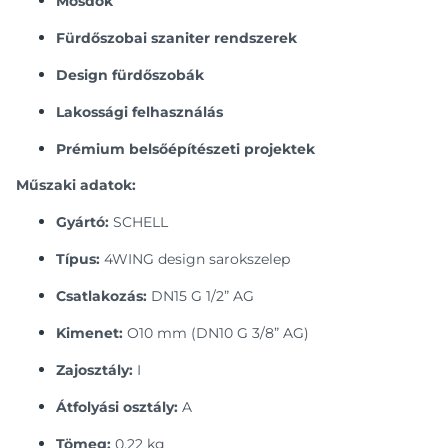
Mosdók
Fürdőszobai szaniter rendszerek
Design fürdőszobák
Lakossági felhasználás
Prémium belsőépítészeti projektek
Műszaki adatok:
Gyártó:
SCHELL
Típus:
4WING design sarokszelep
Csatlakozás:
DN15 G 1/2” AG
Kimenet:
O10 mm (DN10 G 3/8” AG)
Zajosztály:
I
Átfolyási osztály:
A
Tömeg:
0,22 kg