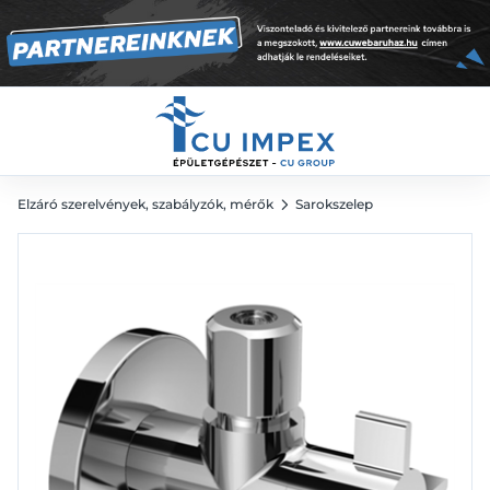
13 221
Ft
Elzáró szerelvények, szabályzók, mérők
Sarokszelep