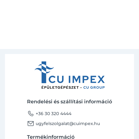
Rendelési és szállítási információ
phone
+36 30 320 4444
email
ugyfelszolgalat@cuimpex.hu
Termékinformáció