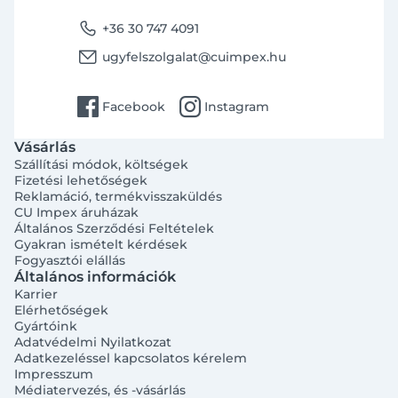
phone
+36 30 747 4091
email
ugyfelszolgalat@cuimpex.hu
facebook
instagram
Facebook
Instagram
Vásárlás
Szállítási módok, költségek
Fizetési lehetőségek
Reklamáció, termékvisszaküldés
CU Impex áruházak
Általános Szerződési Feltételek
Gyakran ismételt kérdések
Fogyasztói elállás
Általános információk
Karrier
Elérhetőségek
Gyártóink
Adatvédelmi Nyilatkozat
Adatkezeléssel kapcsolatos kérelem
Impresszum
Médiatervezés, és -vásárlás