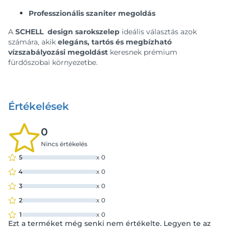
Professzionális szaniter megoldás
A
SCHELL design sarokszelep
ideális választás azok
számára, akik
elegáns, tartós és megbízható
vízszabályozási megoldást
keresnek prémium
fürdőszobai környezetbe.
Értékelések
0
Nincs értékelés
5
x
0
4
x
0
3
x
0
2
x
0
1
x
0
Ezt a terméket még senki nem értékelte. Legyen te az