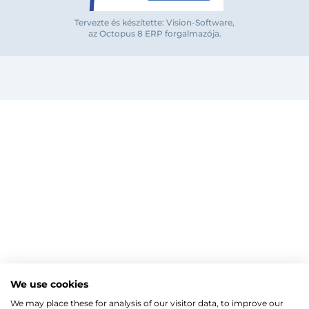
Tervezte és készítette: Vision-Software,
az Octopus 8 ERP forgalmazója
.
Bejelentkezés e-mail-címmel
Megjegyzés
Elfelejte
Bejelentkezés
Regisztráció
Szaniterek
MOZGÁSKORLÁTOZOTT TERMÉKEK
Radiátorok
We use cookies
Bejelentkezés közösségi fiókkal
ZUHANYKABINOK/AJTÓK
ACÉLLEMEZ LAPRADIÁTOROK
Megújuló energia
We may place these for analysis of our visitor data, to improve our
TÖRÖLKÖZŐSZÁRÍTÓ RADIÁTOR
Íves zuhanykabin