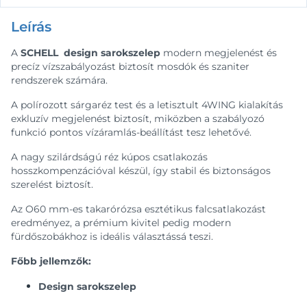
Leírás
A
SCHELL design sarokszelep
modern megjelenést és
precíz vízszabályozást biztosít mosdók és szaniter
rendszerek számára.
A polírozott sárgaréz test és a letisztult 4WING kialakítás
exkluzív megjelenést biztosít, miközben a szabályozó
funkció pontos vízáramlás-beállítást tesz lehetővé.
A nagy szilárdságú réz kúpos csatlakozás
hosszkompenzációval készül, így stabil és biztonságos
szerelést biztosít.
Az O60 mm-es takarórózsa esztétikus falcsatlakozást
eredményez, a prémium kivitel pedig modern
fürdőszobákhoz is ideális választássá teszi.
Főbb jellemzők:
Design sarokszelep