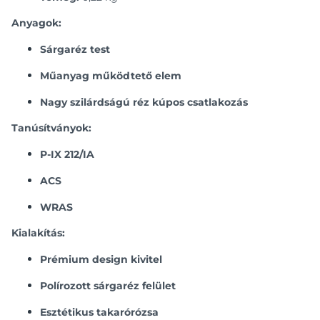
Anyagok:
Sárgaréz test
Műanyag működtető elem
Nagy szilárdságú réz kúpos csatlakozás
Tanúsítványok:
P-IX 212/IA
ACS
WRAS
Kialakítás:
Prémium design kivitel
Polírozott sárgaréz felület
Esztétikus takarórózsa