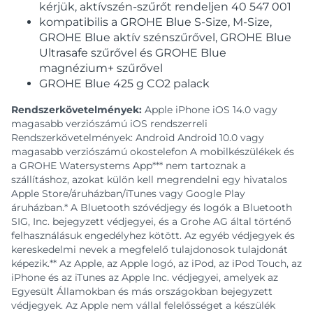
kérjük, aktívszén-szűrőt rendeljen 40 547 001
kompatibilis a GROHE Blue S-Size, M-Size,
GROHE Blue aktív szénszűrővel, GROHE Blue
Ultrasafe szűrővel és GROHE Blue
magnézium+ szűrővel
GROHE Blue 425 g CO2 palack
Rendszerkövetelmények:
Apple iPhone iOS 14.0 vagy
magasabb verziószámú iOS rendszerreli
Rendszerkövetelmények: Android Android 10.0 vagy
magasabb verziószámú okostelefon A mobilkészülékek és
a GROHE Watersystems App*** nem tartoznak a
szállításhoz, azokat külön kell megrendelni egy hivatalos
Apple Store/áruházban/iTunes vagy Google Play
áruházban.* A Bluetooth szóvédjegy és logók a Bluetooth
SIG, Inc. bejegyzett védjegyei, és a Grohe AG által történő
felhasználásuk engedélyhez kötött. Az egyéb védjegyek és
kereskedelmi nevek a megfelelő tulajdonosok tulajdonát
képezik.** Az Apple, az Apple logó, az iPod, az iPod Touch, az
iPhone és az iTunes az Apple Inc. védjegyei, amelyek az
Egyesült Államokban és más országokban bejegyzett
védjegyek. Az Apple nem vállal felelősséget a készülék