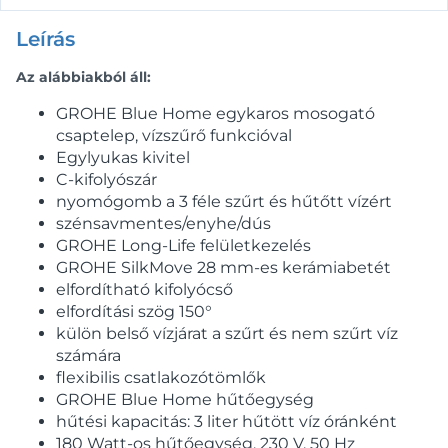
Leírás
Az alábbiakból áll:
GROHE Blue Home egykaros mosogató
csaptelep, vízszűrő funkcióval
Egylyukas kivitel
C-kifolyószár
nyomógomb a 3 féle szűrt és hűtőtt vízért
szénsavmentes/enyhe/dús
GROHE Long-Life felületkezelés
GROHE SilkMove 28 mm-es kerámiabetét
elfordítható kifolyócső
elfordítási szög 150°
külön belső vízjárat a szűrt és nem szűrt víz
számára
flexibilis csatlakozótömlők
GROHE Blue Home hűtőegység
hűtési kapacitás: 3 liter hűtött víz óránként
180 Watt-os hűtőegység, 230 V, 50 Hz