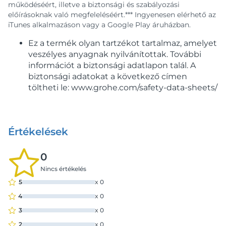
működéséért, illetve a biztonsági és szabályozási
előírásoknak való megfeleléséért.*** Ingyenesen elérhető az
iTunes alkalmazáson vagy a Google Play áruházban.
Ez a termék olyan tartzékot tartalmaz, amelyet
veszélyes anyagnak nyilvánítottak. További
információt a biztonsági adatlapon talál. A
biztonsági adatokat a következő címen
töltheti le: www.grohe.com/safety-data-sheets/
Értékelések
0
Nincs értékelés
5
x
0
4
x
0
3
x
0
2
x
0