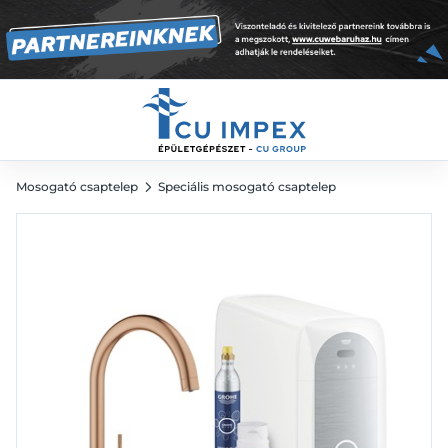
Brushed Warm Sunset
745 951
Ft
Mosogató csaptelep
Speciális mosogató csaptelep