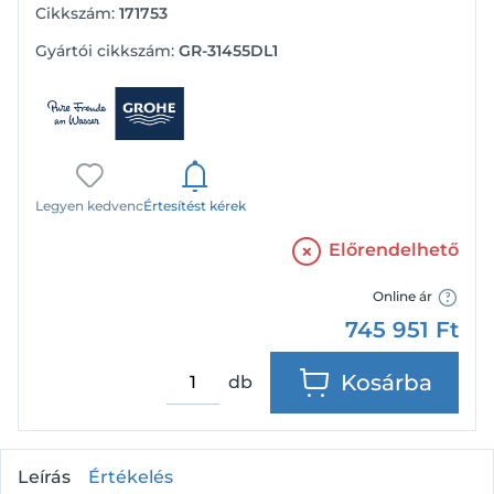
Cikkszám:
171753
Gyártói cikkszám:
GR-31455DL1
Legyen kedvenc
Értesítést kérek
Előrendelhető
Online ár
745 951
Ft
Kosárba
db
Leírás
Értékelés