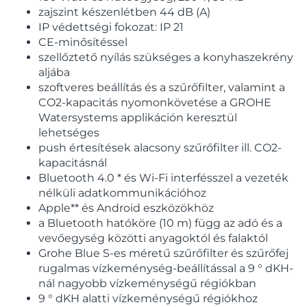
zajszint készenlétben 44 dB (A)
IP védettségi fokozat: IP 21
CE-minősítéssel
szellőztető nyílás szükséges a konyhaszekrény
aljába
szoftveres beállítás és a szűrőfilter, valamint a
CO2-kapacitás nyomonkövetése a GROHE
Watersystems applikáción keresztül
lehetséges
push értesítések alacsony szűrőfilter ill. CO2-
kapacitásnál
Bluetooth 4.0 * és Wi-Fi interfésszel a vezeték
nélküli adatkommunikációhoz
Apple** és Android eszközökhöz
a Bluetooth hatóköre (10 m) függ az adó és a
vevőegység közötti anyagoktól és falaktól
Grohe Blue S-es méretű szűrőfilter és szűrőfej
rugalmas vízkeménység-beállítással a 9 ° dKH-
nál nagyobb vízkeménységű régiókban
9 ° dKH alatti vízkeménységű régiókhoz