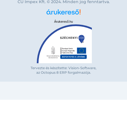
CU Impex Kft. © 2024. Minden jog fenntartva.
Árukereső.hu
Bejelentkezés e-mail-címmel
Tervezte és készítette: Vision-Software,
az Octopus 8 ERP forgalmazója
.
Megjegyzés
Elfelejte
Bejelentkezés