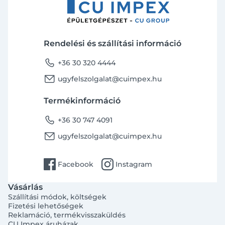
Rendelési és szállítási információ
phone
+36 30 320 4444
email
ugyfelszolgalat@cuimpex.hu
Termékinformáció
phone
+36 30 747 4091
email
ugyfelszolgalat@cuimpex.hu
facebook
instagram
Facebook
Instagram
Vásárlás
Szállítási módok, költségek
Fizetési lehetőségek
Reklamáció, termékvisszaküldés
CU Impex áruházak