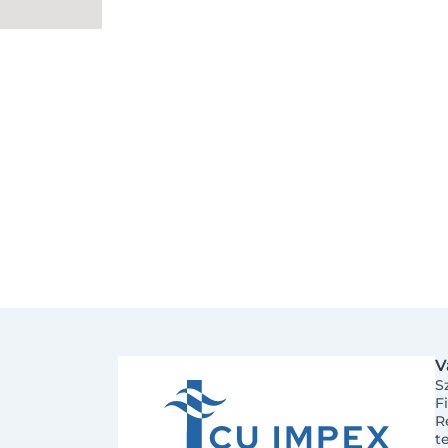
nélküli programozható
digitális termosztát
V
S
F
R
t