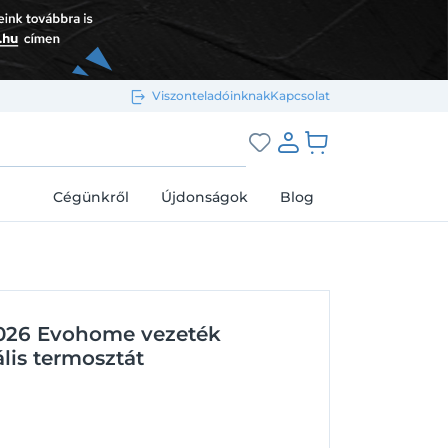
Viszonteladóinknak
Kapcsolat
Bejelentkezés e-mail-címmel
grás a kosárhoz
Cégünkről
Újdonságok
Blog
Megjegyzés
Elfelejtett jelszó
26 Evohome vezeték
Bejelentkezés
Regisztráció
lis termosztát
Bejelentkezés közösségi fiókkal