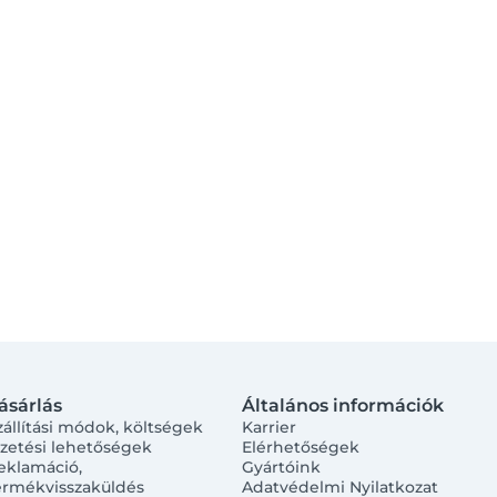
ásárlás
Általános információk
zállítási módok, költségek
Karrier
izetési lehetőségek
Elérhetőségek
eklamáció,
Gyártóink
ermékvisszaküldés
Adatvédelmi Nyilatkozat