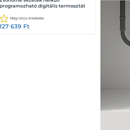
Evohome vezeték nélküli
programozható digitális termosztát
Még nincs értékelés
127 639
Ft