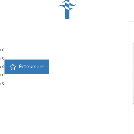
x
0
x
0
Értékelem
x
0
x
0
x
0