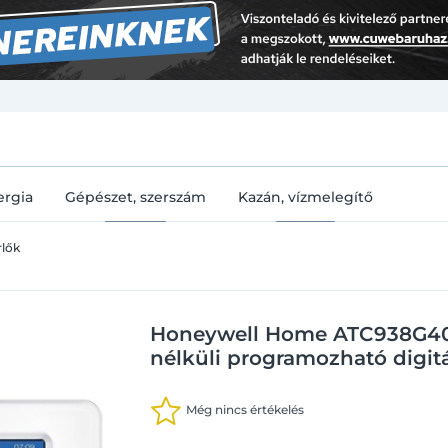
U
ergia
Gépészet, szerszám
Kazán, vízmelegítő
rlők
Honeywell Home ATC938G40
nélküli programozható digitá
Még nincs értékelés