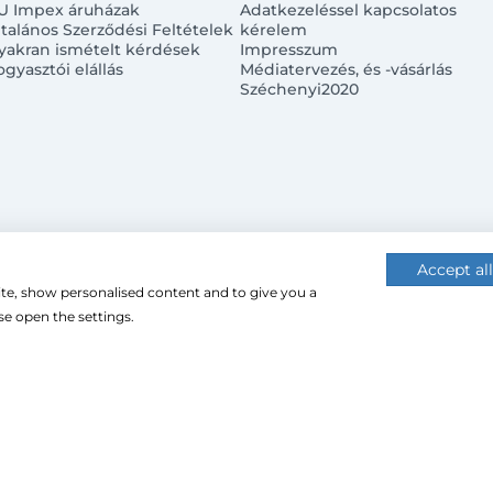
U Impex áruházak
Adatkezeléssel kapcsolatos
ltalános Szerződési Feltételek
kérelem
yakran ismételt kérdések
Impresszum
ogyasztói elállás
Médiatervezés, és -vásárlás
Széchenyi2020
Accept all
ite, show personalised content and to give you a
 (cookie-kat) használ a nagyobb felhasználói élmény érdekébe
e open the settings.
 használatához.
CU Impex Kft. © 2024. Minden jog fenntartva.