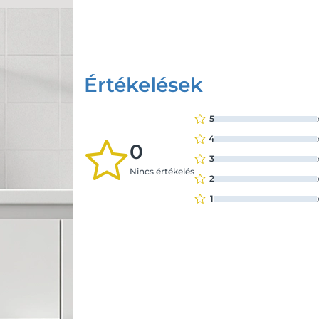
Értékelések
5
4
0
3
Nincs értékelés
2
1