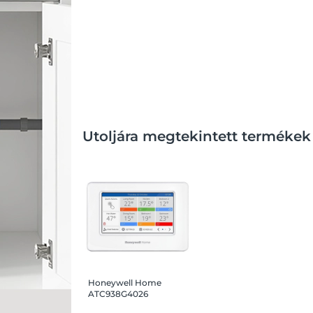
Utoljára megtekintett termékek
Honeywell Home
ATC938G4026
Evohome vezeték