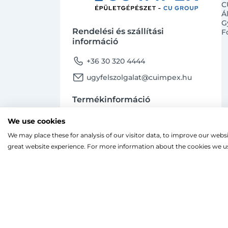
C
Á
G
Rendelési és szállítási
F
információ
phone
+36 30 320 4444
email
ugyfelszolgalat@cuimpex.hu
Termékinformáció
phone
+36 30 747 4091
We use cookies
email
ugyfelszolgalat@cuimpex.hu
We may place these for analysis of our visitor data, to improve our webs
Ahogy a legtöbb weboldal, a miénk is sütiket
great website experience. For more information about the cookies we us
A böngészés folytatásával hozzájárulsz a sütik
facebook
instagram
Facebook
Instagram