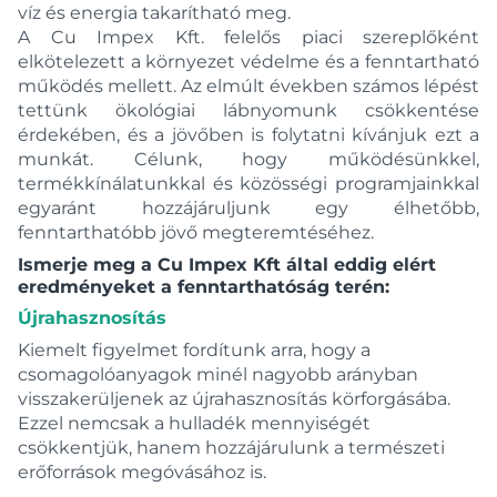
Eurosmart Cosmopolitan
víz és energia takarítható meg.
A Cu Impex Kft. felelős piaci szereplőként
Eurosmart Cosmopolitan E
elkötelezett a környezet védelme és a fenntartható
Eurostyle
működés mellett. Az elmúlt években számos lépést
Eurostyle Cosmopolitan
tettünk ökológiai lábnyomunk csökkentése
Eurosztár
érdekében, és a jövőben is folytatni kívánjuk ezt a
munkát. Célunk, hogy működésünkkel,
Evo
termékkínálatunkkal és közösségi programjainkkal
Fiesta
egyaránt hozzájáruljunk egy élhetőbb,
Fiesta Bright Gold
fenntarthatóbb jövő megteremtéséhez.
Fiinoris
Ismerje meg a Cu Impex Kft által eddig elért
eredményeket a fenntarthatóság terén:
Finoris
Újrahasznosítás
Flat
Flow
Kiemelt figyelmet fordítunk arra, hogy a
csomagolóanyagok minél nagyobb arányban
Focus
visszakerüljenek az újrahasznosítás körforgásába.
Fontas
Ezzel nemcsak a hulladék mennyiségét
Formentera
csökkentjük, hanem hozzájárulunk a természeti
erőforrások megóvásához is.
Grandera