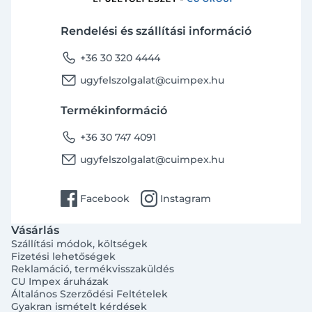
Vernis Shape
Vitto
Rendelési és szállítási információ
Vivenis
phone
+36 30 320 4444
Wave
email
ugyfelszolgalat@cuimpex.hu
X1
X3
Termékinformáció
Xeris HD M
phone
+36 30 747 4091
Zenit
email
ugyfelszolgalat@cuimpex.hu
Zenta
Zenta SL
facebook
instagram
Facebook
Instagram
Zicco
Vásárlás
Szállítási módok, költségek
Fizetési lehetőségek
Reklamáció, termékvisszaküldés
CU Impex áruházak
Általános Szerződési Feltételek
Gyakran ismételt kérdések