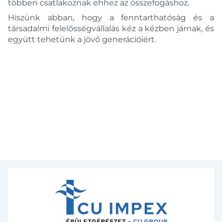
többen csatlakoznak ehhez az összefogáshoz.
Standard
Stillo
Hiszünk abban, hogy a fenntarthatóság és a
társadalmi felelősségvállalás kéz a kézben járnak, és
Stratos
együtt tehetünk a jövő generációiért.
Talassa
Talis
Talis E
Talis E2
Talis S
Tecturis
Tiga
Tower
Treff
Trend Plus
Vasto
Vernis
Vernis Blend