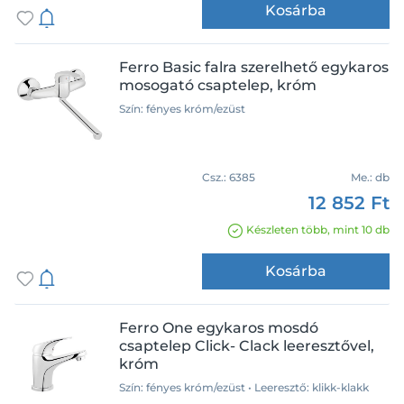
Kosárba
Ferro Basic falra szerelhető egykaros
mosogató csaptelep, króm
Szín: fényes króm/ezüst
Csz.:
6385
Me.:
db
12 852 Ft
Készleten több, mint 10 db
Kosárba
Ferro One egykaros mosdó
csaptelep Click- Clack leeresztővel,
króm
Szín: fényes króm/ezüst • Leeresztő: klikk-klakk