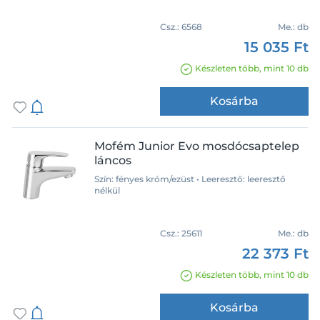
Csz.:
6568
Me.:
db
15 035 Ft
Készleten több, mint 10 db
Kosárba
Mofém Junior Evo mosdócsaptelep
láncos
Szín: fényes króm/ezüst • Leeresztő: leeresztő
nélkül
Csz.:
25611
Me.:
db
22 373 Ft
Készleten több, mint 10 db
Kosárba