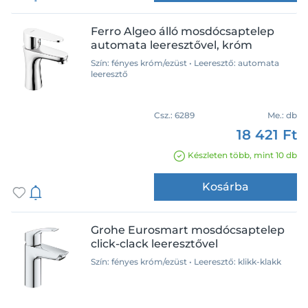
Ferro Algeo álló mosdócsaptelep
automata leeresztővel, króm
Szín: fényes króm/ezüst • Leeresztő: automata
leeresztő
Csz.:
6289
Me.:
db
18 421 Ft
Készleten több, mint 10 db
Kosárba
Grohe Eurosmart mosdócsaptelep
click-clack leeresztővel
Szín: fényes króm/ezüst • Leeresztő: klikk-klakk