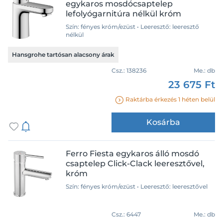
Schell
Adore
egykaros mosdócsaptelep
lefolyógarnitúra nélkül króm
Szín
Strohm Teka
Alba
Szín: fényes króm/ezüst • Leeresztő: leeresztő
Wellis
Alego
fekete-króm
nélkül
Algeo
fényes arany
Hansgrohe tartósan alacsony árak
Algeo Medico
fényes bronz/réz/rose
Csz.:
138236
Me.:
db
Algeo Square
fényes fehér
23 675 Ft
Allure
fényes fekete
Raktárba érkezés 1 héten belül
Amba
fényes króm/ezüst
Leeresztő
Ameo
matt arany hatású
Kosárba
Antica
matt fehér hatású
automata leeresztő
Aqualine Daphne
matt fekete hatású
klikk-klakk
Ferro Fiesta egykaros álló mosdó
Atlas
matt króm/ezüst hatású
leeresztő nélkül
csaptelep Click-Clack leeresztővel,
Automata mosdó szelep
rozsdamentes acél
króm
leeresztővel
Axor Citterio
szürke - fegyvermetál, grafit,
Szín: fényes króm/ezüst • Leeresztő: leeresztővel
antracit
B.2
Víztakarékos
Balance
Csz.:
6447
Me.:
db