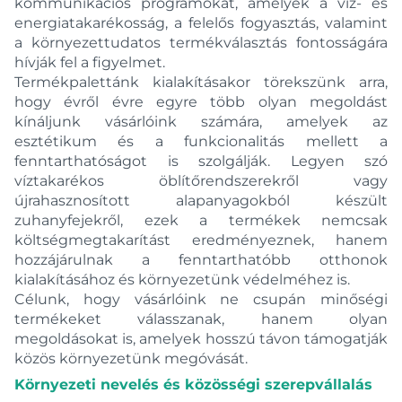
kommunikációs programokat, amelyek a víz- és
Medico
energiatakarékosság, a felelős fogyasztás, valamint
Metris
a környezettudatos termékválasztás fontosságára
Metropol
hívják fel a figyelmet.
Minta
Termékpalettánk kialakításakor törekszünk arra,
hogy évről évre egyre több olyan megoldást
Modus E
kínáljunk vásárlóink számára, amelyek az
Modus Trend E
esztétikum és a funkcionalitás mellett a
Nobless
fenntarthatóságot is szolgálják. Legyen szó
víztakarékos öblítőrendszerekről vagy
Nobless Edge
újrahasznosított alapanyagokból készült
Nostris
zuhanyfejekről, ezek a termékek nemcsak
NOVA
költségmegtakarítást eredményeznek, hanem
Nova Fonet
hozzájárulnak a fenntarthatóbb otthonok
kialakításához és környezetünk védelméhez is.
Nova Fonte
Célunk, hogy vásárlóink ne csupán minőségi
Nova Fonte Pura
termékeket válasszanak, hanem olyan
Novus
megoldásokat is, amelyek hosszú távon támogatják
Nox
közös környezetünk megóvását.
Nox NX
Környezeti nevelés és közösségi szerepvállalás