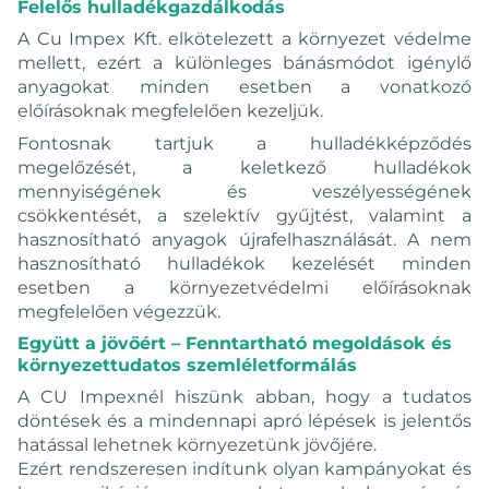
Felelős hulladékgazdálkodás
Hello
Isso
A Cu Impex Kft. elkötelezett a környezet védelme
mellett, ezért a különleges bánásmódot igénylő
Itaca
anyagokat minden esetben a vonatkozó
Joy Neo
előírásoknak megfelelően kezeljük.
Jump
Fontosnak tartjuk a hulladékképződés
Jun.Eco
megelőzését, a keletkező hulladékok
Junior Evo
mennyiségének és veszélyességének
csökkentését, a szelektív gyűjtést, valamint a
Lavi
hasznosítható anyagok újrafelhasználását. A nem
Life
hasznosítható hulladékok kezelését minden
Lineare
esetben a környezetvédelmi előírásoknak
megfelelően végezzük.
Lineare New
Együtt a jövőért – Fenntartható megoldások és
Logis
környezettudatos szemléletformálás
Logis Fine
A CU Impexnél hiszünk abban, hogy a tudatos
Logo-Neo
döntések és a mindennapi apró lépések is jelentős
Mambo 5
hatással lehetnek környezetünk jövőjére.
Mambó-5
Ezért rendszeresen indítunk olyan kampányokat és