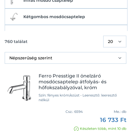
Infrás mosdó csaptelep
Kétgombos mosdócsaptelep
Nyomógombos mosdó csaptelep
760
találat
Ferro Presstige II önelzáró
mosdócsaptelep átfolyás- és
hőfokszabályzóval, króm
Szín: fényes króm/ezüst • Leeresztő: leeresztő
nélkül
Csz.:
6594
Me.:
db
16 733 Ft
Készleten több, mint 10 db