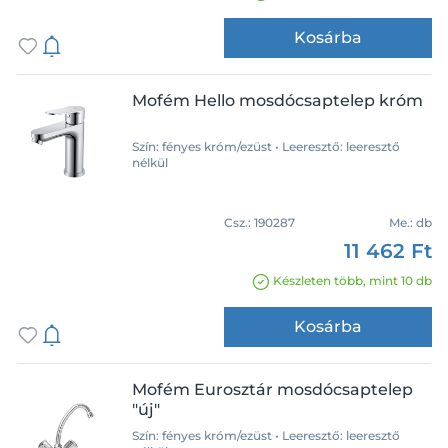
Kosárba
Mofém Hello mosdócsaptelep króm
Szín: fényes króm/ezüst • Leeresztő: leeresztő
nélkül
Csz.:
190287
Me.:
db
11 462 Ft
Készleten több, mint 10 db
Kosárba
Mofém Eurosztár mosdócsaptelep
"új"
Szín: fényes króm/ezüst • Leeresztő: leeresztő