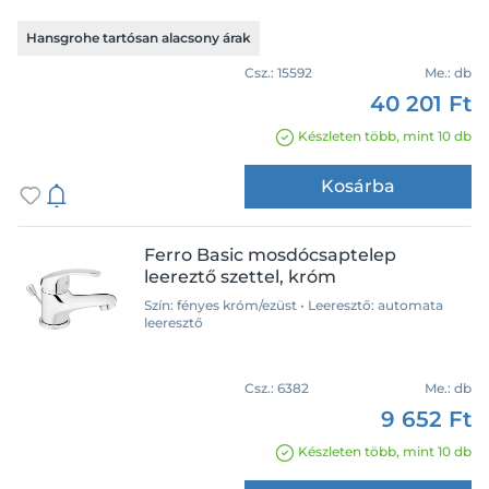
Hansgrohe tartósan alacsony árak
Csz.:
15592
Me.:
db
40 201 Ft
Készleten több, mint 10 db
Kosárba
Ferro Basic mosdócsaptelep
leereztő szettel, króm
Szín: fényes króm/ezüst • Leeresztő: automata
leeresztő
Csz.:
6382
Me.:
db
9 652 Ft
Készleten több, mint 10 db