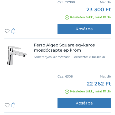
Csz.:
157188
Me.:
db
23 300 Ft
Készleten több, mint 10 db
Kosárba
Ferro Algeo Square egykaros
mosdócsaptelep króm
Szín: fényes króm/ezüst • Leeresztő: klikk-klakk
Csz.:
6308
Me.:
db
22 262 Ft
Készleten több, mint 10 db
Kosárba