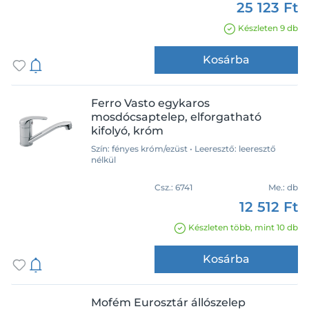
igen
Basic
25 123 Ft
Bau Cosmopolitan
Készleten 9 db
BauCurve
Magasított kivitel
Kosárba
Bauedge
BauEsge
Hideg indítású
BauFlow
Ferro Vasto egykaros
mosdócsaptelep, elforgatható
BauLoop
Ár
kifolyó, króm
Black
Szín: fényes króm/ezüst • Leeresztő: leeresztő
Bojler
nélkül
Bozz
Csz.:
6741
Me.:
db
Bridge
12 512 Ft
Tömeg
Carlos Primera
Készleten több, mint 10 db
Carlos Primero
Celis E2
Kosárba
Cerafine D
Cerafine Model O
Mofém Eurosztár állószelep