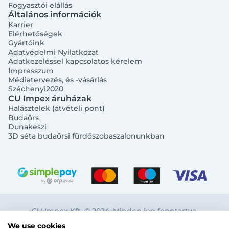
Fogyasztói elállás
Általános információk
Karrier
Elérhetőségek
Gyártóink
Adatvédelmi Nyilatkozat
Adatkezeléssel kapcsolatos kérelem
Impresszum
Bejelentkezés e-mail-címmel
Médiatervezés, és -vásárlás
Széchenyi2020
CU Impex áruházak
Halásztelek (átvételi pont)
Budaörs
Dunakeszi
3D séta budaörsi fürdőszobaszalonunkban
Megjegyzés
Elfelejtett jelszó
Bejelentkezés
Regisztráció
Szaniterek
CU Impex Kft. © 2024. Minden jog fenntartva.
MOZGÁSKORLÁTOZOTT TERMÉKEK
Radiátorok
We use cookies
Bejelentkezés közösségi fiókkal