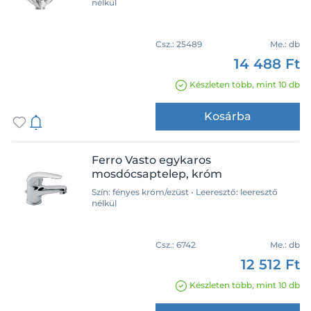
nélkül
Csz.:
25489
Me.:
db
14 488 Ft
Készleten több, mint 10 db
Kosárba
Ferro Vasto egykaros
mosdócsaptelep, króm
Szín: fényes króm/ezüst • Leeresztő: leeresztő
nélkül
Csz.:
6742
Me.:
db
12 512 Ft
Készleten több, mint 10 db