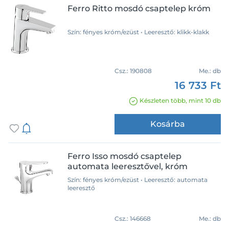
Ferro Ritto mosdó csaptelep króm
Szín: fényes króm/ezüst • Leeresztő: klikk-klakk
Csz.:
190808
Me.:
db
16 733 Ft
Készleten több, mint 10 db
Kosárba
Ferro Isso mosdó csaptelep
automata leeresztővel, króm
Szín: fényes króm/ezüst • Leeresztő: automata
Márka
leeresztő
Arezzo
Axor
Csz.:
146668
Me.:
db