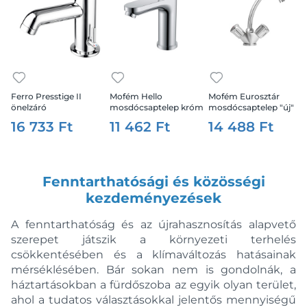
Decus
D-Vise
E2
East
Elegante
Ferro Presstige II
Mofém Hello
Mofém Eurosztár
Espirit
önelzáró
mosdócsaptelep króm
mosdócsaptelep "új"
mosdócsaptelep
Essence
16 733 Ft
11 462 Ft
14 488 Ft
átfolyás- és
Essence E
hőfokszabályzóval,
króm
Euroamart
EuroCobe
Fenntarthatósági és közösségi
kezdeményezések
Eurocube
Eurodisc
A fenntarthatóság és az újrahasznosítás alapvető
EUROECO
szerepet játszik a környezeti terhelés
Euroeco Cosmopolitan
csökkentésében és a klímaváltozás hatásainak
mérséklésében. Bár sokan nem is gondolnák, a
EuroPlus
háztartásokban a fürdőszoba az egyik olyan terület,
Eurosmart
ahol a tudatos választásokkal jelentős mennyiségű