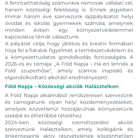
Objekta
A fenntarthatóság számunkra nemcsak vállalati cél,
hanem közösségi felelősség is. Ennek jegyében
O-Cean
immár három éve szervezünk rajzpályázatot helyi
One
óvodás és iskolás gyermekek számára, amelynek
OZ
minden évben egy környezetvédelemmel
Piave
kapcsolatos témát választunk.
A pályázat célja, hogy játékos és kreatív formában
Pilar
hívja fel a fiatalok figyelmét a természetvédelem és
Plan
a környezettudatos gondolkodás fontosságára. A
Plus
2026-os év témája: „A Föld Napja – Ha én lennék a
Föld szuperhőse”, amely számos inspiráló és
Pressrige
elgondolkodtató alkotást eredményezett.
Presstige
Föld Napja – Közösségi akciók Halásztelken
Presstige II
A Föld Napja alkalmából rendszeresen szervezünk
Prius E
és támogatunk olyan helyi kezdeményezéseket,
PuraVida
amelyek közvetlenül hozzájárulnak környezetünk
Pure&Easy
szebbé és élhetőbbé tételéhez.
2024-ben közösségi szemétszedési akciót
Pure&Solid
szerveztünk Halásztelken, amely kollégáink és
Pure&Style
önkénteseink aktív részvételének köszönhetően