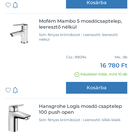
Kosárba
Mofém Mambo 5 mosdócsaptelep,
leeresztő nélkül
Szín: fényes króm/ezüst • Leeresztő: leeresztő
nélkül
Csz.:
88094
Me.:
db
16 780 Ft
Készleten több, mint 10 db
Kosárba
Hansgrohe Logis mosdó csaptelep
100 push open
Szín: fényes króm/ezüst • Leeresztő: klikk-klakk