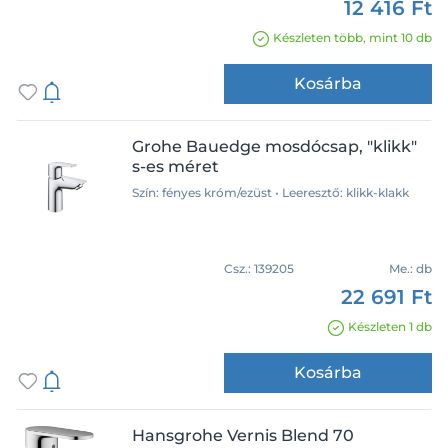
B and K
12 416 Ft
Blanco
Készleten több, mint 10 db
Bugnatese
Kosárba
Duravit
Készleten
Ferro
Geberit
Grohe Bauedge mosdócsap, "klikk"
Újdonság
s-es méret
Grohe
Szín: fényes króm/ezüst • Leeresztő: klikk-klakk
Hansgrohe
Kifutó
Ideal Standard
Kludi
Csz.:
139205
Me.:
db
Termékcsalád
Mofém
22 691 Ft
Nobili
Talis E
Készleten 1 db
Novaservis
Vernis Blend
Ravak
Vitto VerdeLine
Kosárba
Roca
10°
Sapho
ACTIVE
Hansgrohe Vernis Blend 70