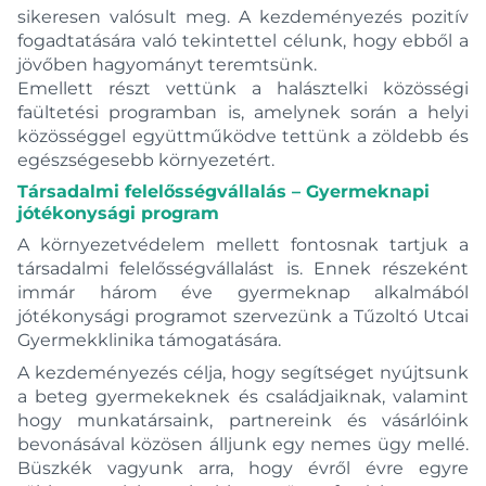
Puri
sikeresen valósult meg. A kezdeményezés pozitív
Quadra
fogadtatására való tekintettel célunk, hogy ebből a
jövőben hagyományt teremtsünk.
Rebris
Emellett részt vettünk a halásztelki közösségi
Rebris E
faültetési programban is, amelynek során a helyi
Rebris S
közösséggel együttműködve tettünk a zöldebb és
Renon
egészségesebb környezetért.
Retro
Társadalmi felelősségvállalás – Gyermeknapi
jótékonysági program
Ritto
A környezetvédelem mellett fontosnak tartjuk a
Ritto Black
társadalmi felelősségvállalást is. Ennek részeként
Savio
immár három éve gyermeknap alkalmából
Sense
jótékonysági programot szervezünk a Tűzoltó Utcai
Gyermekklinika támogatására.
Simple
Slime
A kezdeményezés célja, hogy segítséget nyújtsunk
a beteg gyermekeknek és családjaiknak, valamint
Smile
hogy munkatársaink, partnereink és vásárlóink
Soller
bevonásával közösen álljunk egy nemes ügy mellé.
Spring
Büszkék vagyunk arra, hogy évről évre egyre