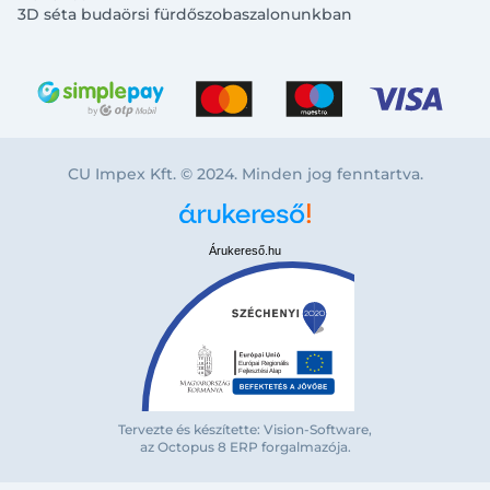
3D séta budaörsi fürdőszobaszalonunkban
CU Impex Kft. © 2024. Minden jog fenntartva.
Árukereső.hu
Bejelentkezés e-mail-címmel
Tervezte és készítette: Vision-Software,
az Octopus 8 ERP forgalmazója
.
Megjegyzés
Elfelejte