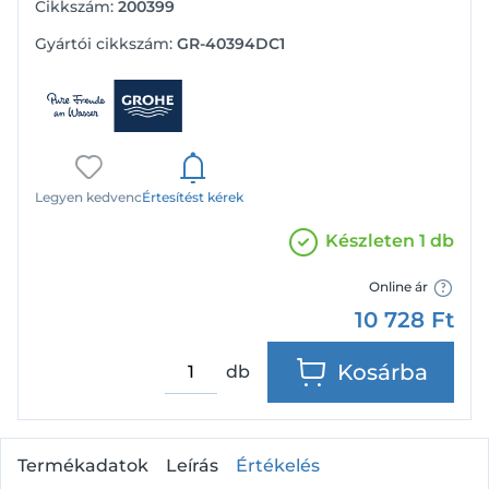
Cikkszám:
200399
Gyártói cikkszám:
GR-40394DC1
Legyen kedvenc
Értesítést kérek
Készleten 1 db
Online ár
10 728
Ft
Kosárba
db
Termékadatok
Leírás
Értékelés