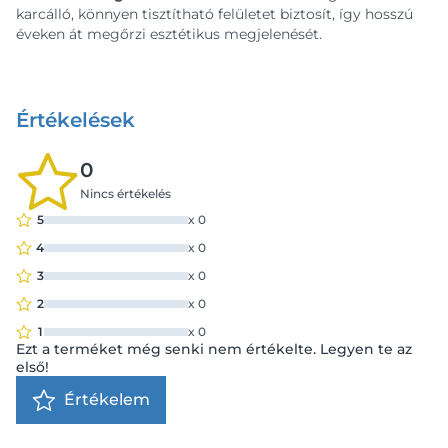
karcálló, könnyen tisztítható felületet biztosít, így hosszú
éveken át megőrzi esztétikus megjelenését.
Értékelések
0
Nincs értékelés
5
x
0
4
x
0
3
x
0
2
x
0
1
x
0
Ezt a terméket még senki nem értékelte. Legyen te az
első!
Értékelem