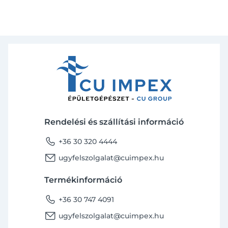
Rendelési és szállítási információ
phone
+36 30 320 4444
email
ugyfelszolgalat@cuimpex.hu
Termékinformáció
phone
+36 30 747 4091
email
ugyfelszolgalat@cuimpex.hu