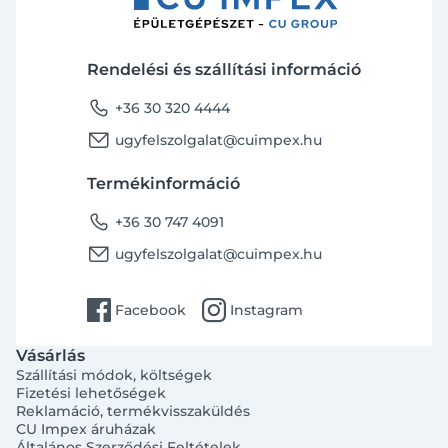
Rendelési és szállítási információ
phone
+36 30 320 4444
email
ugyfelszolgalat@cuimpex.hu
Termékinformáció
phone
+36 30 747 4091
email
ugyfelszolgalat@cuimpex.hu
facebook
instagram
Facebook
Instagram
Vásárlás
Szállítási módok, költségek
Fizetési lehetőségek
Reklamáció, termékvisszaküldés
CU Impex áruházak
Általános Szerződési Feltételek