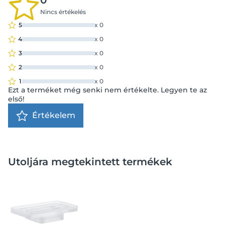
0
Nincs értékelés
5
x
0
4
x
0
3
x
0
2
x
0
1
x
0
Ezt a terméket még senki nem értékelte. Legyen te az
első!
Értékelem
Utoljára megtekintett termékek