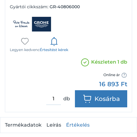
Gyártói cikkszám:
GR-40806000
Legyen kedvenc
Értesítést kérek
Készleten 1 db
Online ár
16 893
Ft
Kosárba
db
Termékadatok
Leírás
Értékelés