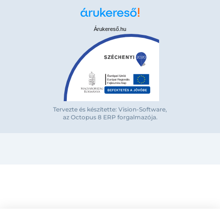
Árukereső.hu
Bejelentkezés e-mail-címmel
Tervezte és készítette: Vision-Software,
az Octopus 8 ERP forgalmazója
.
Megjegyzés
Elfelejte
Bejelentkezés
Regisztráció
Szaniterek
MOZGÁSKORLÁTOZOTT TERMÉKEK