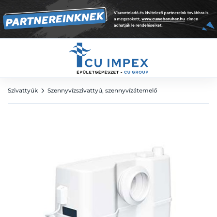
150 247
Ft
Szivattyúk
Szennyvízszivattyú, szennyvízátemelő