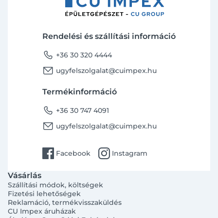
Rendelési és szállítási információ
phone
+36 30 320 4444
email
ugyfelszolgalat@cuimpex.hu
Termékinformáció
phone
+36 30 747 4091
email
ugyfelszolgalat@cuimpex.hu
facebook
instagram
Facebook
Instagram
Vásárlás
Szállítási módok, költségek
Fizetési lehetőségek
Reklamáció, termékvisszaküldés
CU Impex áruházak