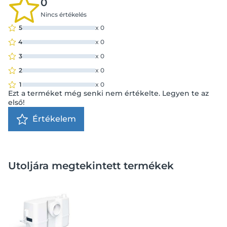
0
Nincs értékelés
5
x
0
4
x
0
3
x
0
2
x
0
1
x
0
Ezt a terméket még senki nem értékelte. Legyen te az
első!
Értékelem
Utoljára megtekintett termékek