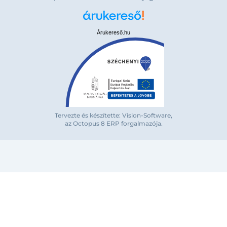
Árukereső.hu
Bejelentkezés e-mail-címmel
Tervezte és készítette: Vision-Software,
az Octopus 8 ERP forgalmazója
.
Megjegyzés
Elfelejte
Bejelentkezés