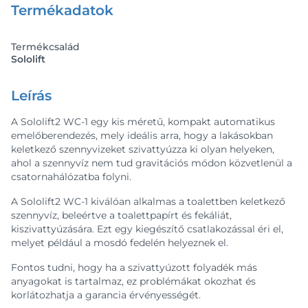
Termékadatok
Termékcsalád
Sololift
Leírás
A Sololift2 WC-1 egy kis méretű, kompakt automatikus
emelőberendezés, mely ideális arra, hogy a lakásokban
keletkező szennyvizeket szivattyúzza ki olyan helyeken,
ahol a szennyvíz nem tud gravitációs módon közvetlenül a
csatornahálózatba folyni.
A Sololift2 WC-1 kiválóan alkalmas a toalettben keletkező
szennyvíz, beleértve a toalettpapírt és fekáliát,
kiszivattyúzására. Ezt egy kiegészítő csatlakozással éri el,
melyet például a mosdó fedelén helyeznek el.
Fontos tudni, hogy ha a szivattyúzott folyadék más
anyagokat is tartalmaz, ez problémákat okozhat és
korlátozhatja a garancia érvényességét.