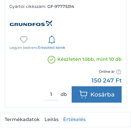
Gyártói cikkszám:
GF-97775314
Legyen kedvenc
Értesítést kérek
Készleten több, mint 10 db
Online ár
150 247
Ft
Kosárba
db
Termékadatok
Leírás
Értékelés