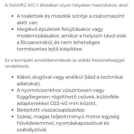
A Sololift2 WC-1 általában olyan helyeken használatos, ahol:
A toalettek és mosdók szintje a csatornaszint
alatt van.
Meglévő épületek felújításakor vagy
modernizálásakor, amikor a helyszín távol esik
a főcsatornától, és nem lehetséges
természetes lejtő kiépítése.
Ez a kompakt emelőberendezés az alábbi felszereltséggel
rendelkezik:
Kábel, dugóval vagy anélkül (lásd a technikai
adatokat).
A nyomócsonkhoz vízszintesen vagy
függőlegesen rögzíthető csövek, különféle
adapterekkel O22-40 mm között.
Beépített visszacsapószelep.
Száraz, magas teljesítményű motor egység
hővédelemmel, nyomáskapcsolóval és
szabályzóval.