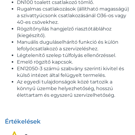
DN100 toalett csatlakozó tömlő.
Rugalmas csatlakozások (állítható magasságú)
a szivattyúcsonk csatlakozásánál O36-os vagy
40-es csövekhez.
Rögzítőnyílás hangjelző riasztótáblához
(kiegészítő).
Manuális duguláselhárító funkció és külön
lefolyócsatlakozó a szervizeléshez.
Légtelenítő szelep túlfolyás ellenőrzéssel.
Emelő rögzítő kapcsok.
EN12050-3 számú szabvány szerinti kivitel és
külső intézet által felügyelt termelés.
Az egyedi tulajdonságok közé tartozik a
könnyű üzembe helyezhetőség, hosszú
élettartam és egyszerű szervizelhetőség.
Értékelések